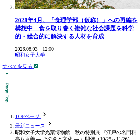
2028年4月、「食理学部（仮称）」への再編を
構想中 食を取り巻く複雑な社会課題を科学
的・総合的に解決する人材を育成
2026.08.03 12:00
昭和女子大学
すべてを見る
chevron_forward
TOPページ
chevron_forward
最新ニュース
昭和女子大学光葉博物館 秋の特別展 『江戸の名門料
亭八百善 — その食と文化 — 』開催（10/25～11/26）