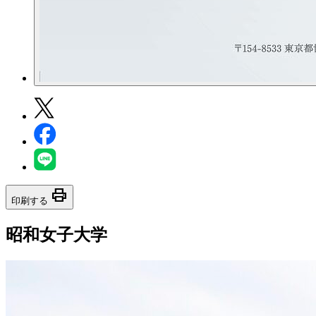
print
印刷する
昭和女子大学