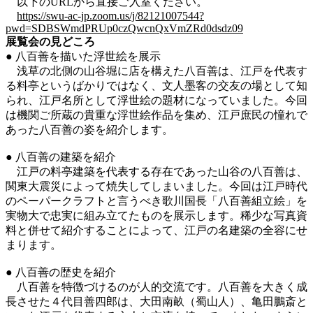
以下のURLから直接ご入室ください。
https://swu-ac-jp.zoom.us/j/82121007544?
pwd=SDBSWmdPRUp0czQwcnQxVmZRd0dsdz09
展覧会の見どころ
● 八百善を描いた浮世絵を展示
浅草の北側の山谷堀に店を構えた八百善は、江戸を代表す
る料亭というばかりではなく、文人墨客の交友の場として知
られ、江戸名所として浮世絵の題材になっていました。今回
は機関ご所蔵の貴重な浮世絵作品を集め、江戸庶民の憧れで
あった八百善の姿を紹介します。
● 八百善の建築を紹介
江戸の料亭建築を代表する存在であった山谷の八百善は、
関東大震災によって焼失してしまいました。今回は江戸時代
のペーパークラフトと言うべき歌川国長「八百善組立絵」を
実物大で忠実に組み立てたものを展示します。稀少な写真資
料と併せて紹介することによって、江戸の名建築の全容にせ
まります。
● 八百善の歴史を紹介
八百善を特徴づけるのが人的交流です。八百善を大きく成
長させた４代目善四郎は、大田南畝（蜀山人）、亀田鵬斎と