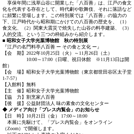
享保年間に浅草山谷に開業した「八百善」は、江戸の食文
化を代表する存在として、時代劇や歌舞伎、それに落語など
に頻繁に登場します。この特別展では「八百善」の協力の
下、江戸時代から昭和期にかけての八百善の歴史を、（1）
食文化、（2）関東大震災で焼失した山谷の料亭建築、（3）
人的交流、という三つの枠組みから紹介します。
■ 昭和女子大学光葉博物館 秋の特別展
『江戸の名門料亭八百善 ー その食と文化 ー』
【会 期】2022年10月25日（火）～11月26日（土）
10:00～17:00（日曜、祝日休館 ※11月13日は開
館）
【会 場】昭和女子大学光葉博物館（東京都世田谷区太子堂
1-7-57）
【入館料】無料
【主 催】昭和女子大学光葉博物館
【協 力】割烹家八百善
【後 援】公益財団法人 味の素食の文化センター
◆ メディア向け「プレス内覧会」のお知らせ
【日 時】10月21日（金） 17:00～18:00
本展に先駆けて、「プレス内覧会」をオンライン
（Zoom）で開催します。