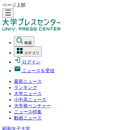
ページ上部
density_medium
検索
カテゴリ
ログイン
ニュースを受信
最新ニュース
ランキング
大学ニュース
小中高ニュース
大学発ベンチャー
ニュース特集
動画ニュース
昭和女子大学