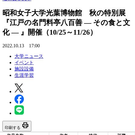
昭和女子大学光葉博物館 秋の特別展
『江戸の名門料亭八百善 — その食と文
化 — 』開催（10/25～11/26）
2022.10.13 17:00
大学ニュース
イベント
施設設備
生涯学習
print
印刷する