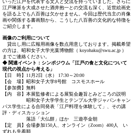
いった江戸を代表する文人と交流を持っていました。さらに
江戸琳派を大成させた酒井抱一との交流も深く、近世絵画史
を語る上でも八百善は欠かせません。今回は歴代当主の肖像
画や関係する書画類から、こうした八百善の文化的な特徴を
ご紹介します。
画像のご利用について
貸出し用に広報用画像を数点用意しております。掲載希望
の方は、昭和女子大学光葉博物館（ koyohaku@swu.ac.jp ）
までご連絡ください。
◆ 関連イベント：シンポジウム「江戸の食と文化について
現代の視点から考える」
【日 時】11月2日（水） 17:30～20:00
【会 場】昭和女子大学8号館 コスモスホール
【参加費】無料
【内 容】本展監修者による展覧会趣旨とみどころの説明
昭和女子大学学生とテンプル大学ジャパンキャン
パス学生による合同発表「江戸料理を体験して」、その講
評・ディスカッション
落語「大仏餅」ほか 三遊亭金朝
【定 員】会場参加150人、オンライン（Zoom）400人 い
ずれも先着順