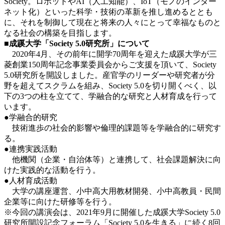
Society。ロボットやAI（人工知能）、IoT（モノのインター
ネット化）といった科学・技術の革新を推し進めるととも
に、それを制御して現在と将来の人々にとって幸福なものと
なる社会の構築を目指します。
■成蹊大学「Society 5.0研究所」について
2020年4月、その前年に開学70周年を迎えた成蹊大学が三
菱創業150周年記念事業委員会からご支援を頂いて、Society
5.0研究所を開設しました。産官学のリーダーや研究者が分
野を超えてスクラムを組み、Society 5.0を切り開くべく、以
下の3つの柱を立てて、学融合的な研究と人材育成を行って
います。
●学融合的研究
技術進歩の社会的影響や倫理的課題等を学融合的に研究す
る。
●連携実践活動
他機関（企業・自治体等）と連携して、社会課題解決に向
けた実践的な活動を行う。
●人材育成活動
大学の講座運営、小中高大用教材開発、小中高教員・民間
企業等に向けた研修等を行う。
※今回の講演会は、2021年9月に開催した成蹊大学Society 5.0
研究所開設記念フォーラム「Society 5.0を生きる」に続く8回