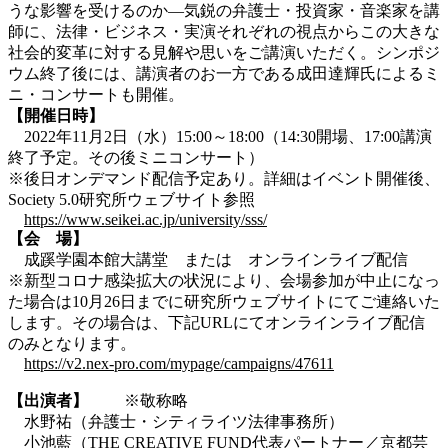
うな影響を受けるのか―気鋭の弁護士・投資家・音楽家を講
師に、法律・ビジネス・実演それぞれの視点からこの大きな
社会的変革に対する見解や思いをご講演いただく。シンポジ
ウム終了後には、講演者のお一方である成田達輝氏によるミ
ニ・コンサートも開催。
【開催日時】
2022年11月2日（水）15:00～18:00（14:30開場、17:00講演
終了予定。その後ミニコンサート）
※後日オンデマンド配信予定あり。詳細はイベント開催後、
Society 5.0研究所ウェブサイト参照
https://www.seikei.ac.jp/university/sss/
【会 場】
成蹊学園本館大講堂 または オンラインライブ配信
※新型コロナ感染拡大の状況により、会場参加が中止になっ
た場合は10月26日までに研究所ウェブサイトにてご連絡いた
します。その場合は、下記URLにてオンラインライブ配信
のみとなります。
https://v2.nex-pro.com/mypage/campaigns/47611
【出演者】
※敬称略
水野祐（弁護士・シティライツ法律事務所）
小池藍（THE CREATIVE FUND代表パートナー／京都芸