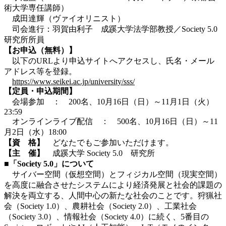
術大学専任講師）
成田達輝（ヴァイオリニスト）
司会進行：羽賀由利子 成蹊大学法学部教授／Society 5.0
研究所所員
【お申込（無料）】
以下のURLより申込サイトへアクセスし、氏名・メール
アドレス等を登録。
https://www.seikei.ac.jp/university/sss/
【定員・申込期間】
会場参加 ： 200名、10月16日（日）～11月1日（火）
23:59
オンラインライブ配信 ： 500名、10月16日（日）～11
月2日（水）18:00
【資 格】
どなたでもご参加いただけます。
【主 催】
成蹊大学 Society 5.0 研究所
■「Society 5.0」について
サイバー空間（仮想空間）とフィジカル空間（現実空間）
を高度に融合させたシステムにより経済発展と社会的課題の
解決を両立する、人間中心の新たな社会のことです。狩猟社
会（Society 1.0）、農耕社会（Society 2.0）、工業社会
（Society 3.0）、情報社会（Society 4.0）に続く、5番目の