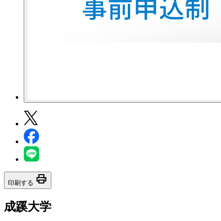
print
印刷する
成蹊大学