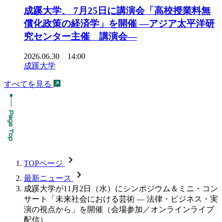
成蹊大学、 7月25日に講演会「高校授業料無
償化政策の経済学」を開催 ―アジア太平洋研
究センター主催 講演会―
2026.06.30 14:00
成蹊大学
すべてを見る
chevron_forward
TOPページ
chevron_forward
最新ニュース
成蹊大学が11月2日（水）にシンポジウム＆ミニ・コン
サート「未来社会における芸術 — 法律・ビジネス・実
演の視点から」を開催（会場参加／オンラインライブ
配信）