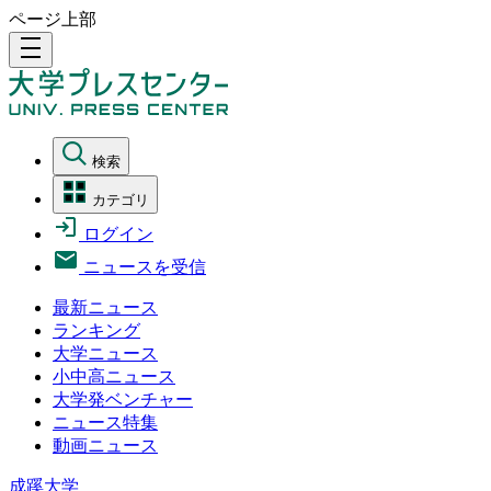
ページ上部
density_medium
検索
カテゴリ
ログイン
ニュースを受信
最新ニュース
ランキング
大学ニュース
小中高ニュース
大学発ベンチャー
ニュース特集
動画ニュース
成蹊大学