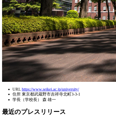
URL
https://www.seikei.ac.jp/university/
住所
東京都武蔵野市吉祥寺北町3-3-1
学長（学校長）
森 雄一
最近のプレスリリース