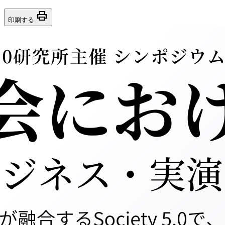
print
印刷する