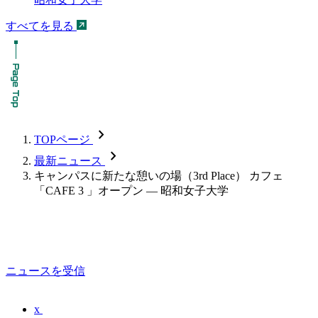
すべてを見る
chevron_forward
TOPページ
chevron_forward
最新ニュース
キャンパスに新たな憩いの場（3rd Place） カフェ
「CAFE 3 」オープン — 昭和女子大学
ニュースを受信
x