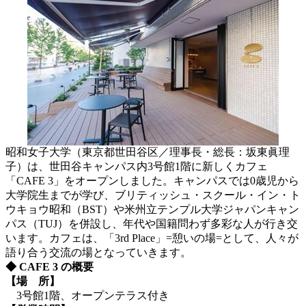
昭和女子大学（東京都世田谷区／理事長・総長：坂東眞理
子）は、世田谷キャンパス内3号館1階に新しくカフェ
「CAFE 3」をオープンしました。キャンパスでは0歳児から
大学院生までが学び、ブリティッシュ・スクール・イン・ト
ウキョウ昭和（BST）や米州立テンプル大学ジャパンキャン
パス（TUJ）を併設し、年代や国籍問わず多彩な人が行き交
います。カフェは、「3rd Place」=憩いの場=として、人々が
語り合う交流の場となっていきます。
◆ CAFE 3 の概要
【場 所】
3号館1階、オープンテラス付き