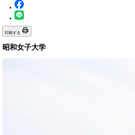
print
印刷する
昭和女子大学