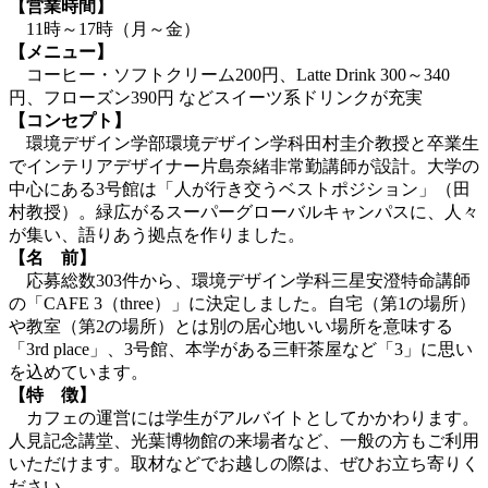
【営業時間】
11時～17時（月～金）
【メニュー】
コーヒー・ソフトクリーム200円、Latte Drink 300～340
円、フローズン390円 などスイーツ系ドリンクが充実
【コンセプト】
環境デザイン学部環境デザイン学科田村圭介教授と卒業生
でインテリアデザイナー片島奈緒非常勤講師が設計。大学の
中心にある3号館は「人が行き交うベストポジション」（田
村教授）。緑広がるスーパーグローバルキャンパスに、人々
が集い、語りあう拠点を作りました。
【名 前】
応募総数303件から、環境デザイン学科三星安澄特命講師
の「CAFE 3（three）」に決定しました。自宅（第1の場所）
や教室（第2の場所）とは別の居心地いい場所を意味する
「3rd place」、3号館、本学がある三軒茶屋など「3」に思い
を込めています。
【特 徴】
カフェの運営には学生がアルバイトとしてかかわります。
人見記念講堂、光葉博物館の来場者など、一般の方もご利用
いただけます。取材などでお越しの際は、ぜひお立ち寄りく
ださい。