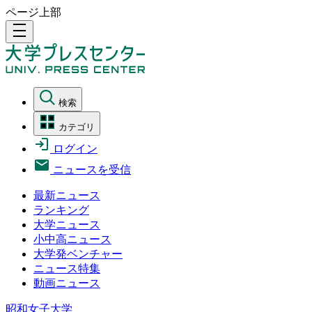
ページ上部
density_medium
検索
カテゴリ
ログイン
ニュースを受信
最新ニュース
ランキング
大学ニュース
小中高ニュース
大学発ベンチャー
ニュース特集
動画ニュース
昭和女子大学