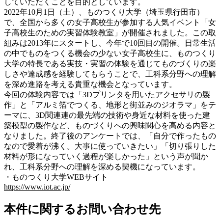
していただくことを目的としています。
2022年10月1日（土）、ものつくり大学（埼玉県行田市）
で、全国から多くの女子高校生が参加する人気イベント「女
子高校生のための実習体験教室」が開催されました。この取
組みは2013年にスタートし、今年で10回目の開催。日常生活
の中でものをつくる機会の少ない女子高校生に、ものつくり
大学の特長である実技・実習の体験を通じてものづくりの楽
しさや達成感を経験してもらうことで、工科系分野への理解
を深め進路を考える貴重な機会となっています。
今回の体験内容では「3Dプリンタを用いたアクセサリの製
作」と「アルミ箔でつくる、地形と街並みのジオラマ」をテ
ーマに、3D関連連の最先端の技術や身近な材料を使った建
築模型の製作など、ものづくりへの興味関心を高める内容と
なりました。終了後のアンケートでは、「自分で作ったもの
なので愛着が沸く。大事に使っていきたい」「切り張りした
材料が形になっていく過程が楽しかった」という声が聞か
れ、工科系分野への理解を深める契機になっています。
・ものつくり大学WEBサイト
https://www.iot.ac.jp/
本件に関するお問い合わせ先