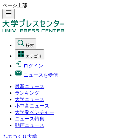
ページ上部
density_medium
検索
カテゴリ
ログイン
ニュースを受信
最新ニュース
ランキング
大学ニュース
小中高ニュース
大学発ベンチャー
ニュース特集
動画ニュース
ものつくり大学