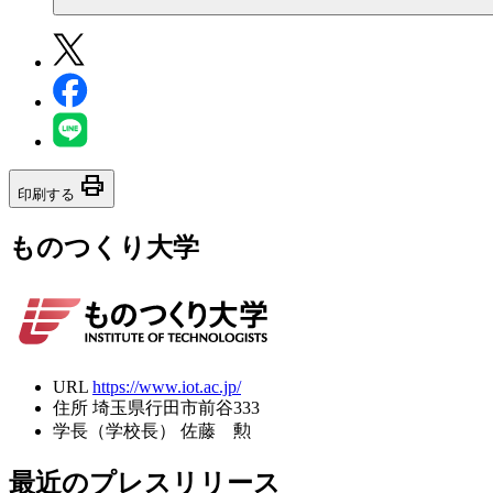
print
印刷する
ものつくり大学
URL
https://www.iot.ac.jp/
住所
埼玉県行田市前谷333
学長（学校長）
佐藤 勲
最近のプレスリリース