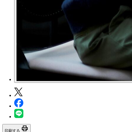
print
印刷する