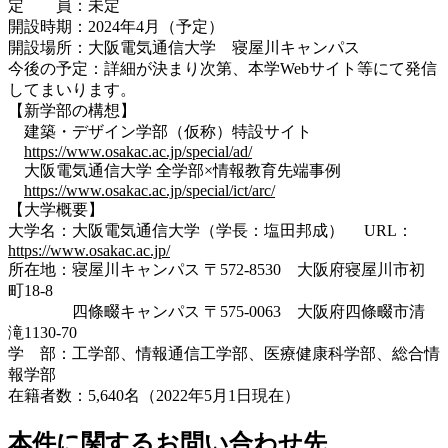
定 員：未定
開設時期：2024年4月（予定）
開設場所：大阪電気通信大学 寝屋川キャンパス
今後の予定：詳細が決まり次第、本学Webサイト等にて発信
してまいります。
【新学部の構想】
建築・デザイン学部（仮称）特設サイト
https://www.osakac.ac.jp/special/ad/
大阪電気通信大学 全学部×情報教育先端事例
https://www.osakac.ac.jp/special/ict/arc/
【大学概要】
大学名：大阪電気通信大学（学長：塩田邦成） URL：
https://www.osakac.ac.jp/
所在地：寝屋川キャンパス 〒572-8530 大阪府寝屋川市初
町18-8
四條畷キャンパス 〒575-0063 大阪府四條畷市清
滝1130-70
学 部：工学部、情報通信工学部、医療健康科学部、総合情
報学部
在籍者数：5,640名（2022年5月1日現在）
本件に関するお問い合わせ先