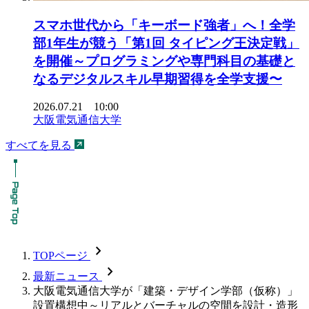
スマホ世代から「キーボード強者」へ！全学
部1年生が競う「第1回 タイピング王決定戦」
を開催～プログラミングや専門科目の基礎と
なるデジタルスキル早期習得を全学支援〜
2026.07.21 10:00
大阪電気通信大学
すべてを見る
chevron_forward
TOPページ
chevron_forward
最新ニュース
大阪電気通信大学が「建築・デザイン学部（仮称）」
設置構想中～リアルとバーチャルの空間を設計・造形