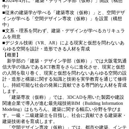
■2024年4月に「建築・デザイン学部（仮称）」開設（構想
中）
■従来の建築学が学べる「建築専攻（仮称）」と、空間デザ
インが学べる「空間デザイン専攻（仮称）」を設置（構想
中）
■文系・理系を問わず、建築・デザインが学べるカリキュラ
ムを用意
■デジタル技術（VR、AR）による現実と仮想を問わないあ
らゆる空間を設計・造形できる人材を育成
【概要】
新学部の「建築・デザイン学部（仮称）」では大阪電気通
信大学の強みであるICT教育をさらに進化させ、現実と仮想
の人間を取り巻く、現実と仮想を問わないあらゆる空間の設
計・造形と構築に関する知識と技術を実学教育を通じて修得
し、持続可能な社会の発展に貢献できる専門的な人材を育成
します。
「建築専攻（仮称）」では、3DCADを用いた製図や建設
関連企業で導入が進む最先端技術BIM（Building Information
Modeling）はもちろん、建築に関する幅広い分野を学びま
す。一級・二級建築士を目指し、社会に貢献できる建築家・
建築技術者を育成します。
「空間デザイン専攻（仮称）」では、都市や建築、インテ