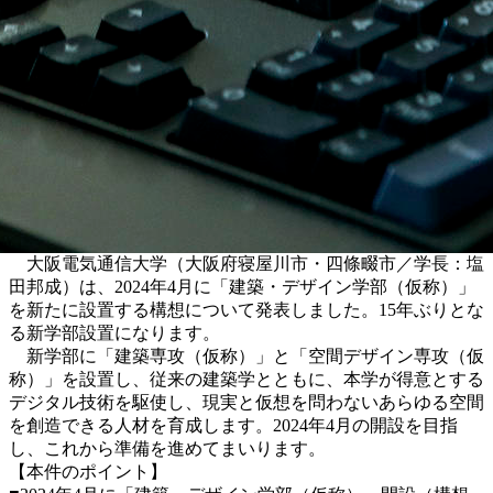
大阪電気通信大学（大阪府寝屋川市・四條畷市／学長：塩
田邦成）は、2024年4月に「建築・デザイン学部（仮称）」
を新たに設置する構想について発表しました。15年ぶりとな
る新学部設置になります。
新学部に「建築専攻（仮称）」と「空間デザイン専攻（仮
称）」を設置し、従来の建築学とともに、本学が得意とする
デジタル技術を駆使し、現実と仮想を問わないあらゆる空間
を創造できる人材を育成します。2024年4月の開設を目指
し、これから準備を進めてまいります。
【本件のポイント】