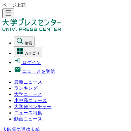
ページ上部
density_medium
検索
カテゴリ
ログイン
ニュースを受信
最新ニュース
ランキング
大学ニュース
小中高ニュース
大学発ベンチャー
ニュース特集
動画ニュース
大阪電気通信大学