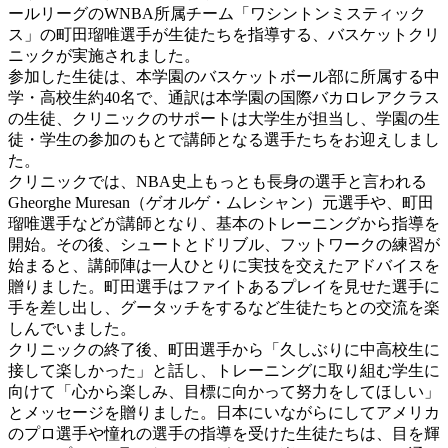
ールリーグのWNBA所属チーム「ワシントンミスティック
ス」の町田瑠唯選手が生徒たちを指導する、バスケットクリ
ニックが実施されました。
参加した生徒は、本学園のバスケットボール部に所属する中
学・高校生約40名で、通訳は本学園の国際バカロレアクラス
の生徒、クリニックのサポートは大学生が担当し、学園の生
徒・学生の参加のもとで講師となる選手たちをお迎えしまし
た。
クリニックでは、NBA史上もっとも長身の選手と言われる
Gheorghe Muresan（ゲオルゲ・ムレシャン）元選手や、町田
瑠唯選手などが講師となり、基本のトレーニングから指導を
開始。その後、シュートとドリブル、フットワークの練習が
始まると、講師陣は一人ひとりに実技を交えたアドバイスを
贈りました。町田選手はファイトあるプレイを見せた選手に
手を差し出し、グータッチをするなど生徒たちとの交流を楽
しんでいました。
クリニックの終了後、町田選手から「久しぶりに中高校生に
接して楽しかった」と話し、トレーニングに取り組む学生に
向けて「心から楽しみ、目標に向かって努力をしてほしい」
とメッセージを贈りました。日本にいながらにしてアメリカ
のプロ選手や憧れの選手の指導を受けた生徒たちは、目を輝