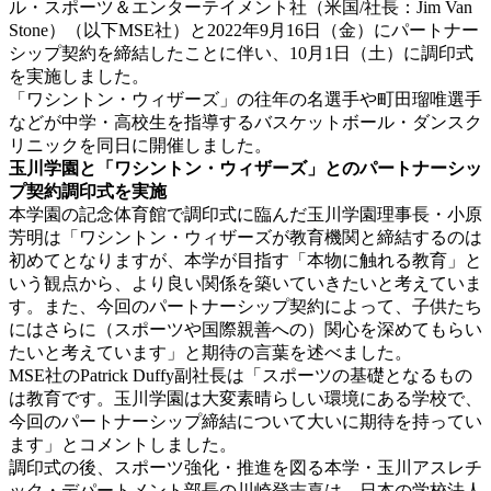
ル・スポーツ＆エンターテイメント社（米国/社長：Jim Van
Stone）（以下MSE社）と2022年9月16日（金）にパートナー
シップ契約を締結したことに伴い、10月1日（土）に調印式
を実施しました。
「ワシントン・ウィザーズ」の往年の名選手や町田瑠唯選手
などが中学・高校生を指導するバスケットボール・ダンスク
リニックを同日に開催しました。
玉川学園と「ワシントン・ウィザーズ」とのパートナーシッ
プ契約調印式を実施
本学園の記念体育館で調印式に臨んだ玉川学園理事長・小原
芳明は「ワシントン・ウィザーズが教育機関と締結するのは
初めてとなりますが、本学が目指す「本物に触れる教育」と
いう観点から、より良い関係を築いていきたいと考えていま
す。また、今回のパートナーシップ契約によって、子供たち
にはさらに（スポーツや国際親善への）関心を深めてもらい
たいと考えています」と期待の言葉を述べました。
MSE社のPatrick Duffy副社長は「スポーツの基礎となるもの
は教育です。玉川学園は大変素晴らしい環境にある学校で、
今回のパートナーシップ締結について大いに期待を持ってい
ます」とコメントしました。
調印式の後、スポーツ強化・推進を図る本学・玉川アスレチ
ック・デパートメント部長の川崎登志喜は、日本の学校法人