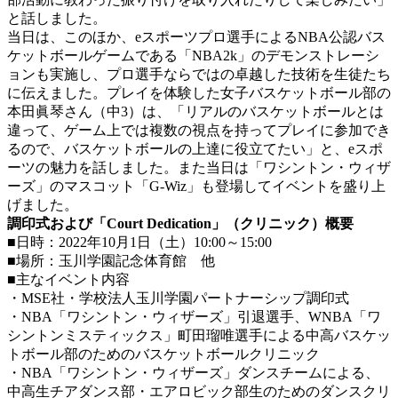
と話しました。
当日は、このほか、eスポーツプロ選手によるNBA公認バス
ケットボールゲームである「NBA2k」のデモンストレーシ
ョンも実施し、プロ選手ならではの卓越した技術を生徒たち
に伝えました。プレイを体験した女子バスケットボール部の
本田眞琴さん（中3）は、「リアルのバスケットボールとは
違って、ゲーム上では複数の視点を持ってプレイに参加でき
るので、バスケットボールの上達に役立てたい」と、eスポ
ーツの魅力を話しました。また当日は「ワシントン・ウィザ
ーズ」のマスコット「G-Wiz」も登場してイベントを盛り上
げました。
調印式および「Court Dedication」（クリニック）概要
■日時：2022年10月1日（土）10:00～15:00
■場所：玉川学園記念体育館 他
■主なイベント内容
・MSE社・学校法人玉川学園パートナーシップ調印式
・NBA「ワシントン・ウィザーズ」引退選手、WNBA「ワ
シントンミスティックス」町田瑠唯選手による中高バスケッ
トボール部のためのバスケットボールクリニック
・NBA「ワシントン・ウィザーズ」ダンスチームによる、
中高生チアダンス部・エアロビック部生のためのダンスクリ