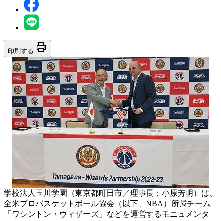
print
印刷する
学校法人玉川学園（東京都町田市／理事長：小原芳明）は、
全米プロバスケットボール協会（以下、NBA）所属チーム
「ワシントン・ウィザーズ」などを運営するモニュメンタ