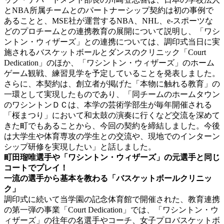
とNBA所属チームとのパートナーシップ契約は初の事例で
あることと、MSE社が運営するNBA、NHL、e-スポーツな
どのプロチームとの連携教育の展開について説明し、「ワシ
ントン・ウィザーズ」との連携については、調印式当日に実
施されるバスケットボールとダンスのクリニック「Court
Dedication」のほか、「ワシントン・ウィザーズ」のホーム
ゲーム観戦、練習見学を予定していることを発表しました。
さらに、本契約は、創立者が掲げた「本物に触れる教育」の
一環として実現したものであり、「同チームのホームタウン
のワシントンＤＣは、本学の芸術学部生が毎年開催される
「桜まつり」において和太鼓の演奏に行くなど交流を深めて
きた町でもあることから、今回の契約を締結しました。今後
は大学生や体育専攻の学生との交流や、現地でのインターン
シップ研修を実現したい」と話しました。
町田瑠唯選手や「ワシントン・ウィザーズ」の元選手と同じ
コートでプレイ！
一流の選手から基本を教わる「バスケットボールクリニッ
ク」
調印式に続いて当学園の記念体育館で開催された、教育連携
の第一弾の事業「Court Dedication」では、「ワシントン・ウ
ィザーズ」の往年の名選手やコーチ、女子プロバスケットボ