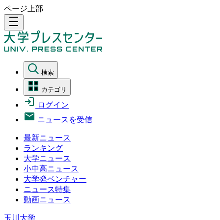
ページ上部
density_medium
検索
カテゴリ
ログイン
ニュースを受信
最新ニュース
ランキング
大学ニュース
小中高ニュース
大学発ベンチャー
ニュース特集
動画ニュース
玉川大学