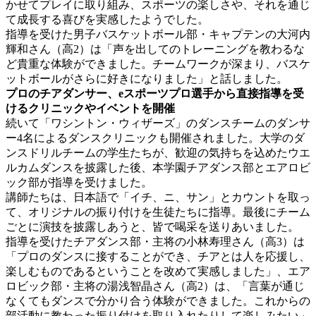
かせてプレイに取り組み、スポーツの楽しさや、それを通じ
て成長する喜びを実感したようでした。
指導を受けた男子バスケットボール部・キャプテンの大河内
輝和さん（高2）は「声を出してのトレーニングを教わるな
ど貴重な体験ができました。チームワークが深まり、バスケ
ットボールがさらに好きになりました」と話しました。
プロのチアダンサー、eスポーツプロ選手から直接指導を受
けるクリニックやイベントを開催
続いて「ワシントン・ウィザーズ」のダンスチームのダンサ
ー4名によるダンスクリニックも開催されました。大学のダ
ンスドリルチームの学生たちが、歓迎の気持ちを込めたウエ
ルカムダンスを披露した後、本学園チアダンス部とエアロビ
ック部が指導を受けました。
講師たちは、日本語で「イチ、ニ、サン」とカウントを取っ
て、オリジナルの振り付けを生徒たちに指導。最後にチーム
ごとに演技を披露しあうと、皆で喝采を送りあいました。
指導を受けたチアダンス部・主将の小林寿理さん（高3）は
「プロのダンスに接することができ、チアとは人を応援し、
楽しむものであるということを改めて実感しました」、エア
ロビック部・主将の湯浅智晶さん（高2）は、「言葉が通じ
なくてもダンスで分かり合う体験ができました。これからの
部活動に教わった振り付けを取り入れたりして楽しみたい」