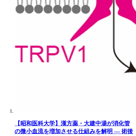
【昭和医科大学】漢方薬・大建中湯が消化管
の微小血流を増加させる仕組みを解明 ― 術後