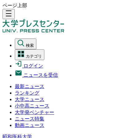
ページ上部
density_medium
検索
カテゴリ
ログイン
ニュースを受信
最新ニュース
ランキング
大学ニュース
小中高ニュース
大学発ベンチャー
ニュース特集
動画ニュース
昭和医科大学