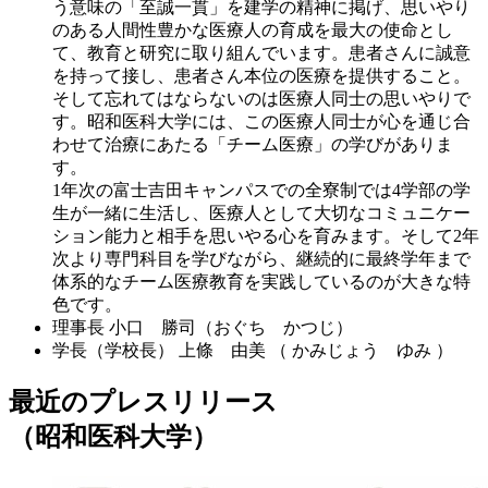
う意味の「至誠一貫」を建学の精神に掲げ、思いやり
のある人間性豊かな医療人の育成を最大の使命とし
て、教育と研究に取り組んでいます。患者さんに誠意
を持って接し、患者さん本位の医療を提供すること。
そして忘れてはならないのは医療人同士の思いやりで
す。昭和医科大学には、この医療人同士が心を通じ合
わせて治療にあたる「チーム医療」の学びがありま
す。
1年次の富士吉田キャンパスでの全寮制では4学部の学
生が一緒に生活し、医療人として大切なコミュニケー
ション能力と相手を思いやる心を育みます。そして2年
次より専門科目を学びながら、継続的に最終学年まで
体系的なチーム医療教育を実践しているのが大きな特
色です。
理事長
小口 勝司（おぐち かつじ）
学長（学校長）
上條 由美 （ かみじょう ゆみ ）
最近のプレスリリース
（昭和医科大学）