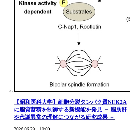
【昭和医科大学】細胞分裂タンパク質NEK2A
に脂質蓄積を制御する新機能を発見 － 脂肪肝
や代謝異常の理解につながる研究成果 －
2026.06.29 10:00