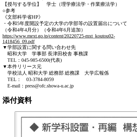
【授与する学位】 学士（理学療法学・作業療法学）
○参考
《文部科学省HP》
・令和5年度開設予定の大学の学部等の設置届出について
（令和4年4月分）（令和4年6月追加）
https://www.mext.go.jp/content/20220725-mxt_koutou02-
1418456_09.pdf
▼学部設置に関する問い合わせ先
昭和大学 学事部 長津田校舎 事務課
TEL：045-985-6500(代表)
▼本件リリース元
学校法人 昭和大学 総務部 総務課 大学広報係
TEL： 03-3784-8059
E-mail：press@ofc.showa-u.ac.jp
添付資料