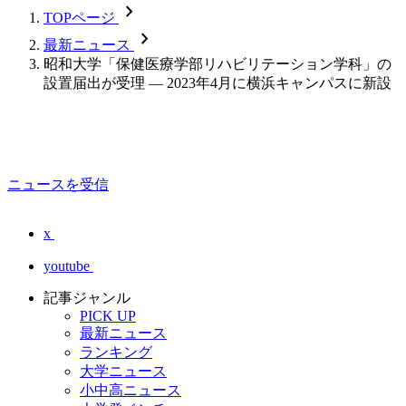
chevron_forward
TOPページ
chevron_forward
最新ニュース
昭和大学「保健医療学部リハビリテーション学科」の
設置届出が受理 — 2023年4月に横浜キャンパスに新設
ニュースを受信
x
youtube
記事ジャンル
PICK UP
最新ニュース
ランキング
大学ニュース
小中高ニュース