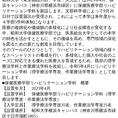
浜キャンパス（神奈川県横浜市緑区）に保健医療学部リハビ
リテーション学科を新設します。文部科学省によって9月20
日付で設置届出が受理され、これによって本学は来年度から
４学部5学科体制になります。
医療の複雑化や価値観の多様化により社会構造が変化する
中、昭和大学保健医療学部では、医系総合大学としての本学
の特色を活かすとともに、その価値を高め、専門領域の深化
を図るための新たな創造を目指しています。
そのゴールのひとつとして、リハビリテーション領域の様々
なスペシャリストの養成を行い、多様化した個人や社会のニ
ーズに対応できる優れた医療人を育成するため、既存の理学
療法学科と作業療法学科を改組し、令和5年4月にリハビリテ
ーション学科（理学療法学専攻、作業療法学専攻）として統
合します。
■保健医療学部リハビリテーション学科 概要
【設置年月】 2023年4月
【設置学科】 保健医療学部リハビリテーション学科（理学
療法学専攻・作業療法学専攻）
【入学定員】 理学療法学専攻35名、作業療法学専攻25名
【設置場所】 昭和大学横浜キャンパス（神奈川県横浜市緑
区十日市場町1865）