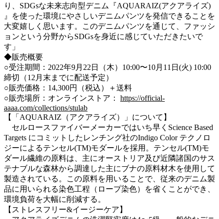
り、SDGsな未来志向型デニム『AQUARAIZ(アクアライズ)
』を使った環境にやさしいデニムパンツを発信できることを
⼤変嬉しく思います。このデニムパンツを通じて、ファッシ
ョンという分野からSDGsを⾝近に感じていただきたいで
す」
◆販売概要
○受注期間：2022年9⽉22⽇（⽊）10:00〜10⽉11⽇(⽕) 10:00
締切（12⽉末までに配送予定）
○販売価格：14,300円（税込）＋送料
○販売場所：オンラインストア：
https://official-
aaaa.com/collections/stulab
【「AQUARAIZ（アクアライズ）」について】
セルロースファイバーメーカーではいち早くScience Based
Targets にコミットしたレンチング社のIndigo Color テクノロ
ジーによるテンセル(TM)モダールを採⽤。テンセル(TM)モ
ダール繊維の原料は、主にオーストリア及び近隣諸国のサス
テナブルな森林から調達した主にブナの原料材⽊を使⽤して
製造されている。この原料を⽤いることで、従来のデニム製
品に⽤いられる染⾊⼯程（ロープ染⾊）を省くことができ、
環境負荷を⼤幅に削減する。
【ストレスフリー&イージーケア】