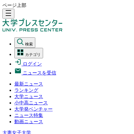
ページ上部
density_medium
検索
カテゴリ
ログイン
ニュースを受信
最新ニュース
ランキング
大学ニュース
小中高ニュース
大学発ベンチャー
ニュース特集
動画ニュース
大妻女子大学