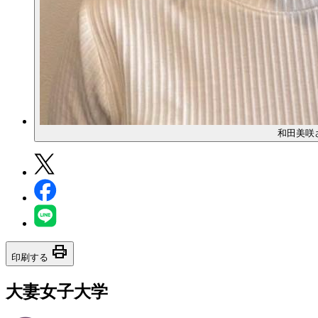
和田美咲
print
印刷する
大妻女子大学