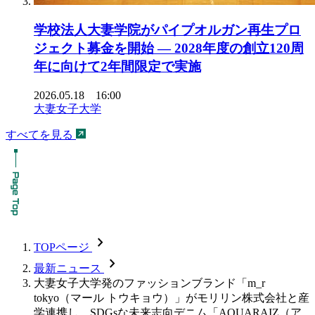
学校法人大妻学院がパイプオルガン再生プロ
ジェクト募金を開始 ― 2028年度の創立120周
年に向けて2年間限定で実施
2026.05.18 16:00
大妻女子大学
すべてを見る
chevron_forward
TOPページ
chevron_forward
最新ニュース
大妻女子大学発のファッションブランド「m_r
tokyo（マール トウキョウ）」がモリリン株式会社と産
学連携し、SDGsな未来志向デニム「AQUARAIZ（ア