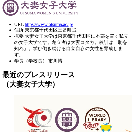
URL
https://www.otsuma.ac.jp/
住所
東京都千代田区三番町12
概要
大妻女子大学は東京都千代田区に本部を置く私立
の女子大学です。創立者は大妻コタカ。校訓は「恥を
知れ」。学び働き続ける自立自存の女性を育成しま
す。
学長（学校長）
市川博
最近のプレスリリース
（大妻女子大学）