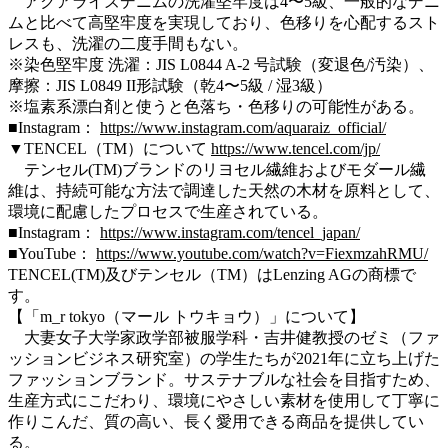
アクアライズデニムの洗濯堅牢度は4〜5級、⼀般的なデニ
ムと⽐べて⾼堅牢度を実現しており、⾊移りを⼼配するスト
レスも、洗濯の⼆度⼿間もない。
※染⾊堅牢度 洗濯：JIS L0844 A-2 号試験（変退⾊/汚染）、
摩擦：JIS L0849 II形試験（乾4〜5級 / 湿3級）
※塩素系漂⽩剤と使うと⾊落ち・⾊移りの可能性がある。
■Instagram：
https://www.instagram.com/aquaraiz_official/
▼TENCEL（TM）について
https://www.tencel.com/jp/
テンセル(TM)ブランドのリヨセル繊維およびモダール繊
維は、持続可能な⽅法で調達した天然の木材を原料として、
環境に配慮したプロセスで⽣産されている。
■Instagram：
https://www.instagram.com/tencel_japan/
■YouTube：
https://www.youtube.com/watch?v=FiexmzahRMU/
TENCEL(TM)及びテンセル（TM）はLenzing AGの商標で
す。
【「m_r tokyo（マール トウキョウ）」について】
⼤妻⼥⼦⼤学家政学部被服学科・吉井健教授のゼミ（ファ
ッションビジネス研究室）の学⽣たちが2021年に⽴ち上げた
ファッションブランド。サステナブルな社会を⽬指すため、
⽣産⽅式にこだわり、環境にやさしい素材を使⽤して丁寧に
作りこんだ、質の⾼い、⻑く愛⽤できる商品を提供してい
る。