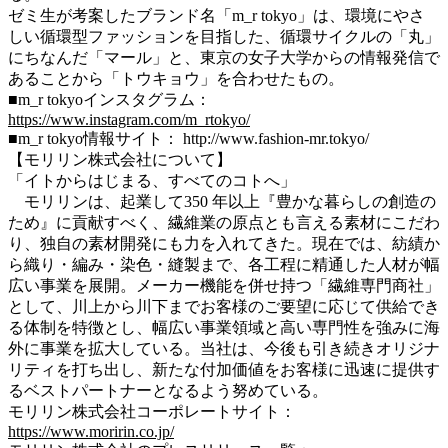
ゼミ⽣が考案したブランド名「m_r tokyo」は、環境にやさ
しい循環型ファッションを⽬指した、循環サイクルの「丸」
にちなんだ「マール」と、東京の⼥⼦⼤学からの情報発信で
あることから「トウキョウ」を合わせたもの。
■m_r tokyoインスタグラム：
https://www.instagram.com/m_rtokyo/
■m_r tokyo情報サイト： http://www.fashion-mr.tokyo/
【モリリン株式会社について】
「イトからはじまる、すべてのコトへ」
モリリンは、起業して350 年以上『豊かな暮らしの創造の
ため』に貢献すべく、繊維業の原点とも⾔える素材にこだわ
り、独⾃の素材開発にも⼒を⼊れてきた。現在では、紡績か
ら織り・編み・染⾊・縫製まで、各⼯程に精通した⼈材が幅
広い事業を展開。メーカー機能を併せ持つ「繊維専⾨商社」
として、川上から川下までお客様のご要望に応じて供給でき
る体制を特徴とし、幅広い事業領域と⾼い専⾨性を強みに海
外に事業を拡⼤している。当社は、今後も引き続きオリジナ
リティを打ち出し、新たな付加価値をお客様に迅速に提供す
るベストパートナーとなるよう努めている。
モリリン株式会社コーポレートサイト：
https://www.moririn.co.jp/