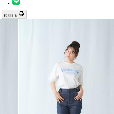
print
印刷する