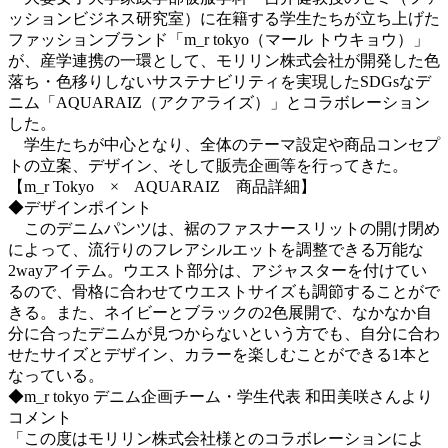
ッションビジネス研究室）に在籍する学⽣たちが⽴ち上げた
ファッションブランド「m_r tokyo（マール トウキョウ）」
が、産学連携の⼀環として、モリリン株式会社が開発した⾊
落ち・⾊移りしないサステナビリティを実現したSDGsなデ
ニム「AQUARAIZ（アクアライズ）」とコラボレーション
した。
学⽣たちが中⼼となり、全体のテーマ設定や商品コンセプ
トの⽴案、デザイン、そして販売企画等を⾏ってきた。
【m_r Tokyo × AQUARAIZ 商品詳細】
◆デザインポイント
このデニムパンツは、裾のファスナースリットの開け閉め
によって、流⾏りのフレアシルエットを調整できる万能な
2wayアイテム。ウエスト部分は、アジャスターを付けてい
るので、⾻格に合わせてウエストサイズも調節することがで
きる。また、ネイビーとブラックの2⾊展開で、なかなか⾃
分に合ったデニムが⾒つからないという⽅でも、⾃分に合わ
せたサイズとデザイン、カラーを楽しむことができる1本と
なっている。
◆m_r tokyo デニム企画チーム・学⽣代表 和⽥美咲さんより
コメント
「この度はモリリン株式会社様とのコラボレーションによ