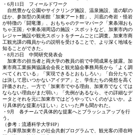
・6月11日 フィールドワーク
自然豊かな公園やサイクリング施設、温泉施設、道の駅の
ほか、参加型の美術館「加東アート館」、川底の奇岩・怪岩
が特徴の「闘竜灘」、おもちゃのテーマパーク「東条湖おも
ちゃ王国」や東条湖周辺の施設・スポットなど、加東市内の
レジャー施設や観光スポットをチームごとに調査。加東市商
工観光課の職員からの説明を受けることで、より深く地域を
知ることができた。
・8月25日 中間研究発表会
加東市の担当者と両大学の教員の前で中間成果を披露。加
東市商工業振興協議会会長と観光協会事務局長から「よく調
べてくれている」「実現できるとおもしろい」「自分たちで
は決して思いつかないアイデア」と、学生たちの発想を高く
評価された。一方で「加東市でやる理由、加東市でなくては
ならない理由がまだ弱い」「先例があるなら、その詳細なデ
ータとそれを元に加東市ではどうやっていくのがよいか。よ
り具体的な提案がほしい」といった声も聞かれた。
・9月 各チームで具体的な提案へとブラッシュアップを行
う。
（参考：流通科学大学HP）
・兵庫県加東市との社会共創プログラムで、観光客の滞在時