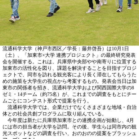
流通科学大学（神戸市西区／学長：藤井啓吾）は10月1日
（土）、「加東市×大学 連携プロジェクト」の最終研究発表
会を開催する。これは、兵庫県中央部やや南寄りに位置する
加東市の活性化を図り、課題を解決することを目指すプロジ
ェクトで、同市を訪れる観光客により長く滞在してもらうた
めの施策を大学生の視点から考案するもの。発表会当日は加
東市の関係者を招き、流通科学大学および関西国際大学の8
ゼミ・14チーム（約75名）が、これまでの調査をもとにチー
ムごとにコンテスト形式で提案を行う。
流通科学大学では、企業だけでなくさまざまな地域・自治
体との社会共創プログラムに取り組んでいる。
今年度は新たに兵庫県加東市との連携企画が始動し、4月
には市の担当者が大学を訪問。その後、学生らは同市内の観
光スポットなどの調査を行い、おのおのの提案をブラッシュ