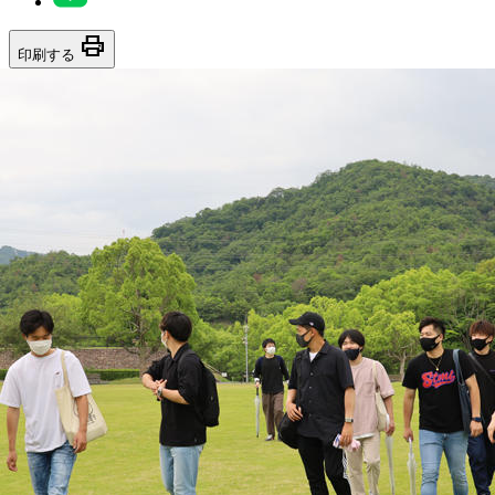
print
印刷する