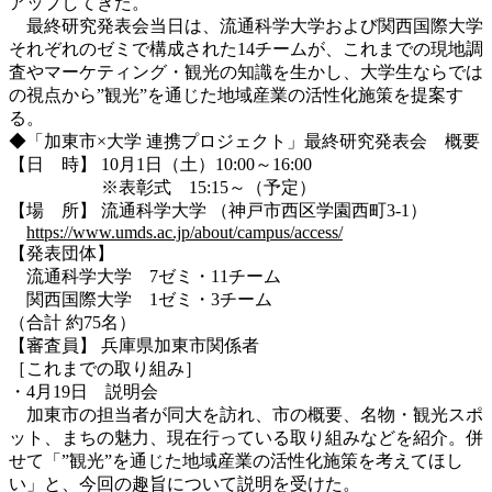
アップしてきた。
最終研究発表会当日は、流通科学大学および関西国際大学
それぞれのゼミで構成された14チームが、これまでの現地調
査やマーケティング・観光の知識を生かし、大学生ならでは
の視点から”観光”を通じた地域産業の活性化施策を提案す
る。
◆「加東市×大学 連携プロジェクト」最終研究発表会 概要
【日 時】 10月1日（土）10:00～16:00
※表彰式 15:15～（予定）
【場 所】 流通科学大学 （神戸市西区学園西町3-1）
https://www.umds.ac.jp/about/campus/access/
【発表団体】
流通科学大学 7ゼミ・11チーム
関西国際大学 1ゼミ・3チーム
（合計 約75名）
【審査員】 兵庫県加東市関係者
［これまでの取り組み］
・4月19日 説明会
加東市の担当者が同大を訪れ、市の概要、名物・観光スポ
ット、まちの魅力、現在行っている取り組みなどを紹介。併
せて「”観光”を通じた地域産業の活性化施策を考えてほし
い」と、今回の趣旨について説明を受けた。