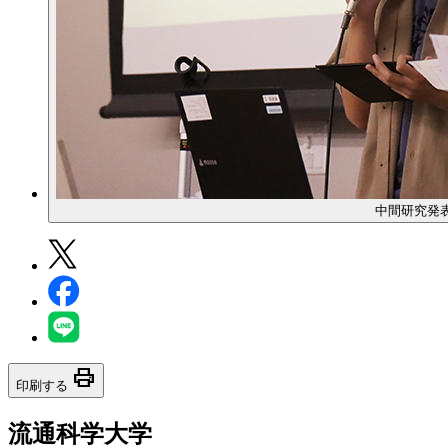
中間研究発
print
印刷する
流通科学大学