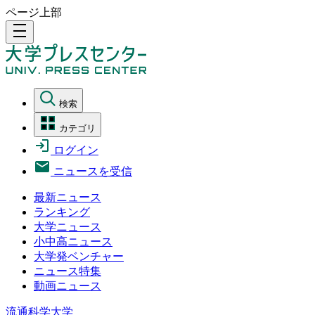
ページ上部
density_medium
検索
カテゴリ
ログイン
ニュースを受信
最新ニュース
ランキング
大学ニュース
小中高ニュース
大学発ベンチャー
ニュース特集
動画ニュース
流通科学大学