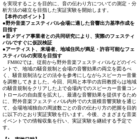
を実現することを目的に、音の伝わり方についての測定・分
析方法の確立を目指した実証実験を開始します。
【本件のポイント】
●野外音楽フェスティバル会場に適した音響出力基準作成を
目指す
●音メディア事業者との共同研究により、実際のフェスティ
バルですぐに仮説検証
●アーティスト、来場者、地域住民が満足・許容可能なフェ
スティバルの実現を目指す
FM802では、従前から野外音楽フェスティバルなどのイベ
ントで、地域の騒音規制と会場の音響効果の両立を図るべ
く、騒音規制法などの法令を参考にしながらスピーカー音量
を調整してきました。今回、同局と本学の吉田教授らは地域
の騒音規制をクリアした上で会場内でのスピーカー音量コン
トロールの自由度を拡大し、最適な音響効果を提供するため
に、野外音楽フェスティバル内外での大規模音響実験を通じ
て、会場地域独自の周波数ごとの音の伝わり方の把握を目的
に以下のとおり実証実験を行います。今後、さまざまな音楽
イベントでの情報収集を行い、実証実験を継続する予定で
す。