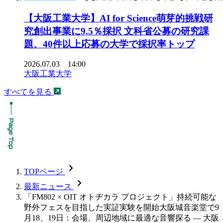
【大阪工業大学】AI for Science萌芽的挑戦研
究創出事業に9.5％採択 文科省公募の研究課
題、40件以上応募の大学で採択率トップ
2026.07.03 14:00
大阪工業大学
すべてを見る
chevron_forward
TOPページ
chevron_forward
最新ニュース
「FM802 × OIT オトヂカラ プロジェクト」持続可能な
野外フェスを目指した実証実験を開始大阪城音楽堂で9
月18、19日：会場、周辺地域に最適な音響探る — 大阪