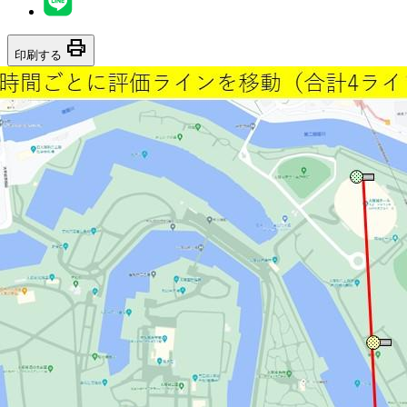
print
印刷する