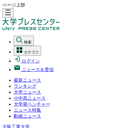
ページ上部
density_medium
検索
カテゴリ
ログイン
ニュースを受信
最新ニュース
ランキング
大学ニュース
小中高ニュース
大学発ベンチャー
ニュース特集
動画ニュース
大阪工業大学