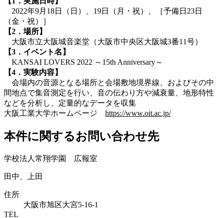
【1．実施日時】
2022年9月18日（日）、19日（月・祝）、［予備日23日
（金・祝）］
【2．場所】
大阪市立大阪城音楽堂（大阪市中央区大阪城3番11号）
【3．イベント名】
KANSAI LOVERS 2022 ～15th Anniversary～
【4．実験内容】
会場内の音源となる場所と会場敷地境界線、およびその中
間地点で集音測定を行い、音の伝わり方や減衰量、地形特性
などを分析し、定量的なデータを収集
大阪工業大学ホームページ
https://www.oit.ac.jp/
本件に関するお問い合わせ先
学校法人常翔学園 広報室
田中、上田
住所
大阪市旭区大宮5-16-1
TEL