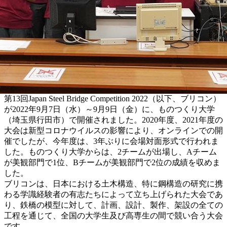
第13回Japan Steel Bridge Competition 2022（以下、ブリコン）
が2022年9月7日（水）～9月9日（金）に、ものつくり大学
（埼玉県行田市）で開催されました。2020年度、2021年度の
大会は新型コロナウイルスの影響により、オンラインでの開
催でしたが、今年度は、3年ぶりに会場対面形式で行われま
した。ものつくり大学からは、2チームが出場し、Aチーム
が美観部門で1位、Bチームが美観部門で2位の成績を収めま
した。
ブリコンは、日本における土木構造、特に鋼構造の研究に携
わる学識経験者の有志たちによって立ち上げられた大会であ
り、鉄橋の模型に対して、計画、設計、製作、架設の全ての
工程を通じて、全国の大学生及び高専生の間で競い合う大会
です。