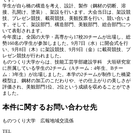
学生が自ら橋の構造を考え、設計、製作（鋼材の切断、溶
接、孔開け、塗装）、架設を行います。大会当日は、架設競
技、プレゼン競技、載荷競技、美観投票を行い、競い合いま
す。そして、架設部門、構造部門、美観部門、総合部門につ
いて表彰されます。
今年度は、全国の大学・高専から17校20チームが出場し、総
勢160名の学生が参加しました。9月7日（水）に開会式を行
い、9月8日（木）に架設競技、9月9日（金）に載荷競技、プ
レゼン競技が行われました。
ものつくり大学からは、技能工芸学部建設学科 大垣研究室
に所属している学生の2チーム（Aチーム：4年生、Bチー
ム：3年生）が出場しました。本学の2チームが制作した橋梁
模型は、鋼材の加工のこだわりや、その仕上がりの美しさが
評価され、美観部門1位、2位という成績を収めることができ
ました。
本件に関するお問い合わせ先
ものつくり大学 広報地域交流係
TEL