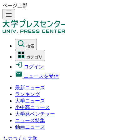
ページ上部
density_medium
検索
カテゴリ
ログイン
ニュースを受信
最新ニュース
ランキング
大学ニュース
小中高ニュース
大学発ベンチャー
ニュース特集
動画ニュース
ものつくり大学