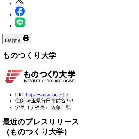
print
印刷する
ものつくり大学
URL
https://www.iot.ac.jp/
住所
埼玉県行田市前谷333
学長（学校長）
佐藤 勲
最近のプレスリリース
（ものつくり大学）