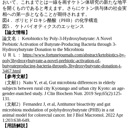
おいて、これまでとは一線を画すケトン体研究の新たな地平
を開くものであると考えます。さらにケトン供与体の社会実
相への第一歩となることが期待されます。
図4． ポリヒドロキシ酪酸（PHB）の化学構造
図5． ケトバイオティクスのエッセンス
【論文情報】
論文名： Ketobiotics by Poly-3-Hydroxybutyrate: A Novel
Prebiotic Activation of Butyrate-Producing Bacteria through 3-
Hydroxybutyrate Donation to the Microbiota
Ｕ R Ｌ：
https://www.fortunejournals.com/abstract/ketobiotics-by-
poly3hydroxybutyrate-a-novel-prebiotic-activation-of-
butyrateproducing-bacteria-through-3hydroxybutyrate-donation-t-
3467.html
【参考文献】
（文献1）Naito Y, et al, Gut microbiota differences in elderly
subjects between rural city Kyotango and urban city Kyoto: an age-
gender-matched study. J Clin Biochem Nutr. 2019 Sep;65(2):125-
131.
（文献2）Fernandez J, et al, Antitumor bioactivity and gut
microbiota modulation of polyhydroxybutyrate (PHB) in a rat
animal model for colorectal cancer. Int J Biol Macromol. 2022 Apr
1;203:638-649.
【用語解説】