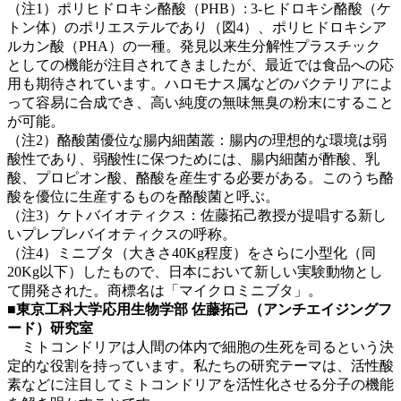
（注1）ポリヒドロキシ酪酸（PHB）: 3-ヒドロキシ酪酸（ケ
トン体）のポリエステルであり（図4）、ポリヒドロキシア
ルカン酸（PHA）の一種。発見以来生分解性プラスチック
としての機能が注目されてきましたが、最近では食品への応
用も期待されています。ハロモナス属などのバクテリアによ
って容易に合成でき、高い純度の無味無臭の粉末にすること
が可能。
（注2）酪酸菌優位な腸内細菌叢：腸内の理想的な環境は弱
酸性であり、弱酸性に保つためには、腸内細菌が酢酸、乳
酸、プロピオン酸、酪酸を産生する必要がある。このうち酪
酸を優位に生産するものを酪酸菌と呼ぶ。
（注3）ケトバイオティクス：佐藤拓己教授が提唱する新し
いプレプレバイオティクスの呼称。
（注4）ミニブタ（大きさ40Kg程度）をさらに小型化（同
20Kg以下）したもので、日本において新しい実験動物とし
て開発された。商標名は「マイクロミニブタ」。
■東京工科大学応用生物学部 佐藤拓己（アンチエイジングフ
ード）研究室
ミトコンドリアは人間の体内で細胞の生死を司るという決
定的な役割を持っています。私たちの研究テーマは、活性酸
素などに注目してミトコンドリアを活性化させる分子の機能