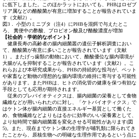
に低下しました。このほかラットにおいても、PHBはロゼブ
リア属などの酪酸菌が有意に増加することが報告されていま
す（文献2）。
図3． 小型のミニブタ（注4）にPHBを混餌で与えたとこ
ろ、 糞便中の酢酸、プロピオン酸及び酪酸濃度が増加
【社会的・学術的なポイント】
健康長寿の高齢者の腸内細菌叢の遺伝子解析調査におい
て、酪酸菌が有意に多いことが報告されています（文献
1）。またげっ歯類の動物において、酪酸優位な腸内環境が
大腸がんを抑制することが報告されています（文献2）。こ
れらおよび本研究成果から、PHBの持続的な投与が、ペット
や家畜など動物の理想的な腸内環境の維持に寄与する可能性
があります。またPHBは、ヒトの消化管の健康を保つ有効な
手段としても応用が期待されます。
従来のプレバイオティクスは、腸内細菌の栄養として食物
繊維などが用いられたのに対し、「ケトバイオティクス」で
はケトン体が腸内細菌の直接エネルギー基質として働くた
め、食物繊維などよりもはるかに効率のいい栄養素として、
より短時間で腸内細菌叢を変化させる可能性があります(図
5)。また、現在までケトン体の生理学が哺乳類に限られてき
たことから、原核生物への明確な生理作用であるという点に