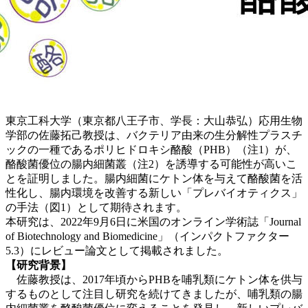
東京工科大学（東京都八王子市、学長：大山恭弘）応用生物
学部の佐藤拓己教授は、バクテリア由来の生分解性プラスチ
ックの一種であるポリヒドロキシ酪酸（PHB）（注1）が、
酪酸菌優位の腸内細菌叢（注2）を誘導する可能性が高いこ
とを証明しました。腸内細菌にケトン体を与えて酪酸菌を活
性化し、腸内環境を改善する新しい「プレバイオティクス」
の手法（図1）として期待されます。
本研究は、2022年9月6日に米国のオンライン学術誌「Journal
of Biotechnology and Biomedicine」（インパクトファクター
5.3）にレビュー論文として掲載されました。
【研究背景】
佐藤教授は、2017年頃からPHBを哺乳類にケトン体を供与
するものとして注目し研究を続けてきましたが、哺乳類の腸