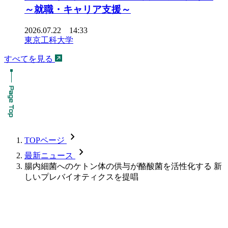
～就職・キャリア支援～
2026.07.22 14:33
東京工科大学
すべてを見る
chevron_forward
TOPページ
chevron_forward
最新ニュース
腸内細菌へのケトン体の供与が酪酸菌を活性化する 新
しいプレバイオティクスを提唱