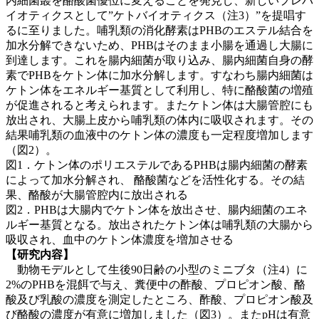
内細菌叢を酪酸菌優位に変えることを発見し、新しいプレバ
イオティクスとして”ケトバイオティクス（注3）”を提唱す
るに至りました。哺乳類の消化酵素はPHBのエステル結合を
加水分解できないため、PHBはそのまま小腸を通過し大腸に
到達します。これを腸内細菌が取り込み、腸内細菌自身の酵
素でPHBをケトン体に加水分解します。すなわち腸内細菌は
ケトン体をエネルギー基質として利用し、特に酪酸菌の増殖
が促進されると考えられます。またケトン体は大腸管腔にも
放出され、大腸上皮から哺乳類の体内に吸収されます。その
結果哺乳類の血液中のケトン体の濃度も一定程度増加します
（図2）。
図1．ケトン体のポリエステルであるPHBは腸内細菌の酵素
によって加水分解され、 酪酸菌などを活性化する。その結
果、酪酸が大腸管腔内に放出される
図2．PHBは大腸内でケトン体を放出させ、腸内細菌のエネ
ルギー基質となる。放出されたケトン体は哺乳類の大腸から
吸収され、血中のケトン体濃度を増加させる
【研究内容】
動物モデルとして生後90日齢の小型のミニブタ（注4）に
2%のPHBを混餌で与え、糞便中の酢酸、プロピオン酸、酪
酸及び乳酸の濃度を測定したところ、酢酸、プロピオン酸及
び酪酸の濃度が有意に増加しました（図3）。またpHは有意