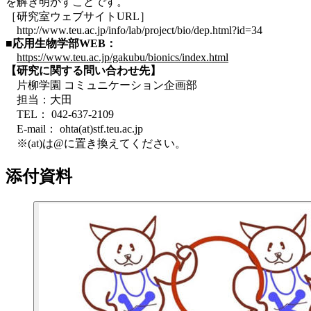
を解き明かすことです。
［研究室ウェブサイトURL］
http://www.teu.ac.jp/info/lab/project/bio/dep.html?id=34
■応用生物学部WEB：
https://www.teu.ac.jp/gakubu/bionics/index.html
【研究に関する問い合わせ先】
片柳学園 コミュニケーション企画部
担当：大田
TEL： 042-637-2109
E-mail： ohta(at)stf.teu.ac.jp
※(at)は@に置き換えてください。
添付資料