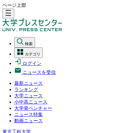
ページ上部
density_medium
検索
カテゴリ
ログイン
ニュースを受信
最新ニュース
ランキング
大学ニュース
小中高ニュース
大学発ベンチャー
ニュース特集
動画ニュース
東京工科大学