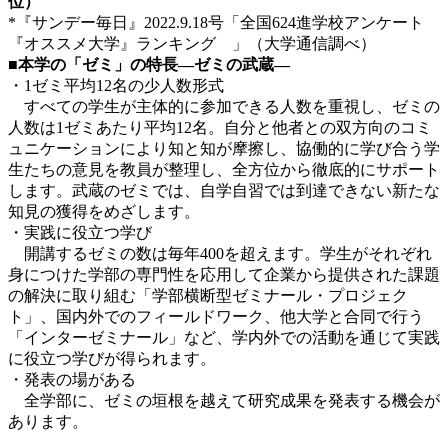
位）
*『サンデー毎日』2022.9.18号「全国624進学校アンケート
『オススメ大学』ランキング 」（大学通信調べ）
■
本学の「ゼミ」の特長―ゼミの武蔵―
・1ゼミ平均12名の少人数形式
すべての学生が主体的に参加できる人数を重視し、ゼミの
人数は1ゼミあたり平均12名。自分と他者との双方向のコミ
ュニケーションにより知と知が摩擦し、協働的に学び合う学
生たちの意見を教員が整理し、全方位から徹底的にサポート
します。武蔵のゼミでは、自学自習では到達できない新たな
知見の獲得をめざします。
・実践に役立つ学び
開講するゼミの数は毎年400を超えます。学生がそれぞれ
身につけた学部の専門性を応用して企業から提供された課題
の解決に取り組む「学部横断型ゼミナール・プロジェク
ト」、国内外でのフィールドワーク、他大学と合同で行う
「インターゼミナール」など、学内外での活動を通じて実践
に役立つ学びが得られます。
・発表の場がある
全学部に、ゼミの垣根を越えて研究成果を発表する機会が
あります。