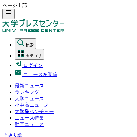
ページ上部
density_medium
検索
カテゴリ
ログイン
ニュースを受信
最新ニュース
ランキング
大学ニュース
小中高ニュース
大学発ベンチャー
ニュース特集
動画ニュース
武蔵大学