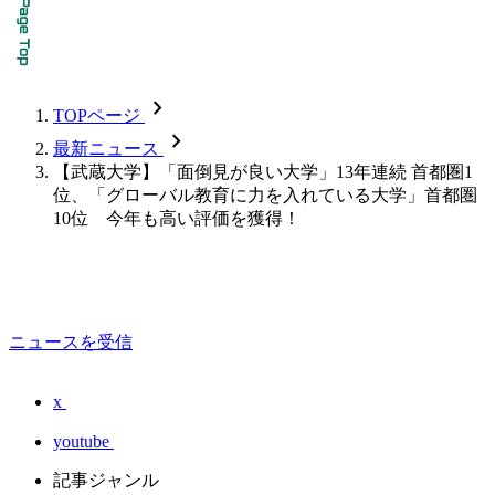
chevron_forward
TOPページ
chevron_forward
最新ニュース
【武蔵大学】「面倒見が良い大学」13年連続 首都圏1
位、「グローバル教育に力を入れている大学」首都圏
10位 今年も高い評価を獲得！
ニュースを受信
x
youtube
記事ジャンル