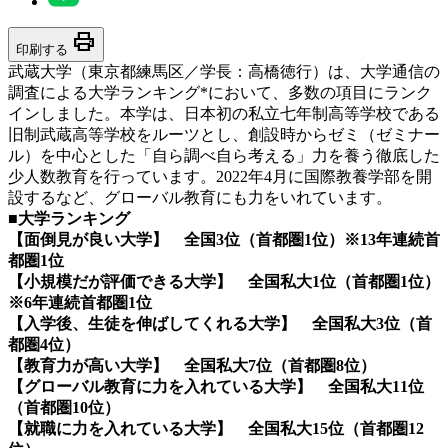
print
印刷する
武蔵大学（東京都練馬区／学長：高橋徳行）は、大学通信の
調査による大学ランキング*において、多数の項目にランク
インしました。本学は、日本初の私立七年制高等学校である
旧制武蔵高等学校をルーツとし、創設時からゼミ（ゼミナー
ル）を中心とした「自ら調べ自ら考える」力を養う徹底した
少人数教育を行っています。2022年4月に国際教養学部を開
設するなど、グローバル教育にも力をいれています。
■大学ランキング
【面倒見が良い大学】 全国3位（首都圏1位）※13年連続首
都圏1位
【小規模だが評価できる大学】 全国私大1位（首都圏1位）
※6年連続首都圏1位
【入学後、生徒を伸ばしてくれる大学】 全国私大3位（首
都圏4位）
【教育力が高い大学】 全国私大7位（首都圏8位）
【グローバル教育に力を入れている大学】 全国私大11位
（首都圏10位）
【就職に力を入れている大学】 全国私大15位（首都圏12