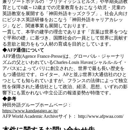
兼リゾートホテルの「ブリティッシュヒルズ」や早期英語教
育として0歳～12歳までの児童教育をおこなう幼児・児童の
英語教室を展開する「神田外語キッズクラブ」、社会人向け
にビジネス英語研修をおこなう「神田外語キャリアカレッ
ジ」など、関連事業も展開しております。
一貫して、本学の建学の理念であります「言葉は世界をつな
ぐ平和の礎」に基づき、国際社会の一員として世界に貢献す
る意欲と能力をもつ人材の育成を目的としています。
◆AFP通信について
AFP通信(Agence France-Presse)は、グローバル・ジャーナリ
ズムの父といわれているCharles-Louis Havas(シャルル-ルイ・
アバス)によってパリに創立された、世界で最も長い歴史を
もつ通信社です。ロイター、APと並ぶ世界3大通信社のひと
つとしても知られていますが、フランスの法律によって独立
性を保障された通信社として政治、経済、思想、いずれの影
響下にも置かれない中立公正の報道姿勢が特徴です。
◆参考
神田外語グループホームページ：
https://www.kandagaigo.ac.jp/
AFP World Academic Archiveサイト： http://www.afpwaa.com/
本件に関するお問い合わせ先