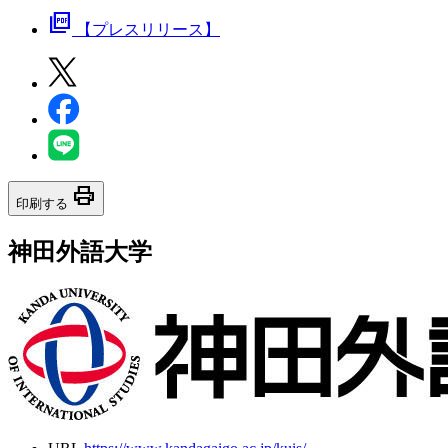
picture_as_pdf
【プレスリリース】
print
印刷する
神田外語大学