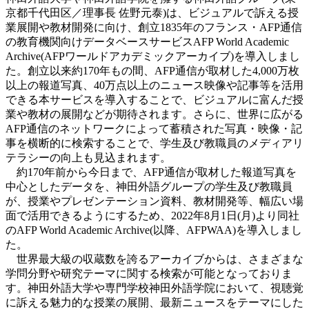
京都千代田区／理事長 佐野元泰)は、ビジュアルで訴える授
業展開や教材開発に向け、創立1835年のフランス・AFP通信
の教育機関向けデータベースサービスAFP World Academic
Archive(AFPワールドアカデミックアーカイブ)を導入しまし
た。創立以来約170年もの間、AFP通信が取材した4,000万枚
以上の報道写真、40万点以上のニュース映像や記事等を活用
できる本サービスを導入することで、ビジュアルに富んだ授
業や教材の展開などが期待されます。さらに、世界に広がる
AFP通信のネットワークによって蓄積された写真・映像・記
事を横断的に検索することで、学生及び教職員のメディアリ
テラシーの向上も見込まれます。
約170年前から今日まで、AFP通信が取材した報道写真を
中心としたデータを、神田外語グループの学生及び教職員
が、授業やプレゼンテーション資料、教材開発等、幅広い場
面で活用できるようにするため、2022年8月1日(月)より同社
のAFP World Academic Archive(以降、AFPWAA)を導入しまし
た。
世界最大級の収蔵数を誇るアーカイブからは、さまざまな
学問分野や研究テーマに関する検索が可能となっておりま
す。神田外語大学や専門学校神田外語学院において、視聴覚
に訴える魅力的な授業の展開、最新ニュースをテーマにした