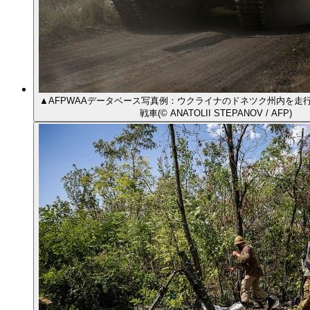
▲AFPWAAデータベース写真例：ウクライナのドネツク州内を走
戦車(© ANATOLII STEPANOV / AFP)