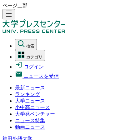
ページ上部
density_medium
検索
カテゴリ
ログイン
ニュースを受信
最新ニュース
ランキング
大学ニュース
小中高ニュース
大学発ベンチャー
ニュース特集
動画ニュース
神田外語大学