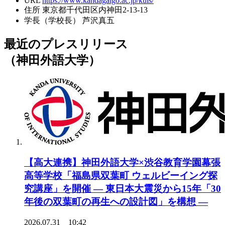
URL
https://www.kandagaigo.ac.jp/kuis/
住所
東京都千代田区内神田2-13-13
学長（学校長）
芦沢真五
最近のプレスリリース
（神田外語大学）
【高大連携】神田外語大学×渋谷教育学園幕張
高等学校「福島県双葉町 ウェルビーイング探
究講座」を開催 ― 東日本大震災から15年「30
年後の双葉町の再生への設計図」を構想 ―
2026.07.31 10:42