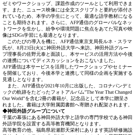
ゼミやワークショップ、課題作成のツールとして利用できま
す。また、ニュース映像には全文スクリプトと要約が添付さ
れているため、本学の学生にとって、最適な語学教材になる
ことも期待されます。さらに、AFP通信のグローバルなネッ
トワークを生かし、紛争や環境問題に焦点をあてた写真や映
像はSDGs学習にも最適となります。
このたびの導入を機に、AFP通信東京支局長ルネ・スラマ
氏が、8月23日(火)に神田外語大学へ来訪。神田外語グルー
プ理事長の佐野元泰と面談し、本サービスの活用方法や今後
の連携についてディスカッションをおこないました。
AFP通信は本サービスを活用したワークショップやセミナー
を開催しており、今後本学と連携して同様の企画を実施する
見通しとなります。
また、AFP通信が2021年10月に出版した、コロナパンデミ
ックの軌跡をたどったフォトアルバム”The Year That Changed
Our World”を含む2冊の書籍が、記念品として本学に贈呈さ
れました。書籍は大学附属図書館へ寄贈され配架されます。
◆神田外語グループについて
千葉の幕張にある神田外語大学と語学の専門学校である神田
外語学院を設置する高等教育機関となります。
高等教育の他、福島県岩瀬郡天栄村にあります英語研修施設