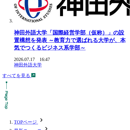
神田外語大学「国際経営学部（仮称）」の設
置構想を発表 ～教育力で選ばれる大学が、本
気でつくるビジネス系学部～
2026.07.17 16:47
神田外語大学
すべてを見る
chevron_forward
TOPページ
chevron_forward