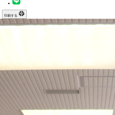
print
印刷する