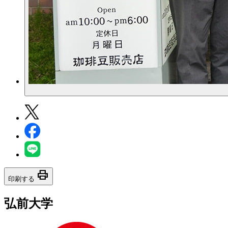
print
印刷する
弘前大学