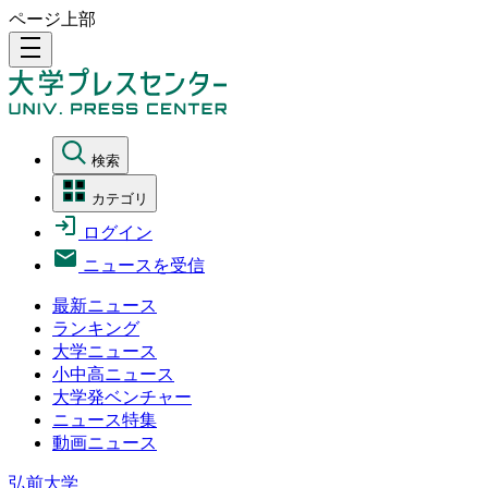
ページ上部
density_medium
検索
カテゴリ
ログイン
ニュースを受信
最新ニュース
ランキング
大学ニュース
小中高ニュース
大学発ベンチャー
ニュース特集
動画ニュース
弘前大学