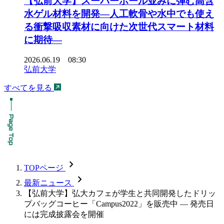
【弘前大学】スーパーボール並みに弾む高含
水ゲル材料を開発―人工軟骨や水中でも使え
る衝撃吸収素材に向けた次世代スマート材料
に期待―
2026.06.19 08:30
弘前大学
すべてを見る
chevron_forward
TOPページ
chevron_forward
最新ニュース
【弘前大学】弘大カフェが学生と共同開発したドリッ
プバッグコーヒー「Campus2022」を販売中 — 発売日
には完成披露会を開催