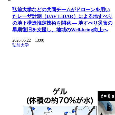
弘前大学などの共同チームがドローンを用い
たレーザ計測（UAV LiDAR）による地すべり
の地下構造推定技術を開発 ― 地すべり災害の
早期復旧を支援し、地域のWell-being向上へ
2026.06.22 13:00
弘前大学