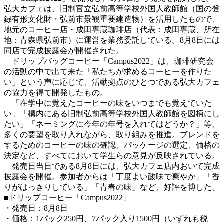
弘大カフェは、旧制官立弘前高等学校外国人教師館（国の登
録有形文化財・弘前市景観重要建造物）を活用したもので、
地元のコーヒー店・成田専蔵珈琲店（代表：成田専蔵、所在
地：青森県弘前市）に運営を業務委託している。8月8日には
同店で完成披露会が開催された。
ドリップバッグコーヒー「Campus2022」は、珈琲研究会
の活動の中で出て来た「私たちが求めるコーヒーを作りた
い」という声に応じて、活動拠点のひとつである弘大カフェ
の協力を得て開発したもの。
「在学中に覚えたコーヒーの味をいつまでも覚えていた
い」「構内にある旧制弘前高等学校外国人教師館を図柄にし
たい」「ネーミングに今年の年号を入れてはどうか？」等、
多くの要望を取り入れながら、取り組みを推進。ブレンドを
するためのコーヒーの味の確認、パッケージの選定、価格の
決定など、すべてにおいて学生らの意見が反映されている。
発売日当日である8月8日には、弘大カフェ店内おいて完成
披露会を開催。参加者からは「丁度よい酸味で爽やか」「香
りがはっきりしている」「青春の味」など、好評を博した。
■ドリップコーヒー「Campus2022」
・発売日：8月8日
・価格：1パック250円、7パック入り1500円（いずれも税