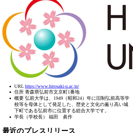
URL
https://www.hirosaki-u.ac.jp/
住所
青森県弘前市文京町1番地
概要
弘前大学は、1949（昭和24）年に旧制弘前高等学
校等を母体として発足した、歴史と文化の薫り高い城
下町である弘前市に位置する総合大学です。
学長（学校長）
福田 眞作
最近のプレスリリース