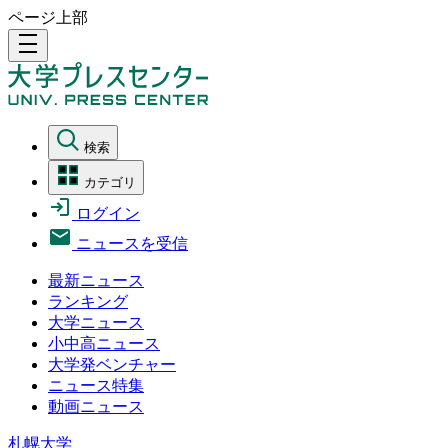
ページ上部
density_medium
検索
カテゴリ
ログイン
ニュースを受信
最新ニュース
ランキング
大学ニュース
小中高ニュース
大学発ベンチャー
ニュース特集
動画ニュース
札幌大学