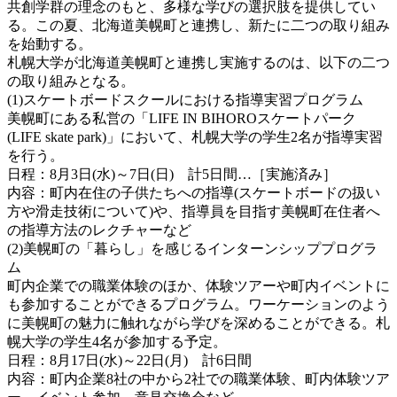
共創学群の理念のもと、多様な学びの選択肢を提供してい
る。この夏、北海道美幌町と連携し、新たに二つの取り組み
を始動する。
札幌大学が北海道美幌町と連携し実施するのは、以下の二つ
の取り組みとなる。
(1)スケートボードスクールにおける指導実習プログラム
美幌町にある私営の「LIFE IN BIHOROスケートパーク
(LIFE skate park)」において、札幌大学の学生2名が指導実習
を行う。
日程：8月3日(水)～7日(日) 計5日間…［実施済み］
内容：町内在住の子供たちへの指導(スケートボードの扱い
方や滑走技術について)や、指導員を目指す美幌町在住者へ
の指導方法のレクチャーなど
(2)美幌町の「暮らし」を感じるインターンシッププログラ
ム
町内企業での職業体験のほか、体験ツアーや町内イベントに
も参加することができるプログラム。ワーケーションのよう
に美幌町の魅⼒に触れながら学びを深めることができる。札
幌大学の学生4名が参加する予定。
日程：8月17日(水)～22日(月) 計6日間
内容：町内企業8社の中から2社での職業体験、町内体験ツア