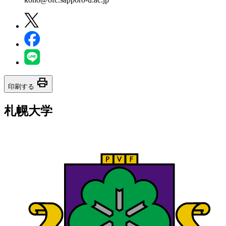
print
印刷する
札幌大学