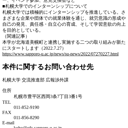
ー、イベント参加、意見交換会など
■札幌大学でのインターンシップについて
札幌大学では積極的にインターンシップを推進している。さ
まざまな企業や団体での就業体験を通じ、就労意識の形成や
自己の発見、責任感・自立心の育成、そして学習意欲の向上
を目的としている。
（関連記事）
本学が北海道美幌町と連携し実施する二つの取り組みが新た
にスタートします（2022.7.27）
https://www.sapporo-u.ac.jp/news/su-news/2022/07270227.html
本件に関するお問い合わせ先
札幌大学 交流推進部 広報渉外課
住所
札幌市豊平区西岡3条7丁目3番1号
TEL
011-852-9190
FAX
011-856-8290
E-mail
koho@ofc.sapporo-u.ac.jp