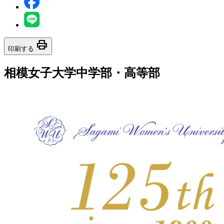
print
印刷する
相模女子大学中学部・高等部