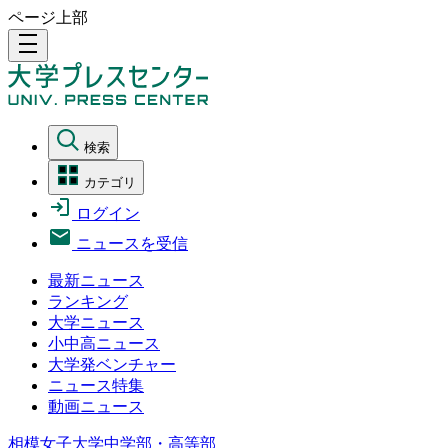
ページ上部
density_medium
検索
カテゴリ
ログイン
ニュースを受信
最新ニュース
ランキング
大学ニュース
小中高ニュース
大学発ベンチャー
ニュース特集
動画ニュース
相模女子大学中学部・高等部