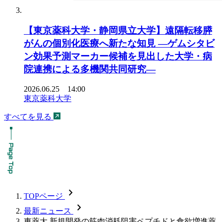
【東京薬科大学・静岡県立大学】遠隔転移膵
がんの個別化医療へ新たな知見 ―ゲムシタビ
ン効果予測マーカー候補を見出した大学・病
院連携による多機関共同研究―
2026.06.25 14:00
東京薬科大学
すべてを見る
chevron_forward
TOPページ
chevron_forward
最新ニュース
東薬大 新規開発の筋肉消耗阻害ペプチドと食欲増進薬