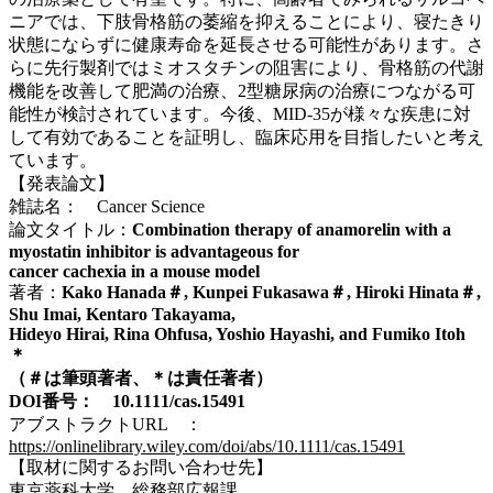
ニアでは、下肢骨格筋の萎縮を抑えることにより、寝たきり
状態にならずに健康寿命を延長させる可能性があります。さ
らに先行製剤ではミオスタチンの阻害により、骨格筋の代謝
機能を改善して肥満の治療、2型糖尿病の治療につながる可
能性が検討されています。今後、MID-35が様々な疾患に対
して有効であることを証明し、臨床応用を目指したいと考え
ています。
【発表論文】
雑誌名： Cancer Science
論文タイトル：
Combination therapy of anamorelin with a
myostatin inhibitor is advantageous for
cancer cachexia
in a mouse model
著者：
Kako Hanada
＃
, Kunpei Fukasawa
＃
, Hiroki Hinata
＃
,
Sh
u
Imai, Kentaro Takayama,
Hideyo Hirai, Rina Ohfusa, Yoshio Hayashi, and Fumiko Itoh
＊
（＃は筆頭著者、＊は責任著者）
DOI
番号：
10.1111/cas.15491
アブストラクトURL ：
https://onlinelibrary.wiley.com/doi/abs/10.1111/cas.15491
【取材に関するお問い合わせ先】
東京薬科大学 総務部広報課