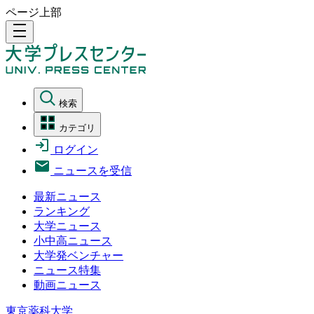
ページ上部
density_medium
検索
カテゴリ
ログイン
ニュースを受信
最新ニュース
ランキング
大学ニュース
小中高ニュース
大学発ベンチャー
ニュース特集
動画ニュース
東京薬科大学