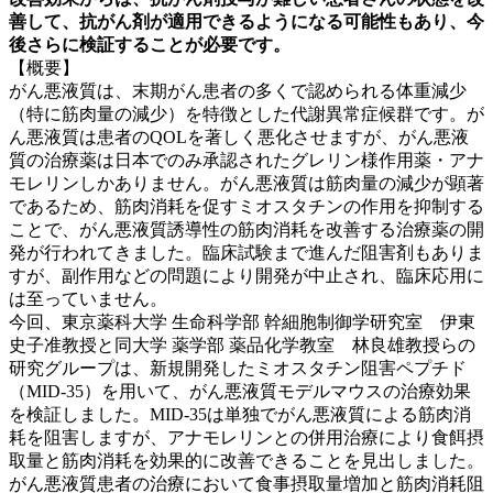
善して、抗がん剤が適用できるようになる可能性もあり、今
後さらに検証することが必要です。
【概要】
がん悪液質は、末期がん患者の多くで認められる体重減少
（特に筋肉量の減少）を特徴とした代謝異常症候群です。が
ん悪液質は患者のQOLを著しく悪化させますが、がん悪液
質の治療薬は日本でのみ承認されたグレリン様作用薬・アナ
モレリンしかありません。がん悪液質は筋肉量の減少が顕著
であるため、筋肉消耗を促すミオスタチンの作用を抑制する
ことで、がん悪液質誘導性の筋肉消耗を改善する治療薬の開
発が行われてきました。臨床試験まで進んだ阻害剤もありま
すが、副作用などの問題により開発が中止され、臨床応用に
は至っていません。
今回、東京薬科大学 生命科学部 幹細胞制御学研究室 伊東
史子准教授と同大学 薬学部 薬品化学教室 林良雄教授らの
研究グループは、新規開発したミオスタチン阻害ペプチド
（MID-35）を用いて、がん悪液質モデルマウスの治療効果
を検証しました。MID-35は単独でがん悪液質による筋肉消
耗を阻害しますが、アナモレリンとの併用治療により食餌摂
取量と筋肉消耗を効果的に改善できることを見出しました。
がん悪液質患者の治療において食事摂取量増加と筋肉消耗阻