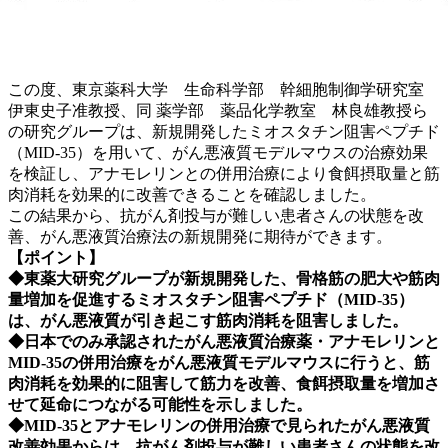
この度、東京薬科大学 生命科学部 幹細胞制御学研究室
伊東史子准教授、同 薬学部 薬品化学教室 林良雄教授ら
の研究グループは、新規開発したミオスタチン阻害ペプチド
（MID-35）を用いて、がん悪液質モデルマウスの治療効果
を検証し、アナモレリンとの併用治療により食餌摂取量と筋
肉消耗を効果的に改善できることを確認しました。
この結果から、抗がん剤投与が難しい患者さんの状態を改
善、がん悪液質治療法の新規開発に期待ができます。
【ポイント】
◆東薬大研究グループが新規開発した、骨格筋の肥大や筋肉
量増加を促進するミオスタチン阻害ペプチド（MID-35）
は、がん悪液質が引き起こす筋肉消耗を阻害しました。
◆日本でのみ承認されたがん悪液質治療薬・アナモレリンと
MID-35の併用治療をがん悪液質モデルマウスに行うと、筋
肉消耗を効果的に阻害して筋力を改善、食餌摂取量を増加さ
せて延命につながる可能性を示しました。
◆MID-35とアナモレリンの併用治療で見られたがん悪液質
改善効果からは、抗がん剤投与が難しい患者さんの状態を改