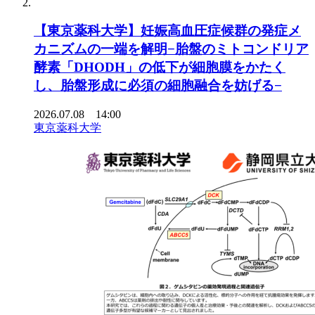
【東京薬科大学】妊娠高血圧症候群の発症メ
カニズムの一端を解明−胎盤のミトコンドリア
酵素「DHODH」の低下が細胞膜をかたく
し、胎盤形成に必須の細胞融合を妨げる−
2026.07.08 14:00
東京薬科大学