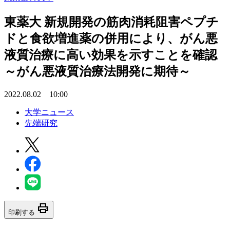
東薬大 新規開発の筋肉消耗阻害ペプチ
ドと食欲増進薬の併用により、がん悪
液質治療に高い効果を示すことを確認
～がん悪液質治療法開発に期待～
2022.08.02 10:00
大学ニュース
先端研究
print
印刷する