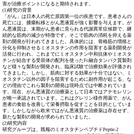
害が治療ポイントになると期待されます。
(1)研究の背景
「がん」は日本人の死亡原因第一位の疾患です。患者さんの
死亡には、腫瘍転移とがん悪液質が強く影響を与えます。が
ん悪液質は、末期がん患者に見られる代謝異常症候群で、継
続的な筋肉の減少が特徴です。そこで筋肉の消耗を抑える薬
剤の開発が行われてきました。具体的には、骨格筋の増殖と
分化を抑制させるミオスタチンの作用を阻害する薬剤開発が
活発に行われ、これまでにミオスタチン中和抗体やミオスタ
チンが結合する受容体の配列を使ったFc融合タンパク質製剤
など様々な製剤が開発され、臨床試験で治療効果が評価され
てきました。しかし、筋肉に対する効果が十分ではない、ミ
オスタチン以外の因子を阻害するために副作用が起こる、な
どの理由でこれら製剤の開発は現時点では中断されていま
す。現在、がん悪液質の治療薬として日本ではアナモレリン
が唯一承認されています。これはグレリン様作用薬で、がん
患者の食欲を改善して栄養摂取を促すことを目的としていま
す。しかしながら欧米ではがん悪液質の治療薬は存在せず、
新たな製剤の開発が求められていました。
(2)研究内容
研究グループは、既報のミオスタチンペプチドPeptie-2