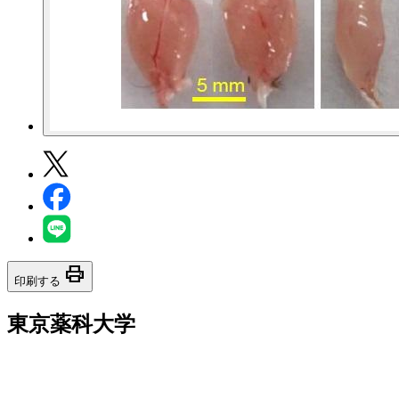
print
印刷する
東京薬科大学