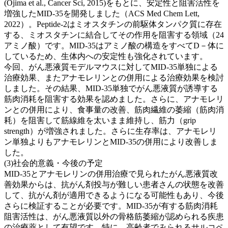
(Ojima et al., Cancer Sci, 2015)をもとに、安定性と阻害活性を
増強したMID-35を開発しました（ACS Med Chem Lett,
2022）。Peptide-2はミオスタチンの前駆体タンパク質に存在
する、ミオスタチンに結合してその作用を阻害する領域（24
アミノ酸）です。MID-35はアミノ酸の構造をすべてD－体に
しているため、生体内への安定性も強化されています。
今回、がん悪液質モデルマウスに対してMID-35単独による
治療効果、またアナモレリンとの併用による治療効果を検討
しました。その結果、MID-35単独でがん悪液質が誘導する
筋肉消耗を阻害する効果を認めました。さらに、アナモレリ
ンとの併用により、食事量の改善、筋肉繊維の萎縮（筋肉消
耗）を阻害して筋線維を太いまま維持し、筋力（grip
strength）が増強されました。さらに生存率は、アナモレリ
ン単独よりもアナモレリンとMID-35の併用により改善しま
した。
(3)社会的意義・今後の予定
MID-35とアナモレリンの併用治療で見られたがん悪液質改
善効果からは、抗がん剤投与が難しい患者さんの状態を改善
して、抗がん剤が適用できるようになる可能性もあり、今後
さらに検証することが必要です。MID-35が有する筋肉消耗
阻害活性は、がん悪液質以外の骨格筋萎縮が認められる疾患
の治療薬として有望です。特に、高齢者でみられるサルコペ