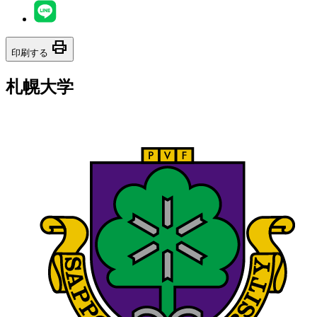
print
印刷する
札幌大学