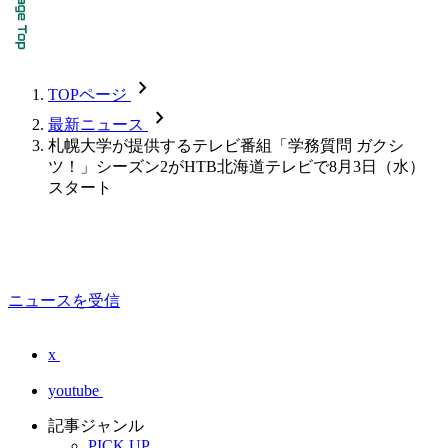
chevron_forward
TOPページ
chevron_forward
最新ニュース
札幌大学が提供するテレビ番組「学務質問 ガクシ
ツ！」シーズン2がHTB北海道テレビで8月3日（水）
スタート
ニュースを受信
x
youtube
記事ジャンル
PICK UP