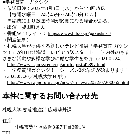
■学務質問 ガクシツ！
・放送日時：2022年8月3日（水）から全8回放送
【毎週水曜日 24時45分～24時50分 O.A 】
※編成により放送時間が変更になる場合がある。
・出演：脇田唯さん
・番組WEBサイト：
https://www.htb.co.jp/gakushitsu/
（関連記事）
・札幌大学が提供する新しいテレビ番組「学務質問 ガクシ
ツ！」がHTB北海道テレビで放送スタート — 学内外のさま
ざまな活動や多様な学びに励む学生を紹介（2021.05.24）
https://www.u-presscenter.jp/article/post-45897.html
・「学務質問ガクシツ！」シーズン2の放送が始まります！
（2022.07.20／札幌大学HP内）
https://www.sapporo-u.ac.jp/news/su-news/2022/07200955.html
本件に関するお問い合わせ先
札幌大学 交流推進部 広報渉外課
住所
札幌市豊平区西岡3条7丁目3番1号
TEL