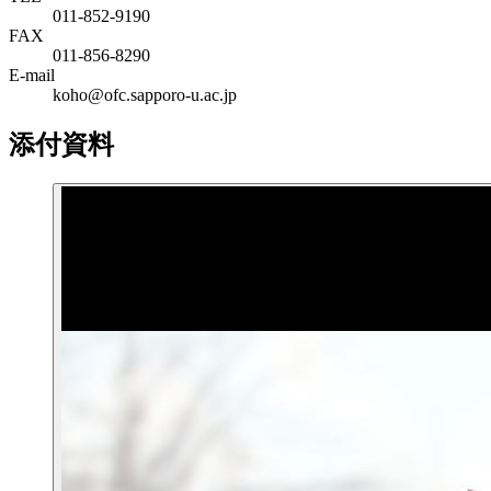
011-852-9190
FAX
011-856-8290
E-mail
koho@ofc.sapporo-u.ac.jp
添付資料