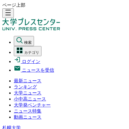
ページ上部
density_medium
検索
カテゴリ
ログイン
ニュースを受信
最新ニュース
ランキング
大学ニュース
小中高ニュース
大学発ベンチャー
ニュース特集
動画ニュース
札幌大学