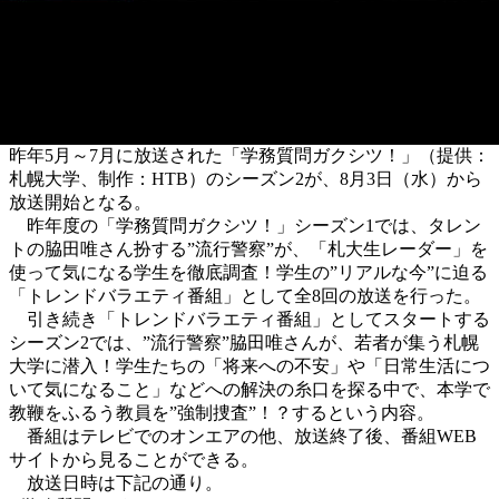
昨年5月～7月に放送された「学務質問ガクシツ！」（提供：
札幌大学、制作：HTB）のシーズン2が、8月3日（水）から
放送開始となる。
昨年度の「学務質問ガクシツ！」シーズン1では、タレン
トの脇田唯さん扮する”流行警察”が、「札大生レーダー」を
使って気になる学生を徹底調査！学生の”リアルな今”に迫る
「トレンドバラエティ番組」として全8回の放送を行った。
引き続き「トレンドバラエティ番組」としてスタートする
シーズン2では、”流行警察”脇田唯さんが、若者が集う札幌
大学に潜入！学生たちの「将来への不安」や「日常生活につ
いて気になること」などへの解決の糸口を探る中で、本学で
教鞭をふるう教員を”強制捜査”！？するという内容。
番組はテレビでのオンエアの他、放送終了後、番組WEB
サイトから見ることができる。
放送日時は下記の通り。