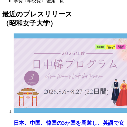
学長（学校長）
金尾 朗
最近のプレスリリース
（昭和女子大学）
日本、中国、韓国の3か国を周遊し、英語で女