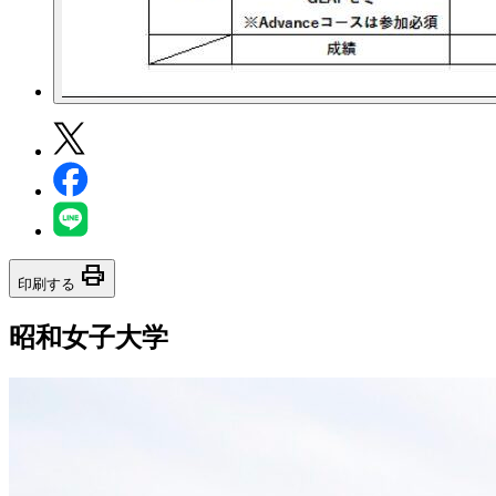
print
印刷する
昭和女子大学