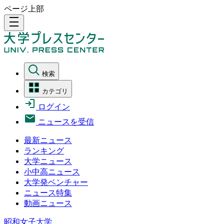
ページ上部
density_medium
検索
カテゴリ
ログイン
ニュースを受信
最新ニュース
ランキング
大学ニュース
小中高ニュース
大学発ベンチャー
ニュース特集
動画ニュース
昭和女子大学