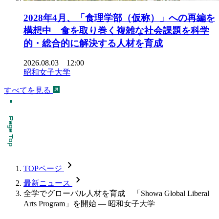
2028年4月、「食理学部（仮称）」への再編を
構想中 食を取り巻く複雑な社会課題を科学
的・総合的に解決する人材を育成
2026.08.03 12:00
昭和女子大学
すべてを見る
chevron_forward
TOPページ
chevron_forward
最新ニュース
全学でグローバル人材を育成 「Showa Global Liberal
Arts Program」を開始 — 昭和女子大学