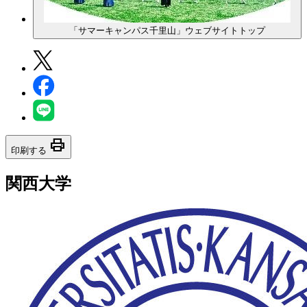
「サマーキャンパス千里山」ウェブサイトトップ
print
印刷する
関西大学