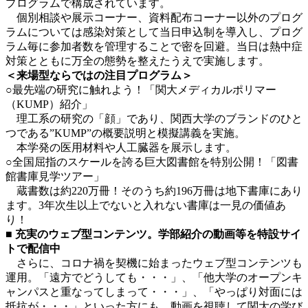
プログラムで構成されています。
個別相談や展示コーナー、資料配布コーナー以外のプログ
ラムについては感染対策として当日申込制を導入し、プログ
ラム毎に参加者数を管理することで密を回避。当日は熱中症
対策とともに万全の態勢を整えたうえで実施します。
＜来場型ならではの注目プログラム＞
○最先端の研究に触れよう！「関大メディカルポリマー
（KUMP）紹介」
理工系の研究の「顔」であり、関西大学のブランドのひと
つである”KUMP”の概要説明と模擬講義を実施。
本学発の医用材料や人工臓器を展示します。
○全国屈指のスケールを誇る巨大図書館を特別公開！「図書
館書庫見学ツアー」
蔵書数は約220万冊！そのうち約196万冊は地下書庫にあり
ます。3年次生以上でないと入れない書庫は一見の価値あ
り！
■ 充実のウェブ型コンテンツ。学部紹介の動画等を特設サイ
トで配信中
さらに、コロナ禍を契機に始まったウェブ型コンテンツも
運用。「遠方でどうしても・・・」、「他大学のオープンキ
ャンパスと重なってしまって・・・」、「やっぱり対面には
抵抗が・・・」といった方にも、動画を視聴して関大の学び