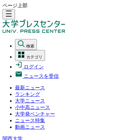
ページ上部
density_medium
検索
カテゴリ
ログイン
ニュースを受信
最新ニュース
ランキング
大学ニュース
小中高ニュース
大学発ベンチャー
ニュース特集
動画ニュース
関西大学