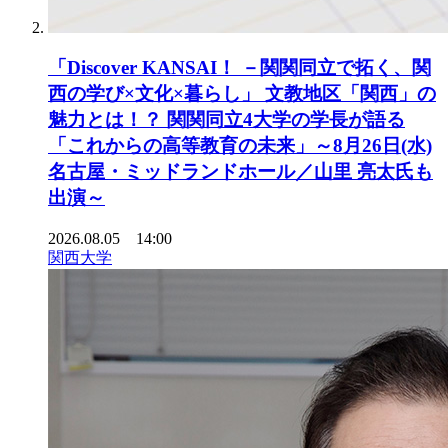
「Discover KANSAI！ －関関同立で拓く、関
西の学び×文化×暮らし」 文教地区「関西」の
魅力とは！？ 関関同立4大学の学長が語る
「これからの高等教育の未来」～8月26日(水)
名古屋・ミッドランドホール／山里 亮太氏も
出演～
2026.08.05 14:00
関西大学