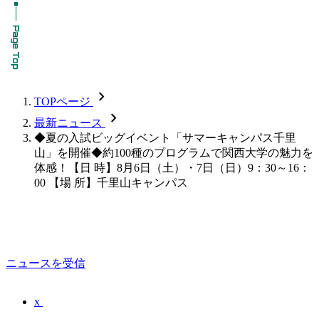
chevron_forward
TOPページ
chevron_forward
最新ニュース
◆夏の入試ビッグイベント「サマーキャンパス千里
山」を開催◆約100種のプログラムで関西大学の魅力を
体感！【日 時】8月6日（土）・7日（日）9：30～16：
00 【場 所】千里山キャンパス
ニュースを受信
x