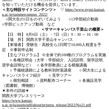
を知っていただける機会を提供しています。
＜主な特設サイトコンテンツ＞
▽
https://www.nyusi.kansai-
u.ac.jp/summercampus_2022/
○関大生の1日をのぞいてみよう ○13学部紹介動画
○学部ピックアップ動画 など
＜サマーキャンパス千里山 の概要＞
【日 時】 8月6日（土）・7日（日）9：30 ～ 16：00
【場 所】 関西大学千里山キャンパス
【来場者】 受験生・高校生ら2日間で10,000人程度を予
定 ※事前申込制
【主なプログラム】 ※全体で約100種のプログラムを実施
○ 各種説明会（大学・学部紹介、入試説明、留学説明、
奨学金説明など） ○ 各学部教員による模擬講義
○ 予備校講師による教科別対策講座 ○ 関大生による
キャンパスライフ紹介 ○ 見学ツアー
○ 個別相談 ○ 資料配布コーナー ○ 各施設見学
（図書館、博物館）
▼本件の詳細▼
関西大学プレスリリース
https://www.kansai-
u.ac.jp/ja/assets/pdf/about/pr/press_release/2022/No21.pdf