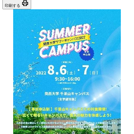
print
印刷する