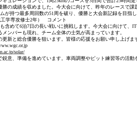
ギュレーションで、1周25kmのコースを3日間で合計25時間
優勝の成績を収めました。今大会に向けて、昨年のレースで課
ムが持つ最多周回数の51周を破り、優勝と大会新記録を目指
工学専攻修士2年） コメント
も含めて6泊7日の長い戦いに挑戦します。今大会に向けて、I
るメンバーも現れ、チーム全体の士気が高まっています。
の更新と総合優勝を狙います。皆様の応援をお願い申し上げま
gc.or.jp
.ac.jp/solar/
で鋭意、準備を進めています。車両調整やピット練習等の活動