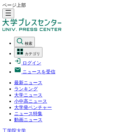
ページ上部
density_medium
検索
カテゴリ
ログイン
ニュースを受信
最新ニュース
ランキング
大学ニュース
小中高ニュース
大学発ベンチャー
ニュース特集
動画ニュース
工学院大学