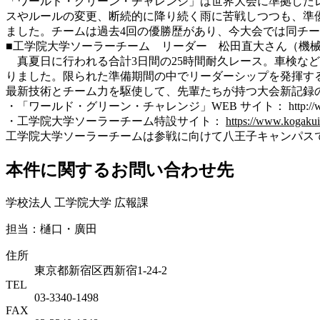
「ワールド・グリーン・チャレンジ」は世界大会に準拠したレ
スやルールの変更、断続的に降り続く雨に苦戦しつつも、準
ました。チームは過去4回の優勝歴があり、今大会では同チー
■工学院大学ソーラーチーム リーダー 松田直大さん（機械
真夏日に行われる合計3日間の25時間耐久レース。車検など
りました。限られた準備期間の中でリーダーシップを発揮す
最新技術とチーム力を駆使して、先輩たちが持つ大会新記録
・「ワールド・グリーン・チャレンジ」WEB サイト： http://www.w
・工学院大学ソーラーチーム特設サイト：
https://www.kogakuin
工学院大学ソーラーチームは参戦に向けて八王子キャンパス
本件に関するお問い合わせ先
学校法人 工学院大学 広報課
担当：樋口・廣田
住所
東京都新宿区西新宿1-24-2
TEL
03-3340-1498
FAX