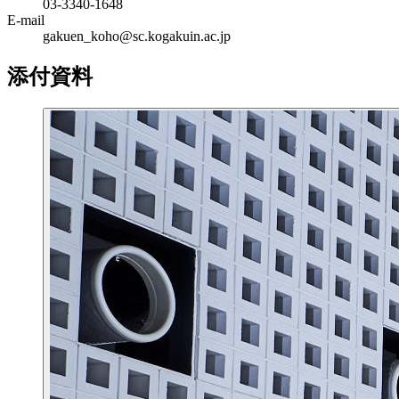
03-3340-1648
E-mail
gakuen_koho@sc.kogakuin.ac.jp
添付資料