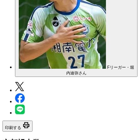
Fリーガー・堀
内迪弥さん
print
印刷する