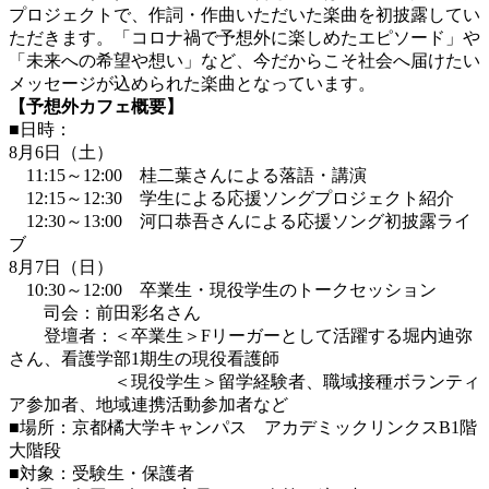
プロジェクトで、作詞・作曲いただいた楽曲を初披露してい
ただきます。「コロナ禍で予想外に楽しめたエピソード」や
「未来への希望や想い」など、今だからこそ社会へ届けたい
メッセージが込められた楽曲となっています。
【予想外カフェ概要】
■日時：
8月6日（土）
11:15～12:00 桂二葉さんによる落語・講演
12:15～12:30 学生による応援ソングプロジェクト紹介
12:30～13:00 河口恭吾さんによる応援ソング初披露ライ
ブ
8月7日（日）
10:30～12:00 卒業生・現役学生のトークセッション
司会：前田彩名さん
登壇者：＜卒業生＞Fリーガーとして活躍する堀内迪弥
さん、看護学部1期生の現役看護師
＜現役学生＞留学経験者、職域接種ボランティ
ア参加者、地域連携活動参加者など
■場所：京都橘大学キャンパス アカデミックリンクスB1階
大階段
■対象：受験生・保護者