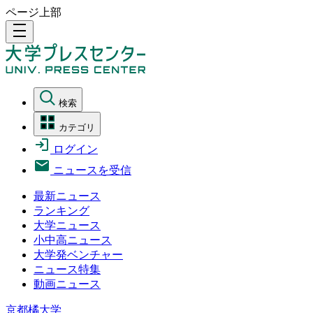
ページ上部
density_medium
検索
カテゴリ
ログイン
ニュースを受信
最新ニュース
ランキング
大学ニュース
小中高ニュース
大学発ベンチャー
ニュース特集
動画ニュース
京都橘大学