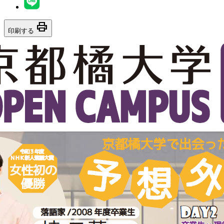
print
印刷する