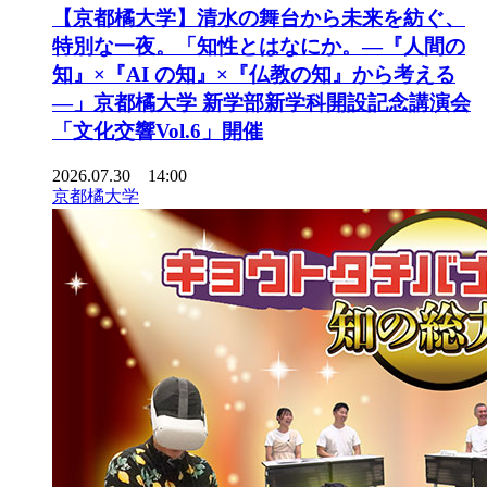
【京都橘大学】清水の舞台から未来を紡ぐ、
特別な一夜。「知性とはなにか。―『人間の
知』×『AI の知』×『仏教の知』から考える
―」京都橘大学 新学部新学科開設記念講演会
「文化交響Vol.6」開催
2026.07.30 14:00
京都橘大学