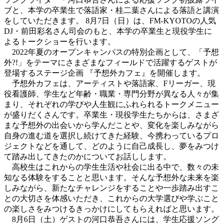
ブと、本学の卒業生で落語家・桂二葉さんによる落語と講演
をしていただきます。 8月7日（日）は、FM-KYOTOの人気
DJ・前田彩名さん司会のもと、本学の卒業生と現役学生に
よるトークショーを行います。
2022年夏のオープンキャンパスの特別企画として、「予想
外?!」をテーマにさまざまなフィールドで活躍するゲストが
登場するステージ企画 『予想外カフェ』を開催します。
予想外カフェは、アーティストや落語家、Fリーガー、現
役看護師、学生など年齢・職業・専門分野が異なる人々が集
まり、それぞれの学びや人生観にふれられるトークメニュー
が盛りだくさんです。卒業生・現役学生たちからは、さまざ
まな予想外の出会いから学んだことや、変化を楽しみながら
自身の進む道を選択し続けてきた経験、今携わっているプロ
ジェクトなどを通して、どのように自己成長し、夢をみつけ
て踏み出してきたのかについてお話しします。
高校生はこれからの学生生活や社会に出る中で、数々の未
知なる体験をすることと思います。そんな予想外な未来を楽
しみながら、新たなチャレンジをすることや一歩踏み出すこ
との大切さを体感いただき、これからの大学選びや学ぶこと
の楽しさをみつけるきっかけにしてもらえればと思います。
8月6日（土）ゲストの河口恭吾さんには、学生応援ソング