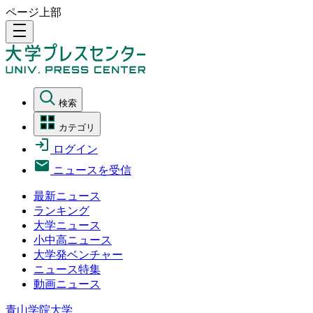
ページ上部
density_medium
検索
カテゴリ
ログイン
ニュースを受信
最新ニュース
ランキング
大学ニュース
小中高ニュース
大学発ベンチャー
ニュース特集
動画ニュース
青山学院大学