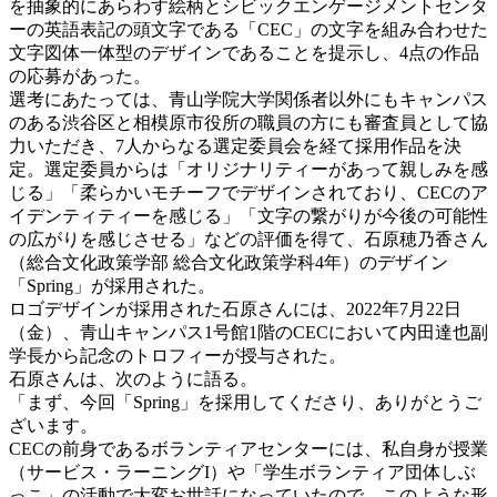
を抽象的にあらわす絵柄とシビックエンゲージメントセンタ
ーの英語表記の頭文字である「CEC」の文字を組み合わせた
文字図体一体型のデザインであることを提示し、4点の作品
の応募があった。
選考にあたっては、青山学院大学関係者以外にもキャンパス
のある渋谷区と相模原市役所の職員の方にも審査員として協
力いただき、7人からなる選定委員会を経て採用作品を決
定。選定委員からは「オリジナリティーがあって親しみを感
じる」「柔らかいモチーフでデザインされており、CECのア
イデンティティーを感じる」「文字の繋がりが今後の可能性
の広がりを感じさせる」などの評価を得て、石原穂乃香さん
（総合文化政策学部 総合文化政策学科4年）のデザイン
「Spring」が採用された。
ロゴデザインが採用された石原さんには、2022年7月22日
（金）、青山キャンパス1号館1階のCECにおいて内田達也副
学長から記念のトロフィーが授与された。
石原さんは、次のように語る。
「まず、今回「Spring」を採用してくださり、ありがとうご
ざいます。
CECの前身であるボランティアセンターには、私自身が授業
（サービス・ラーニングI）や「学生ボランティア団体しぶ
っこ」の活動で大変お世話になっていたので、このような形