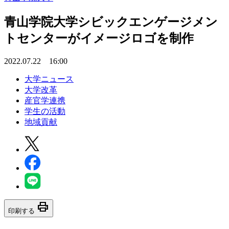
青山学院大学シビックエンゲージメン
トセンターがイメージロゴを制作
2022.07.22 16:00
大学ニュース
大学改革
産官学連携
学生の活動
地域貢献
print
印刷する