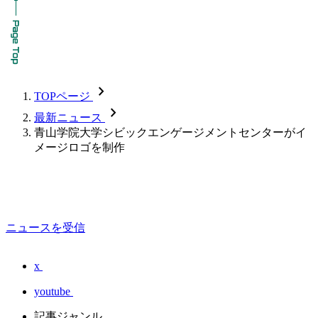
chevron_forward
TOPページ
chevron_forward
最新ニュース
青山学院大学シビックエンゲージメントセンターがイ
メージロゴを制作
ニュースを受信
x
youtube
記事ジャンル