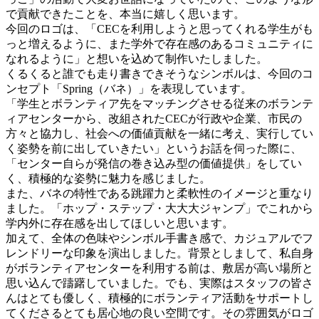
で貢献できたことを、本当に嬉しく思います。
今回のロゴは、「CECを利用しようと思ってくれる学生がも
っと増えるように、また学外で存在感のあるコミュニティに
なれるように」と想いを込めて制作いたしました。
くるくると誰でも走り書きできそうなシンボルは、今回のコ
ンセプト「Spring（バネ）」を表現しています。
「学生とボランティア先をマッチングさせる従来のボランテ
ィアセンターから、改組されたCECが行政や企業、市民の
方々と協力し、社会への価値貢献を一緒に考え、実行してい
く姿勢を前に出していきたい」というお話を伺った際に、
「センター自らが発信の巻き込み型の価値提供」をしてい
く、積極的な姿勢に魅力を感じました。
また、バネの特性である跳躍力と柔軟性のイメージと重なり
ました。「ホップ・ステップ・大大大ジャンプ」でこれから
学内外に存在感を出してほしいと思います。
加えて、全体の色味やシンボル手書き感で、カジュアルでフ
レンドリーな印象を演出しました。背景としまして、私自身
がボランティアセンターを利用する前は、敷居が高い場所と
思い込んで躊躇していました。でも、実際はスタッフの皆さ
んはとても優しく、積極的にボランティア活動をサポートし
てくださるとても居心地の良い空間です。その雰囲気がロゴ