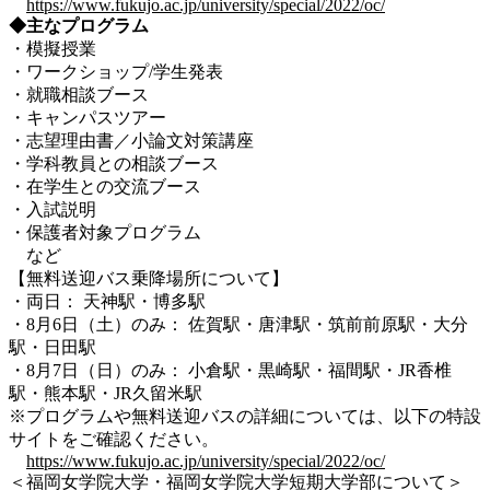
https://www.fukujo.ac.jp/university/special/2022/oc/
◆主なプログラム
・模擬授業
・ワークショップ/学生発表
・就職相談ブース
・キャンパスツアー
・志望理由書／小論文対策講座
・学科教員との相談ブース
・在学生との交流ブース
・入試説明
・保護者対象プログラム
など
【無料送迎バス乗降場所について】
・両日： 天神駅・博多駅
・8月6日（土）のみ： 佐賀駅・唐津駅・筑前前原駅・大分
駅・日田駅
・8月7日（日）のみ： 小倉駅・黒崎駅・福間駅・JR香椎
駅・熊本駅・JR久留米駅
※プログラムや無料送迎バスの詳細については、以下の特設
サイトをご確認ください。
https://www.fukujo.ac.jp/university/special/2022/oc/
＜福岡女学院大学・福岡女学院大学短期大学部について＞