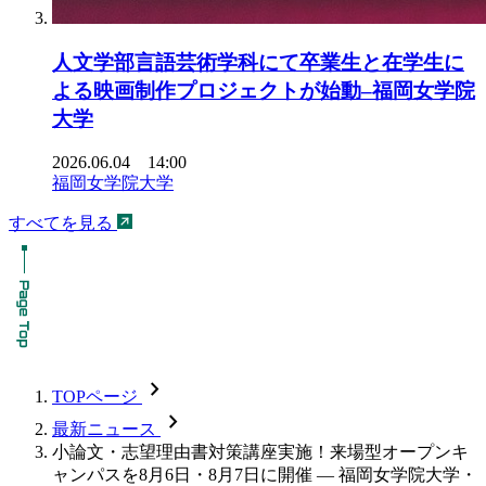
人文学部言語芸術学科にて卒業生と在学生に
よる映画制作プロジェクトが始動–福岡女学院
大学
2026.06.04 14:00
福岡女学院大学
すべてを見る
chevron_forward
TOPページ
chevron_forward
最新ニュース
小論文・志望理由書対策講座実施！来場型オープンキ
ャンパスを8月6日・8月7日に開催 — 福岡女学院大学・