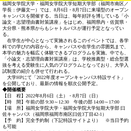
福岡女学院大学・福岡女学院大学短期大学部（福岡市南区／
学長：伊藤文一）では、8月6日・8月7日に来場型のオープン
キャンパスを開催する。当日は、毎年好評を博している「小
論文・志望理由書対策講座」をはじめ、福岡県内・佐賀県・
大分県・熊本県からもシャトルバスが運行予定となってい
る。
在学生が中心となって実施されるこのイベントでは、各学
科での学びの内容から、キャンパスや在学生の雰囲気まで、
本学の魅力を幅広く体験できるプログラムを実施。中でも、
「小論文・志望理由書対策講座」は、学校推薦型・総合型選
抜を考える受験生に人気のプログラムとなっており、大学入
試制度の紹介も併せて行われる。
大学HPにて「2022年度オープンキャンパス特設サイト」
を公開しており、最新の情報を順次公開予定。
◆開催概要
【日 程】2022年8月6日（土）・8月7日（日）
【時 間】午前の部 9:30～12:30 午後の部 14:00～17:00
【場 所】福岡女学院大学・福岡女学院大学短期大学部 曰
佐キャンパス（福岡県福岡市南区曰佐3丁目42-1）
【予 約】完全予約制（下記特設サイトより） ※当日予約
も可能