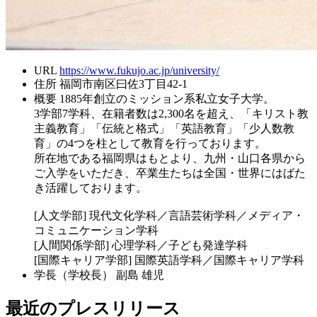
URL
https://www.fukujo.ac.jp/university/
住所
福岡市南区曰佐3丁目42-1
概要
1885年創立のミッション系私立女子大学。
3学部7学科、在籍者数は2,300名を超え、「キリスト教
主義教育」「伝統と格式」「英語教育」「少人数教
育」の4つを柱として教育を行っております。
所在地である福岡県はもとより、九州・山口各県から
ご入学をいただき、卒業生たちは全国・世界にはばた
き活躍しております。
[人文学部] 現代文化学科／言語芸術学科／メディア・
コミュニケーション学科
[人間関係学部] 心理学科／子ども発達学科
[国際キャリア学部] 国際英語学科／国際キャリア学科
学長（学校長）
副島 雄児
最近のプレスリリース