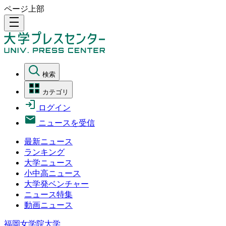
ページ上部
density_medium
検索
カテゴリ
ログイン
ニュースを受信
最新ニュース
ランキング
大学ニュース
小中高ニュース
大学発ベンチャー
ニュース特集
動画ニュース
福岡女学院大学