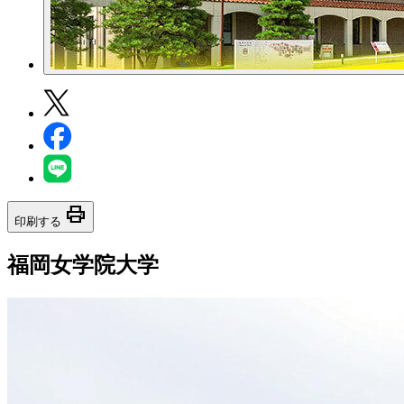
print
印刷する
福岡女学院大学