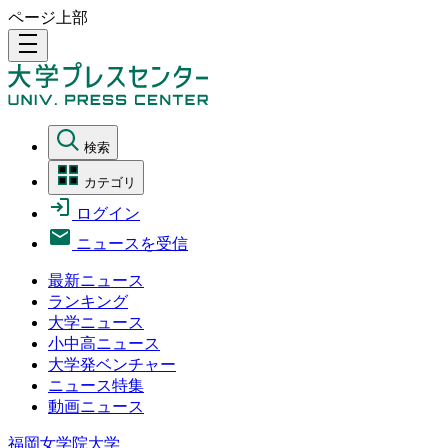
ページ上部
density_medium
検索
カテゴリ
ログイン
ニュースを受信
最新ニュース
ランキング
大学ニュース
小中高ニュース
大学発ベンチャー
ニュース特集
動画ニュース
福岡女学院大学