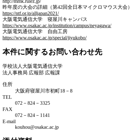
http://mmk.rulez.jp/
昨年度の大会の詳細（第42回全日本マイクロマウス大会）
https://ntf.or.jp/alljapan2021/
大阪電気通信大学 寝屋川キャンパス
https://www.osakac.ac.jp/institution/campus/neyagawa/
大阪電気通信大学 自由工房
https://www.osakac.ac.jp/special/jiyukobo/
本件に関するお問い合わせ先
学校法人大阪電気通信大学
法人事務局 広報部 広報課
住所
大阪府寝屋川市初町18－8
TEL
072－824－3325
FAX
072－824－1141
E-mail
kouhou@osakac.ac.jp