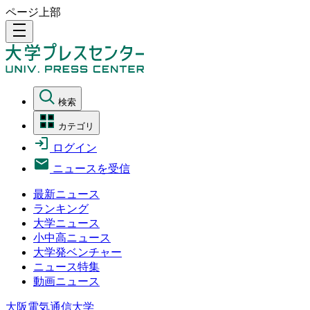
ページ上部
density_medium
検索
カテゴリ
ログイン
ニュースを受信
最新ニュース
ランキング
大学ニュース
小中高ニュース
大学発ベンチャー
ニュース特集
動画ニュース
大阪電気通信大学