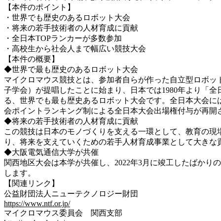
【本件のポイント】
・世界でも歴史のあるロボット大会
・将来の若手技術者の人材育成に貢献
・全日本TOPランカーが多数参加
・高校生から社会人まで幅広い競技大会
【本件の概要】
◆世界で最も歴史のあるロボット大会
マイクロマウス競技とは、参加者自らが作った自立型ロボット
子学会）が提唱したことに始まり、日本では1980年より「
る、世界でも最も歴史あるロボット大会です。全日本大会に
会ポイントランキング制による全日本大会出場権付与が再開
◆将来の若手技術者の人材育成に貢献
この競技は日本のモノづくりを支える一環として、教育の現
り、将来を支えていくための若手人材育成事業として大きな
◆大阪電気通信大学が共催
関西地区大会は本学が共催し、2022年3月に竣工したばか
します。
【関連リンク】
公益財団法人ニューテクノロジー財団
https://www.ntf.or.jp/
マイクロマウス委員会 関西支部