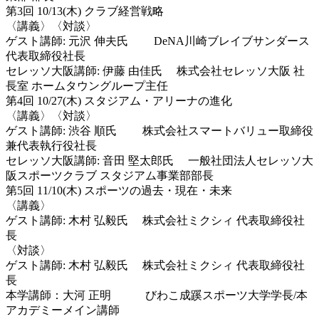
第3回 10/13(木) クラブ経営戦略
〈講義〉〈対談〉
ゲスト講師: 元沢 伸夫氏 DeNA川崎ブレイブサンダース
代表取締役社長
セレッソ大阪講師: 伊藤 由佳氏 株式会社セレッソ大阪 社
長室 ホームタウングループ主任
第4回 10/27(木) スタジアム・アリーナの進化
〈講義〉〈対談〉
ゲスト講師: 渋谷 順氏 株式会社スマートバリュー取締役
兼代表執行役社長
セレッソ大阪講師: 音田 堅太郎氏 一般社団法人セレッソ大
阪スポーツクラブ スタジアム事業部部長
第5回 11/10(木) スポーツの過去・現在・未来
〈講義〉
ゲスト講師: 木村 弘毅氏 株式会社ミクシィ 代表取締役社
長
〈対談〉
ゲスト講師: 木村 弘毅氏 株式会社ミクシィ 代表取締役社
長
本学講師：大河 正明 びわこ成蹊スポーツ大学学長/本
アカデミーメイン講師