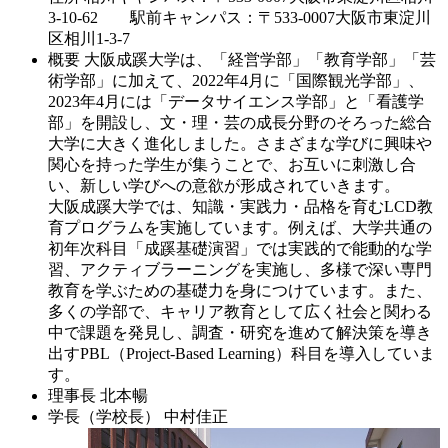
3-10-62 駅前キャンパス：〒533-0007大阪市東淀川
区相川1-3-7
概要
大阪成蹊大学は、「経営学部」「教育学部」「芸
術学部」に加えて、2022年4月に「国際観光学部」、
2023年4月には「データサイエンス学部」と「看護学
部」を開設し、文・理・芸の成長分野のそろった総合
大学に大きく進化しました。さまざまな学びに興味や
関心を持った学生が集うことで、お互いに刺激し合
い、新しい学びへの意欲が形成されていきます。
大阪成蹊大学では、知識・実践力・品格を育むLCD教
育プログラムを実施しています。例えば、大学共通の
初年次科目「成蹊基礎演習」では実践的で能動的な学
習、アクティブラーニングを実施し、多様で深い専門
教育を学ぶための基礎力を身につけています。また、
多くの学部で、キャリア教育として広く社会と関わる
中で課題を発見し、調査・研究を進めて解決策を導き
出すPBL（Project-Based Learning）科目を導入していま
す。
理事長
北本暢
学長（学校長）
中村佳正