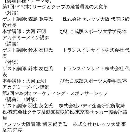
【講座日程・テーマ等】
第1回 9/15(木) リーグとクラブの経営環境の大変革
〈対談〉
ゲスト講師: 森島 寛晃氏 株式会社セレッソ大阪 代表取締
役社長
本学講師：大河 正明 びわこ成蹊スポーツ大学学長/本
アカデミーメイン講師
〈講義〉
ゲスト講師: 鈴木 友也氏 トランスインサイト株式会社 代
表
〈対談〉
ゲスト講師: 鈴木 友也氏 トランスインサイト株式会社 代
表
本学講師：大河 正明 びわこ成蹊スポーツ大学学長/本
アカデミーメイン講師
第2回 9/29(木) マーケティング・スポンサーシップ
〈講義〉〈対談〉
ゲスト講師: 羽生 英之氏 株式会社バディ企画研究所取締
役/株式会社クラブ活動支援取締役/東京都サッカー協会評議
員
セレッソ大阪講師: 猪原 尚登氏 株式会社セレッソ大阪 事
業部 部長