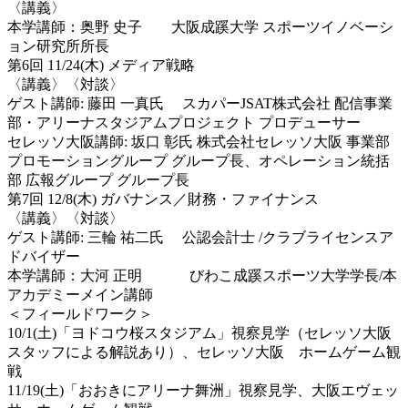
〈講義〉
本学講師：奥野 史子 大阪成蹊大学 スポーツイノベーシ
ョン研究所所長
第6回 11/24(木) メディア戦略
〈講義〉〈対談〉
ゲスト講師: 藤田 一真氏 スカパーJSAT株式会社 配信事業
部・アリーナスタジアムプロジェクト プロデューサー
セレッソ大阪講師: 坂口 彰氏 株式会社セレッソ大阪 事業部
プロモーショングループ グループ長、オペレーション統括
部 広報グループ グループ長
第7回 12/8(木) ガバナンス／財務・ファイナンス
〈講義〉〈対談〉
ゲスト講師: 三輪 祐二氏 公認会計士 /クラブライセンスア
ドバイザー
本学講師：大河 正明 びわこ成蹊スポーツ大学学長/本
アカデミーメイン講師
＜フィールドワーク＞
10/1(土)「ヨドコウ桜スタジアム」視察見学（セレッソ大阪
スタッフによる解説あり）、セレッソ大阪 ホームゲーム観
戦
11/19(土)「おおきにアリーナ舞洲」視察見学、大阪エヴェッ