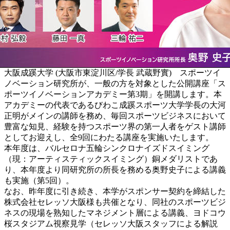
大阪成蹊大学 (大阪市東淀川区/学長 武蔵野實) スポーツイ
ノベーション研究所が、一般の方を対象とした公開講座「ス
ポーツイノベーションアカデミー第3期」を開講します。本
アカデミーの代表であるびわこ成蹊スポーツ大学学長の大河
正明がメインの講師を務め、毎回スポーツビジネスにおいて
豊富な知見、経験を持つスポーツ界の第一人者をゲスト講師
としてお迎えし、全9回にわたる講座を実施いたします。
本年度は、バルセロナ五輪シンクロナイズドスイミング
（現：アーティスティックスイミング）銅メダリストであ
り、本年度より同研究所の所長を務める奥野史子による講義
も実施（第5回）。
なお、昨年度に引き続き、本学がスポンサー契約を締結した
株式会社セレッソ大阪様も共催となり、同社のスポーツビジ
ネスの現場を熟知したマネジメント層による講義、ヨドコウ
桜スタジアム視察見学（セレッソ大阪スタッフによる解説