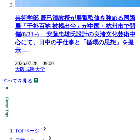
芸術学部 辰巳清教授が展覧監修を務める国際
展「千补百衲 被褐出尘」が中国・杭州市で開
催(8/21~)― 安藤忠雄氏設計の良渚文化芸術中
心にて、日中の手仕事と「循環の思想」を提
示 ―
2026.07.28 09:00
大阪成蹊大学
すべてを見る
chevron_forward
TOPページ
chevron_forward