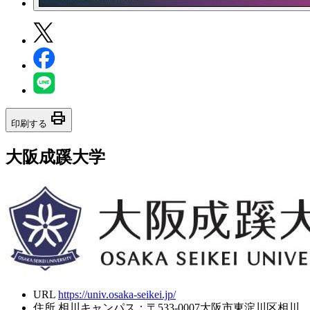
print
印刷する
大阪成蹊大学
URL
https://univ.osaka-seikei.jp/
住所
相川キャンパス：〒533-0007大阪市東淀川区相川