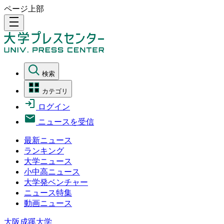
ページ上部
density_medium
検索
カテゴリ
ログイン
ニュースを受信
最新ニュース
ランキング
大学ニュース
小中高ニュース
大学発ベンチャー
ニュース特集
動画ニュース
大阪成蹊大学