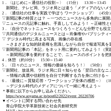
1．〈はじめに～通信社の役割～〉 （15分） 13:30～13:45
新聞社、テレビ局、ラジオ局とは違う「メディアのないメデ
2．〈通信社の仕事を実践で学ぼう ワークショップ〉 （45分） 13
▽新聞記事の特質とは？ ～一つのニュースから多角的に展開
▽ニュースの元記事に触れ、手直ししてみよう！ ～正確性
3．〈自分でネットニュースをつくろう～どんな分野でも役立つスキル
▽共同通信のデジタルニュースとは～肖像権やパブリシティ
▽ デジタル時代に高まる写真、画像の存在感
～さまざまな知的財産権を意識しながら自分で報道写真を
▽新聞用記事の「本記」をネット用に要約してみよう！（実
～新聞用記事を要約することで、ニュースのポイントを把
4．休憩 （約10分） 15:30～15:40
5．〈日々のニュース、情報の価値を知ろう！〉 （50分） 15:40
▽新聞社、放送局、ラジオ局に日々知らせる「翌日の主なニ
～情報の真贋や信頼性を自分で判断する力を身に付ける～
6．〈最後に～質疑応答・ワークショップ全体の感想～〉 （10分）1
～デジタル時代のメディアについて一緒に考えよう～
＊事前に以下からお申し込みください。
https://www.aoyama.ac.jp/post02/2022/event_20220706
▼イベントに関する問い合わせ先
青山学院大学革新技術と社会共創研究所
MAIL: itst.aoyamagakuinu@gmail.com