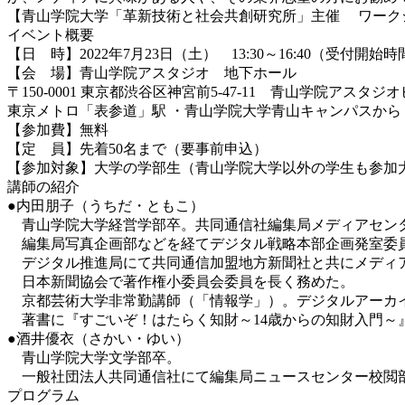
【青山学院大学「革新技術と社会共創研究所」主催 ワーク
イベント概要
【日 時】2022年7月23日（土） 13:30～16:40（受付開始時間
【会 場】青山学院アスタジオ 地下ホール
〒150-0001 東京都渋谷区神宮前5-47-11 青山学院アスタジ
東京メトロ「表参道」駅 ・青山学院大学青山キャンパスから 
【参加費】無料
【定 員】先着50名まで（要事前申込）
【参加対象】大学の学部生（青山学院大学以外の学生も参加
講師の紹介
●内田朋子（うちだ・ともこ）
青山学院大学経営学部卒。共同通信社編集局メディアセン
編集局写真企画部などを経てデジタル戦略本部企画発室委
デジタル推進局にて共同通信加盟地方新聞社と共にメディア
日本新聞協会で著作権小委員会委員を長く務めた。
京都芸術大学非常勤講師（「情報学」）。デジタルアーカ
著書に『すごいぞ！はたらく知財～14歳からの知財入門～
●酒井優衣（さかい・ゆい）
青山学院大学文学部卒。
一般社団法人共同通信社にて編集局ニュースセンター校閲
プログラム