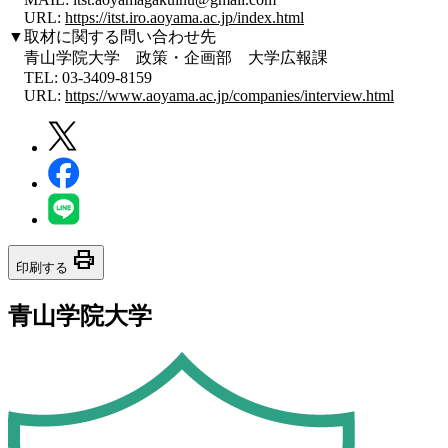
URL:
https://itst.iro.aoyama.ac.jp/index.html
▼取材に関する問い合わせ先
青山学院大学 政策・企画部 大学広報課
TEL: 03-3409-8159
URL:
https://www.aoyama.ac.jp/companies/interview.html
print
印刷する
青山学院大学