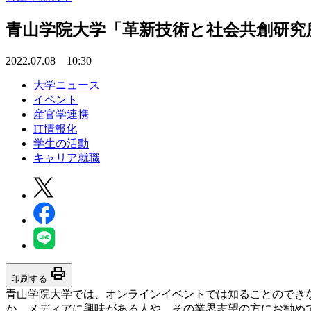
青山学院大学「革新技術と社会共創研究
2022.07.08 10:30
大学ニュース
イベント
産官学連携
IT情報化
学生の活動
キャリア就職
print
印刷する
青山学院大学では、オンラインイベントでは知ることのでき
か、メディアに興味がある人や、その業界志望の方にお勧め