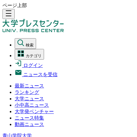
ページ上部
density_medium
検索
カテゴリ
ログイン
ニュースを受信
最新ニュース
ランキング
大学ニュース
小中高ニュース
大学発ベンチャー
ニュース特集
動画ニュース
青山学院大学