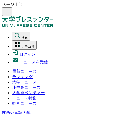
ページ上部
density_medium
検索
カテゴリ
ログイン
ニュースを受信
最新ニュース
ランキング
大学ニュース
小中高ニュース
大学発ベンチャー
ニュース特集
動画ニュース
関西外国語大学