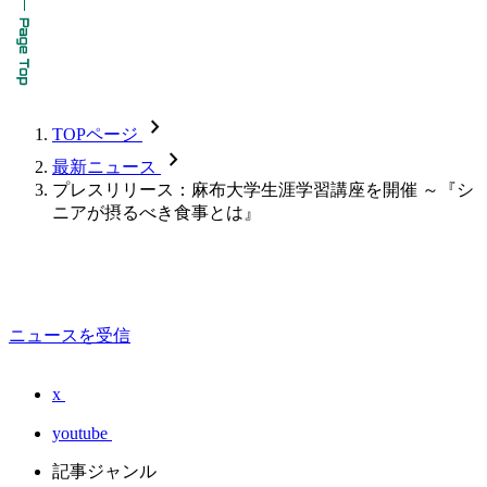
chevron_forward
TOPページ
chevron_forward
最新ニュース
プレスリリース：麻布大学生涯学習講座を開催 ～『シ
ニアが摂るべき食事とは』
ニュースを受信
x
youtube
記事ジャンル