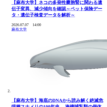
【麻布大学】ネコの多発性嚢胞腎に関わる遺
伝子変異、減少傾向を確認～ペット保険デー
タ・遺伝子検査データを解析～
2026.07.07 14:00
麻布大学
【麻布大学】海底のDNAから読み解く絶滅危
惧種スナメリの100年史 ―海棲哺乳類の個体