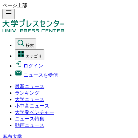
ページ上部
density_medium
検索
カテゴリ
ログイン
ニュースを受信
最新ニュース
ランキング
大学ニュース
小中高ニュース
大学発ベンチャー
ニュース特集
動画ニュース
麻布大学