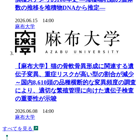
数の推移を堆積物DNAから推定―
2026.06.15 14:00
麻布大学
【麻布大学】猫の骨軟骨異形成に関連する遺
伝子変異、重症リスクが高い型の割合が減少
～国内8,610頭の品種横断的な変異頻度の調査
により、適切な繁殖管理に向けた遺伝子検査
の重要性が示唆
2026.06.08 14:00
麻布大学
すべてを見る