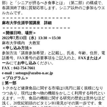
部）と「シニアが摂るべき食事とは」（第二部）の構成で、
各講演終了後に質疑応答します。シニア以外のご参加もウエ
ルカムです。
＝＝＝＝＝＝＝＝＝＝＝＝＝＝＝＝＝＝
麻布大学生涯学習講座 詳細
＝＝＝＝＝＝＝＝＝＝＝＝＝＝＝＝＝＝
＜開催日時、場所＞
2022年7月13日（水）13:30 ～15:30
麻布大学構内 大教室
＜申し込み方法＞
参加方法「講座参加希望」と記載し、氏名、年齢、住所、電
話番号、FAX番号の必要事項をご記入の上、
FAXまたはメ
ール
にて
お申し込み
ください。
FAX：042-754-7661
e-mail：sotsugo@azabu-u.ac.jp
＜プログラム＞
|| 第一部
トクホなど健康食品に関する市場は1兆円に届く規模になり
つつあり、現代は食べ物の機能をかしこく利用する時代とい
えます。一方、食品の機能に関する研究の歴史は意外なほど
浅く、20世紀初頭のビタミンB1発見がその第一歩です。食