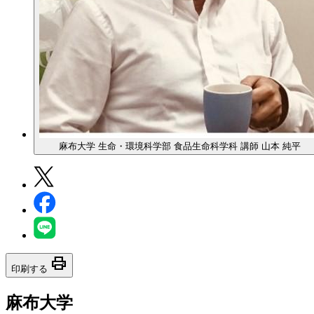
麻布大学 生命・環境科学部 食品生命科学科 講師 山本 純平
print
印刷する
麻布大学