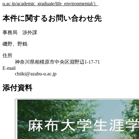
u.ac.jp/academic_graduate/life_environmental/）
本件に関するお問い合わせ先
事務局 渉外課
磯野、野鶴
住所
神奈川県相模原市中央区淵野辺1-17-71
E-mail
chiiki@azabu-u.ac.jp
添付資料