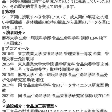
品・栄養の機能に関する研究がどのように発展していったの
か、その歴史的背景を交えて紹介します。
|| 第2部
シニア期に摂取すべき食事について、成人期(中年期)との違
いや脳機能・身体機能の維持の観点から最新のデータを基に
紹介します。
＜演者紹介＞
麻布大学 生命・環境科学部 食品生命科学科 講師 山本 純平
（※画像2）
|| プロフィール
2010年 東京農業大学 栄養科学科 管理栄養士専攻 卒業 管
理栄養士免許取得
2015年 東京農業大学大学院 農学研究科 食品栄養学専攻 修
了 博士号（食品栄養学）取得後期課程 修了
2015年 麻布大学 生命・環境科学部 食品生命科学科食品分
析化学研究室 助教 着任
2017年 同 食品生命科学科 食のデータサイエンス研究室 助
教
2021年 同 食品生命科学科 食品栄養学研究室 講師 現在に至
る
＜施設紹介：食品加工実習室＞
加工食品の製造原理やHACCP＊システムによる衛生管理を