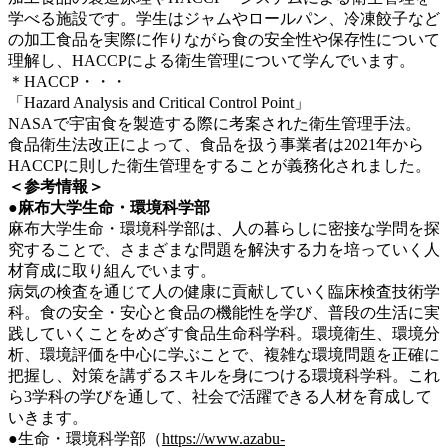
学べる施設です。学生はジャムやロールパン、冷凍餃子など
の加工食品を実際に作りながら食の安全性や保存性について
理解し、HACCPによる衛生管理について学んでいます。
＊HACCP・・・
「Hazard Analysis and Critical Control Point」
NASAで宇宙食を製造する際に考案された衛生管理手法。
食品衛生法改正によって、食品を扱う事業者は2021年から
HACCPに則した衛生管理をすることが義務化されました。
＜参考情報＞
●麻布大学生命・環境科学部
麻布大学生命・環境科学部は、人の暮らしに密接な学問を探
究することで、さまざまな問題を解決する力を培っていく人
材育成に取り組んでいます。
病気の検査を通じて人の健康に貢献していく臨床検査技術学
科。食の安全・安心と食品の機能性を学び、普段の生活に実
践していくことをめざす食品生命科学科。環境衛生、環境分
析、環境評価を中心に学ぶことで、複雑な環境問題を正確に
把握し、対策を講ずるスキルを身につける環境科学科。これ
ら3学科の学びを通して、社会で活躍できる人材を育成して
いきます。
●生命・環境科学部（
https://www.azabu-