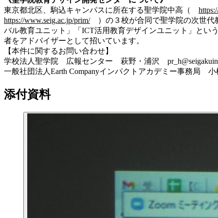
東京都北区、駒込キャンパスに所在する聖学院中高（
https:
https://www.seig.ac.jp/prim/
）の３校が合同で聖学院の次世代教
バル教育ユニット」「ICT活用教育デザインユニット」と
者をアドバイザーとして招いています。
【本件に関するお問い合わせ】
学校法人聖学院 広報センター 萩野・浦沢 pr_h@seigakuin-univ
一般社団法人Earth Companyインパクトアカデミー事務局 小松 acad
添付資料