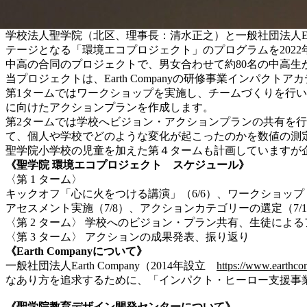
学校法人聖学院（北区、理事長：清水正之）と一般社団法人Ear
テージとなる「環境エコプロジェクト」のプログラムを202
中高の合同のプロジェクトで、男女合わせて約80名の中高生
当プロジェクトは、Earth Companyの研修事業インパ
第1タームではワークショップを実施し、チームづくりを行
に向けたアクションプランを作成します。
第2タームでは学校へビジョン・アクションプランの共有を
て、個人や学校でどのような変化が起こったのかを数値の測
聖学院小学校の児童を加えた第４タームも計画していますが
《聖学院 環境エコプロジェクト スケジュール》
〈第 1 ターム〉
キックオフ「心に火をつける講演」（6/6）、ワークショップ
アセスメント実施（7/8）、アクションカテゴリーの選定（7
〈第 2 ターム〉 学校へのビジョン・プラン共有、生徒によ
〈第 3 ターム〉 アクションの成果発表、振り返り
《Earth Companyについて》
一般社団法人Earth Company（2014年設立
https://www.earthcom
なあり方を追求するために、「インパクト・ヒーロー支援事
《聖学院教育デザイン開発センターについて》