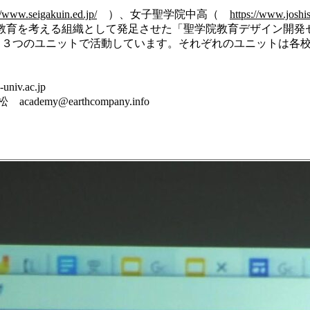
//www.seigakuin.ed.jp/
）、女子聖学院中高（
https://www.joshis
育を考える組織として発足させた「聖学院教育デザイン開発セン
いう３つのユニットで活動しています。それぞれのユニットは各
.ac.jp
emy@earthcompany.info