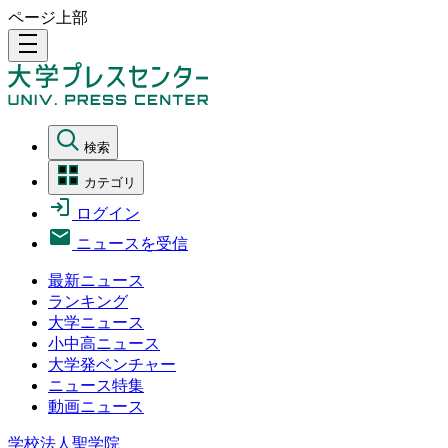
ページ上部
density_medium
検索
カテゴリ
ログイン
ニュースを受信
最新ニュース
ランキング
大学ニュース
小中高ニュース
大学発ベンチャー
ニュース特集
動画ニュース
学校法人聖学院