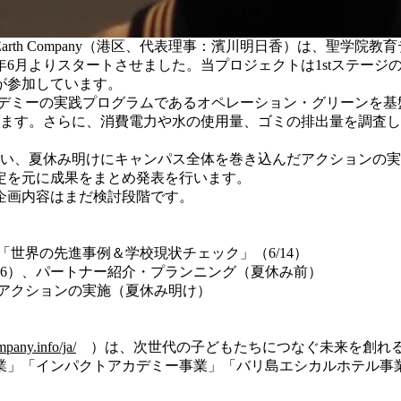
th Company（港区、代表理事：濱川明日香）は、聖学院教育
2年6月よりスタートさせました。当プロジェクトは1stステー
が参加しています。
クトアカデミーの実践プログラムであるオペレーション・グリーンを
います。さらに、消費電力や水の使用量、ゴミの排出量を調査
行い、夏休み明けにキャンパス全体を巻き込んだアクションの
定を元に成果をまとめ発表を行います。
企画内容はまだ検討段階です。
「世界の先進事例＆学校現状チェック」（6/14）
/16）、パートナー紹介・プランニング（夏休み前）
るアクションの実施（夏休み明け）
pany.info/ja/
）は、次世代の子どもたちにつなぐ未来を創れる
業」「インパクトアカデミー事業」「バリ島エシカルホテル事