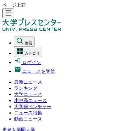
ページ上部
density_medium
検索
カテゴリ
ログイン
ニュースを受信
最新ニュース
ランキング
大学ニュース
小中高ニュース
大学発ベンチャー
ニュース特集
動画ニュース
恵泉女学園大学