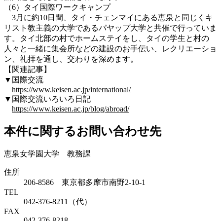
（6）タイ国際ワークキャンプ
3月に約10日間、タイ・チェンマイにある恵泉と同じくキ
リスト教主義の大学であるパヤップ大学と共催で行っていま
す。タイ北部の村でホームステイをし、タイの学生と村の
人々と一緒に集会所などの建設のお手伝い、レクリエーショ
ン、礼拝を通し、交わりを深めます。
【関連記事】
▼国際交流
https://www.keisen.ac.jp/international/
▼国際交流いろいろ日記
https://www.keisen.ac.jp/blog/abroad/
本件に関するお問い合わせ先
恵泉女学園大学 教務課
住所
206-8586 東京都多摩市南野2-10-1
TEL
042-376-8211（代）
FAX
042-376-8218