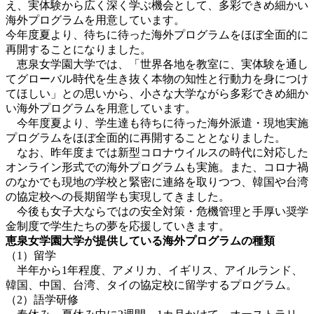
え、実体験から広く深く学ぶ機会として、多彩できめ細かい
海外プログラムを用意しています。
今年度夏より、待ちに待った海外プログラムをほぼ全面的に
再開することになりました。
恵泉女学園大学では、「世界各地を教室に、実体験を通し
てグローバル時代を生き抜く本物の知性と行動力を身につけ
てほしい」との思いから、小さな大学ながら多彩できめ細か
い海外プログラムを用意しています。
今年度夏より、学生達も待ちに待った海外派遣・現地実施
プログラムをほぼ全面的に再開することとなりました。
なお、昨年度までは新型コロナウイルスの時代に対応した
オンライン形式での海外プログラムも実施。また、コロナ禍
のなかでも現地の学校と緊密に連絡を取りつつ、韓国や台湾
の協定校への長期留学も実現してきました。
今後も女子大ならではの安全対策・危機管理と手厚い奨学
金制度で学生たちの夢を応援していきます。
恵泉女学園大学が提供している海外プログラムの種類
（1）留学
半年から1年程度、アメリカ、イギリス、アイルランド、
韓国、中国、台湾、タイの協定校に留学するプログラム。
（2）語学研修