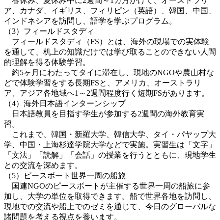
春休み、夏休み中に2週間～1カ月かけて、オーストラリ
ア、カナダ、イギリス、フィリピン（英語）、韓国、中国、
インドネシアを訪問し、語学を学ぶプログラム。
（3）フィールドスタディ
フィールドスタディ（FS）とは、海外の現場での実体験
を通して、机上の知識だけでは学び取ることのできない人間
的理解を得る体験学習。
約5ヶ月にわたってタイに滞在し、現地のNGOや農山村な
どで体験学習をする長期FSと、アメリカ、オーストラリ
ア、アジア各地域へ1～2週間程度行く短期FSがあります。
（4）海外日本語インターンシップ
日本語教員を目指す学生が参加する2週間の海外教育実
習。
これまで、韓国・新羅大学、韓信大学、タイ・パヤップ大
学、中国・上海杉達学院大学などで実施。実習生は「文字」
「文法」「読解」「会話」の授業を行うとともに、現地学生
との交流を深めます。
（5）ピースボート世界一周の船旅
国連NGOのピースボートが主催する世界一周の船旅に参
加し、大学の単位を取得できます。船で世界各地を訪問し、
現地での交流や船上でのゼミを通じて、今日のグローバルな
諸問題を考える視点を養います。