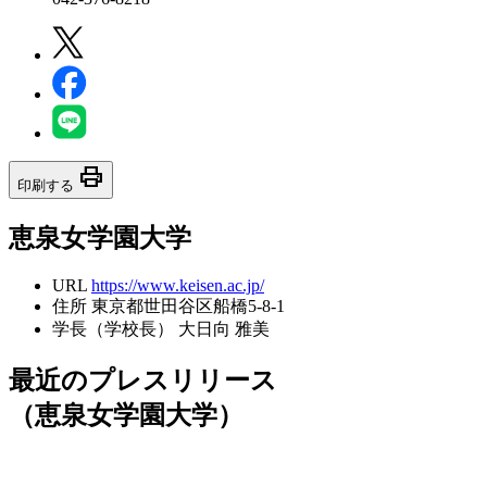
print
印刷する
恵泉女学園大学
URL
https://www.keisen.ac.jp/
住所
東京都世田谷区船橋5-8-1
学長（学校長）
大日向 雅美
最近のプレスリリース
（恵泉女学園大学）