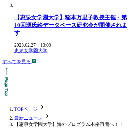
【恵泉女学園大学】稲本万里子教授主催・第
10回源氏絵データベース研究会が開催されま
す
2023.02.27 13:00
恵泉女学園大学
すべてを見る
chevron_forward
TOPページ
chevron_forward
最新ニュース
【恵泉女学園大学】海外プログラム本格再開へ！！