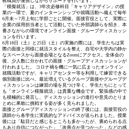
教職員が連携しながらサポートを行います。
「模擬就活」は、3年次必修科目「キャリアデザイン」の授
業の一環で、夏のインターンシップや就職活動へ備えて毎年
6月末～7月上旬に学部ごとに開催。面接官役として、実際に
企業の採用担当者として活動していた外部講師らを招き、本
番さながらの環境でオンライン面接・グループディスカッシ
ョンを行います。
6月18日（土）と25日（土）の実施の際には、学生たちは実
際の面接と同様に就活スタイルを整え、自宅や大学内の静か
なスペースから面接会場となるZoomにアクセス。全体会の
後、少人数に分かれての面接・グループディスカッションが
行われました。 コロナ禍を機に一気に広まったオンライン
就職活動ですが、キャリアセンター等を利用して練習できる
個別面接に比べ、最近増えているグループ面接やグループデ
ィスカッションは練習の場を見つけ辛く、学生たちにとって
も「オンライン模擬就活」は貴重な機会です。緊張感の中で
も積極的に発言し、ディスカッションの進行や意見のとりま
とめに果敢に挑戦する姿が多く見られました。
面接とグループディスカッションの終了後には、面接官役の
講師から各学生に実践的なアドバイスが送られました。授業
後には「駄目だと感じるところも多かったが、褒められる点
もあり自信につながった」「改善点が見つかった」などの感