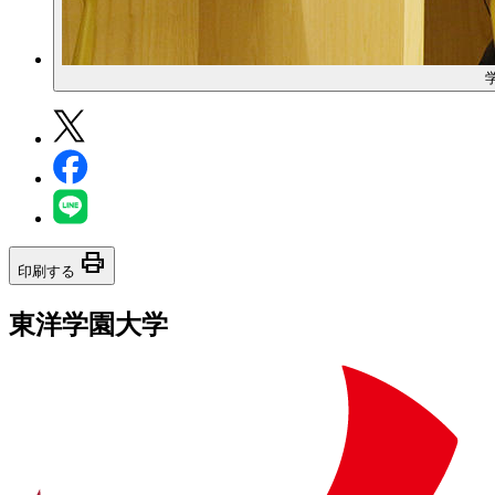
print
印刷する
東洋学園大学