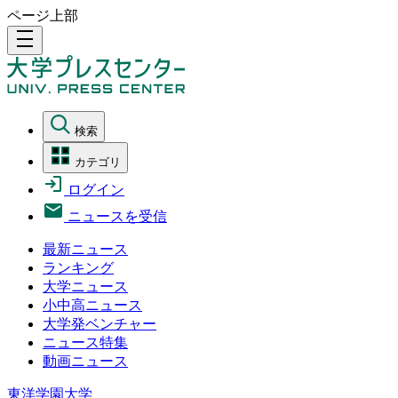
ページ上部
density_medium
検索
カテゴリ
ログイン
ニュースを受信
最新ニュース
ランキング
大学ニュース
小中高ニュース
大学発ベンチャー
ニュース特集
動画ニュース
東洋学園大学