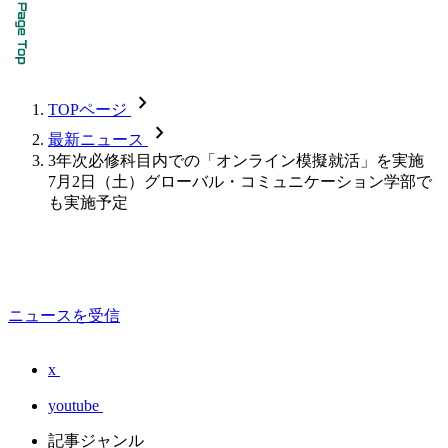
chevron_forward
TOPページ
chevron_forward
最新ニュース
3年次必修科目内での「オンライン模擬就活」を実施
7月2日（土）グローバル・コミュニケーション学部で
も実施予定
ニュースを受信
x
youtube
記事ジャンル