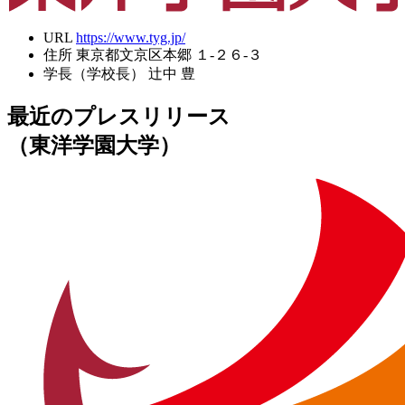
URL
https://www.tyg.jp/
住所
東京都文京区本郷 １-２６-３
学長（学校長）
辻中 豊
最近のプレスリリース
（東洋学園大学）