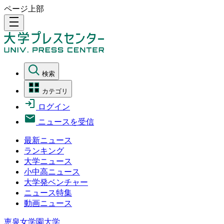
ページ上部
density_medium
検索
カテゴリ
ログイン
ニュースを受信
最新ニュース
ランキング
大学ニュース
小中高ニュース
大学発ベンチャー
ニュース特集
動画ニュース
恵泉女学園大学