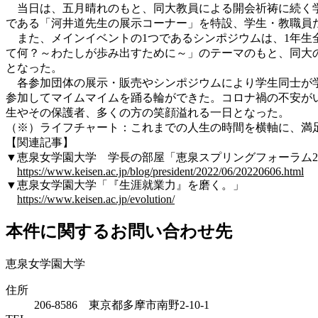
当日は、五月晴れのもと、同大教員による開会祈祷に続く学
である「河井道先生の展示コーナー」を特設、学生・教職員
また、メインイベントの1つであるシンポジウムは、1年生
て何？～わたしが歩み出すために～」のテーマのもと、同大
となった。
各参加団体の展示・販売やシンポジウムにより学生同士が学
参加してマイムマイムを踊る輪ができた。コロナ禍の不安が
生やその保護者、多くの方の笑顔溢れる一日となった。
（※）ライフチャート：これまでの人生の時間を横軸に、満
【関連記事】
▼恵泉女学園大学 学長の部屋「恵泉スプリングフォーラム20
https://www.keisen.ac.jp/blog/president/2022/06/20220606.html
▼恵泉女学園大学「『生涯就業力』を磨く。」
https://www.keisen.ac.jp/evolution/
本件に関するお問い合わせ先
恵泉女学園大学
住所
206-8586 東京都多摩市南野2-10-1