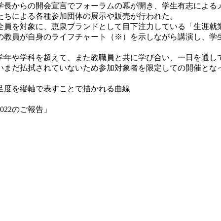
長からの開会宣言でフォーラムの幕が開き、学生有志による
たちによる各種参加団体の展示や販売が行われた。
全員を対象に、恵泉ブランドとして目下注力している「生涯就
の教員が自身のライフチャート（※）を示しながら講演し、学
年や学科を超えて、また教職員と共に学び合い、一日を通して
いまだ払拭されていないため参加対象者を限定しての開催とな
足度を縦軸で表すことで描かれる曲線
22のご報告」