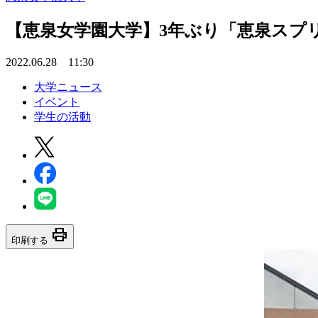
【恵泉女学園大学】3年ぶり「恵泉スプ
2022.06.28 11:30
大学ニュース
イベント
学生の活動
print
印刷する