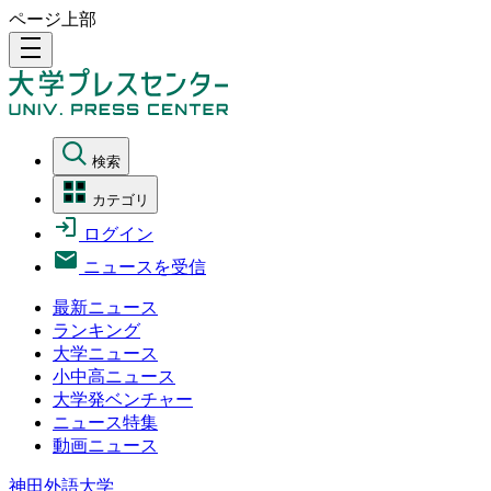
ページ上部
density_medium
検索
カテゴリ
ログイン
ニュースを受信
最新ニュース
ランキング
大学ニュース
小中高ニュース
大学発ベンチャー
ニュース特集
動画ニュース
神田外語大学