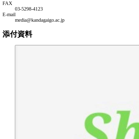
FAX
03-5298-4123
E-mail
media@kandagaigo.ac.jp
添付資料