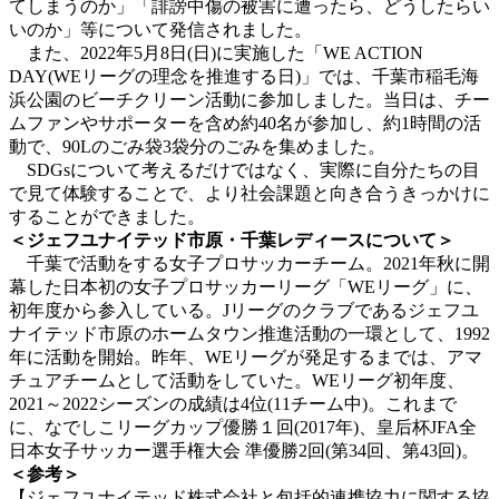
てしまうのか」「誹謗中傷の被害に遭ったら、どうしたらい
いのか」等について発信されました。
また、2022年5月8日(日)に実施した「WE ACTION
DAY(WEリーグの理念を推進する日)」では、千葉市稲毛海
浜公園のビーチクリーン活動に参加しました。当日は、チー
ムファンやサポーターを含め約40名が参加し、約1時間の活
動で、90Lのごみ袋3袋分のごみを集めました。
SDGsについて考えるだけではなく、実際に自分たちの目
で見て体験することで、より社会課題と向き合うきっかけに
することができました。
＜ジェフユナイテッド市原・千葉レディースについて＞
千葉で活動をする女子プロサッカーチーム。2021年秋に開
幕した日本初の女子プロサッカーリーグ「WEリーグ」に、
初年度から参入している。Jリーグのクラブであるジェフユ
ナイテッド市原のホームタウン推進活動の一環として、1992
年に活動を開始。昨年、WEリーグが発足するまでは、アマ
チュアチームとして活動をしていた。WEリーグ初年度、
2021～2022シーズンの成績は4位(11チーム中)。これまで
に、なでしこリーグカップ優勝１回(2017年)、皇后杯JFA全
日本女子サッカー選手権大会 準優勝2回(第34回、第43回)。
＜参考＞
【ジェフユナイテッド株式会社と包括的連携協力に関する協