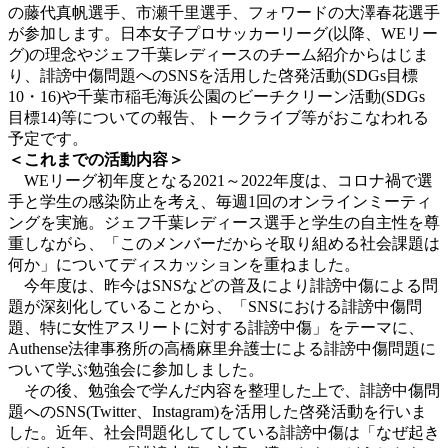
の藤代真帆選手、市瀬千里選手、フォワードの大澤春花選手
が参加します。日本女子プロサッカーリーグ(以降、WEリー
グ)の理念やジェフ千葉レディースのチーム紹介からはじま
り、誹謗中傷問題へのSNSを活用した啓発活動(SDGs目標
10・16)や千葉市稲毛海浜公園のビーチクリーン活動(SDGs
目標14)等についての報告、トークライブ等がおこなわれる
予定です。
＜これまでの活動内容＞
WEリーグ初年度となる2021～2022年度は、コロナ禍で選
手と学生の感染防止を考え、毎週1回のオンラインミーティ
ングを実施。ジェフ千葉レディース選手と学生の自主性を尊
重しながら、「このメンバーだからそ取り組める社会課題は
何か」についてディスカッションを重ねました。
今年度は、昨今はSNSなどの普及により誹謗中傷による問
題が深刻化していることから、「SNSにおける誹謗中傷問
題、特に女性アスリートに対する誹謗中傷」をテーマに、
Authense法律事務所の高橋麻里弁護士による誹謗中傷問題に
ついて学ぶ勉強会に参加しました。
その後、勉強会で学んだ内容を整理した上で、誹謗中傷問
題へのSNS(Twitter、Instagram)を活用した啓発活動を行いま
した。近年、社会問題化してしている誹謗中傷は「なぜ起き