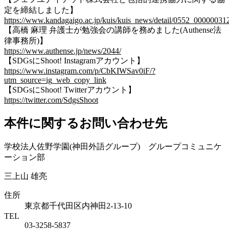
定を締結しました】
https://www.kandagaigo.ac.jp/kuis/kuis_news/detail/0552_00000031
【高橋 麻理 弁護士が勉強会の講師を務めました(Authense法
律事務所)】
https://www.authense.jp/news/2044/
【SDGsにShoot! Instagramアカウント】
https://www.instagram.com/p/CbKIWSav0iF/?
utm_source=ig_web_copy_link
【SDGsにShoot! Twitterアカウント】
https://twitter.com/SdgsShoot
本件に関するお問い合わせ先
学校法人佐野学園(神田外語グループ) グループコミュニケ
ーション部
三上山 雄亮
住所
東京都千代田区内神田2-13-10
TEL
03-3258-5837