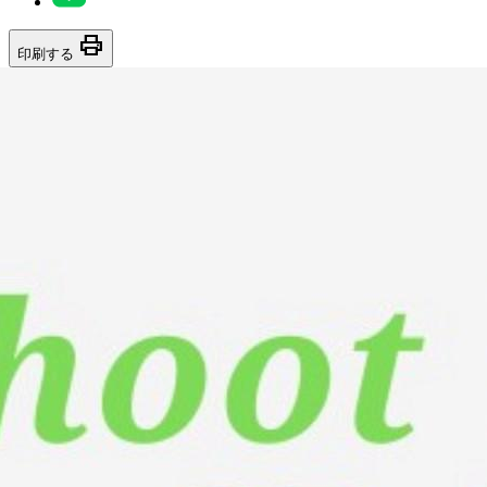
print
印刷する