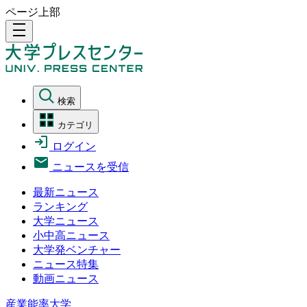
ページ上部
density_medium
検索
カテゴリ
ログイン
ニュースを受信
最新ニュース
ランキング
大学ニュース
小中高ニュース
大学発ベンチャー
ニュース特集
動画ニュース
産業能率大学