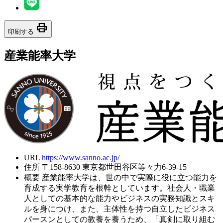
print
印刷する
産業能率大学
URL
https://www.sanno.ac.jp/
住所
〒158-8630 東京都世田谷区等々力6-39-15
概要
産業能率大学は、世の中で実際に役に立つ能力を
育成する実学教育を根幹としています。社会人・職業
人としての基本的な能力やビジネスの実務知識とスキ
ルを身につけ、また、主体性を持つ自立したビジネス
パースンとしての教養を養うため、「真剣に取り組む