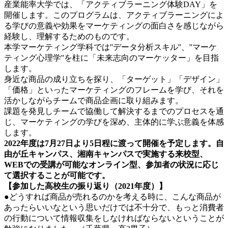
産業能率大学では、「アクティブラーニング体験DAY」を
開催します。このプログラムは、アクティブラーニングによ
る学びの意義や効果をマーケティングの面白さを感じながら
経験し、理解するためのものです。
本学マーケティング学科では''データ分析スキル''、''マーケ
ティング心理学''を柱に「未来志向のマーケッター」を目指
します。
身近な商品の成り立ちを探り、「ターゲット」「デザイン」
「価格」といったマーケティングのフレームを学び、それを
活かしながらチームで商品企画に取り組みます。
課題を発見しチームで協働して解決するまでのプロセスを通
じ、マーケティングの学びを深め、主体的に学ぶ意義を体感
します。
2022年度は7月27日より5日程に渡って開催を予定します。自
由が丘キャンパス、湘南キャンパスで実施する来校型、
WEBでの受講が可能なオンライン型、参加者の状況に応じ
て選択することが可能です。
【参加した高校生の振り返り（2021年度）】
●どうすれば商品が売れるのかを考える時に、こんな商品が
あったらいいなという思いだけでは不十分で、もっと消費者
の行動について情報収集をしなければならないということが