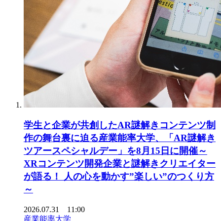
学生と企業が共創したAR謎解きコンテンツ制
作の舞台裏に迫る産業能率大学、「AR謎解き
ツアースペシャルデー」を8月15日に開催～
XRコンテンツ開発企業と謎解きクリエイター
が語る！ 人の心を動かす”楽しい”のつくり方
～
2026.07.31 11:00
産業能率大学