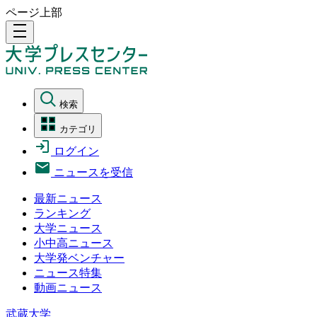
ページ上部
density_medium
検索
カテゴリ
ログイン
ニュースを受信
最新ニュース
ランキング
大学ニュース
小中高ニュース
大学発ベンチャー
ニュース特集
動画ニュース
武蔵大学