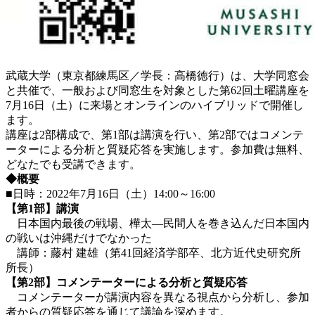
武蔵大学（東京都練馬区／学長：高橋徳行）は、大学同窓会
と共催で、一般および同窓生を対象とした第62回土曜講座を
7月16日（土）に来場とオンラインのハイブリッドで開催し
ます。
講座は2部構成で、第1部は講演を行い、第2部ではコメンテ
ーターによる分析と質疑応答を実施します。参加費は無料、
どなたでも受講できます。
◆概要
■日時：2022年7月16日（土）14:00～16:00
【第1部】講演
日本国内最後の戦場、樺太―民間人を巻き込んだ日本国内
の戦いは沖縄だけでなかった
講師：藤村 建雄（第41回経済学部卒、北方近代史研究所
所長）
【第2部】コメンテーターによる分析と質疑応答
コメンテーターが講演内容を異なる視点から分析し、参加
者からの質疑応答を通じて議論を深めます。