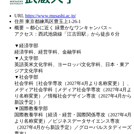
URL
https://www.musashi.ac.jp/
住所
東京都練馬区豊玉上1-26-1
概要
～都心に近く 緑豊かなワンキャンパス～
アクセス：西武池袋線「江古田駅」から徒歩６分
▼経済学部
経済学科、経営学科、金融学科
▼人文学部
英語英米文化学科、ヨーロッパ文化学科、日本・東ア
ジア文化学科
▼社会学部
社会学科［社会学専攻（2027年4月より名称変更）］、
メディア社会学科［メディア社会学専攻（2027年4月よ
り名称変更）／情報社会デザイン専攻（2027年4月から
新設予定）］
▼国際教養学部
国際教養学科［経済・経営・国際関係専攻（2027年4月
より名称変更）／ビジネスデータサイエンス専攻
（2027年4月から新設予定）／グローバルスタディーズ
専攻］