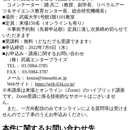
コメンテーター：踊 共二（教授、副学長、リベラルアー
ツ＆サイエンス教育センター長、総合研究機構長）
■場所：武蔵大学1号館1階1101教室
■定員：来場150名（オンラインも有り）
※事前予約制（先着申込順）定員に達し次第締め切らせて
いただきます
■受講料：無料（どなたでも受講できます）
■申込締切：2022年7月6日（水）
■お申込み・講座に関するお問い合わせ
（株）武蔵エンタープライズ
TEL： 03-5984-3785
FAX： 03-5984-3787
メール： kouza@musashi.ac.jp
Webサイト：
https://web.634.co.jp/
※本講座は来場とオンライン（Zoom）のハイブリッド講座
です。Zoom受講に係る技術的なサポートはございませ
ん。
また、一方向配信のみでオンラインによる質問等は受けま
せんのでご了承のうえお申込みください。
本件に関するお問い合わせ先