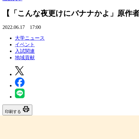
【「こんな夜更けにバナナかよ」原作者 渡
2022.06.17 17:00
大学ニュース
イベント
入試関連
地域貢献
print
印刷する