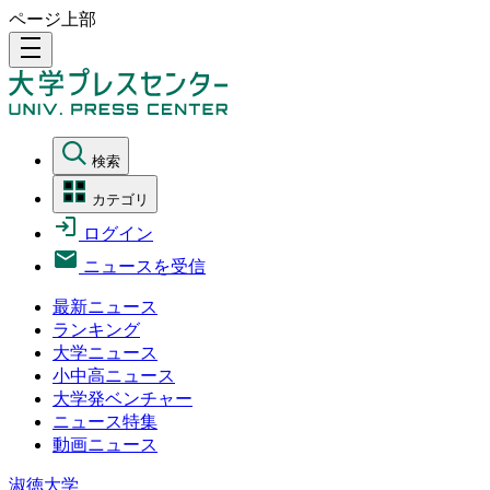
ページ上部
density_medium
検索
カテゴリ
ログイン
ニュースを受信
最新ニュース
ランキング
大学ニュース
小中高ニュース
大学発ベンチャー
ニュース特集
動画ニュース
淑徳大学