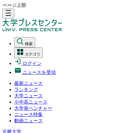
ページ上部
density_medium
検索
カテゴリ
ログイン
ニュースを受信
最新ニュース
ランキング
大学ニュース
小中高ニュース
大学発ベンチャー
ニュース特集
動画ニュース
近畿大学