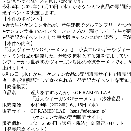
ンが食べられない人に向けた商品です。
令和4年（2022年）6月15日（水）からケンミン食品の専門
念イベントを実施します。
【本件のポイント】
●近大生とケンミン食品が、産学連携でグルテンフリーかつ
●ケンミン食品でのインターンシップの一環として、学生が
●発売記念イベントとして東大阪キャンパス内で販売し、店
【本件の内容】
「近大ヴィーガンGFラーメン」は、小麦アレルギーやヴィー
ケンミン食品が開発した、米粉を原料とする麺を使用してい
ンフリーかつ世界初のヴィーガン対応の冷凍ラーメンです。
上げました。
6月15日（水）から、ケンミン食品の専門販売サイトで販売
者自身が湯煎調理して食べられる、発売記念イベントを実施
【商品概要】
商品名 ：近大をすすらんか。×GF RAMEN LAB
「近大ヴィーガンGFラーメン」（冷凍食品）
販売開始 ：令和4年（2022年）6月15日（水）
販売サイト：GF RAMEN LAB
https://gf-ramen.jp/
（ケンミン食品の専門販売サイト）
販売価格 ：2食 2,600円（送料・税込）※ 限定50セット
【発売記念イベント】