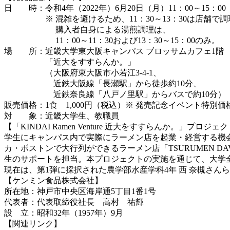
日 時：令和4年（2022年）6月20日（月）11：00～15：00
※ 混雑を避けるため、11：30～13：30は店舗で調
購入者自身による湯煎調理は、
11：00～11：30および13：30～15：00のみ。
場 所：近畿大学東大阪キャンパス ブロッサムカフェ1階
「近大をすすらんか。」
（大阪府東大阪市小若江3-4-1、
近鉄大阪線「長瀬駅」から徒歩約10分、
近鉄奈良線「八戸ノ里駅」からバスで約10分）
販売価格：1食 1,000円（税込）※ 発売記念イベント特別価
対 象：近畿大学生、教職員
【「KINDAI Ramen Venture 近大をすすらんか。」プロジェ
学生にキャンパス内で実際にラーメン店を起業・経営する機
カ・ボストンで大行列ができるラーメン店「TSURUMEN D
生のサポートを担当。本プロジェクトの実施を通じて、大学
現在は、第1弾に採択された農学部水産学科4年 西 奈槻さんら
【ケンミン食品株式会社】
所在地：神戸市中央区海岸通5丁目1番1号
代表者：代表取締役社長 高村 祐輝
設 立：昭和32年（1957年）9月
【関連リンク】