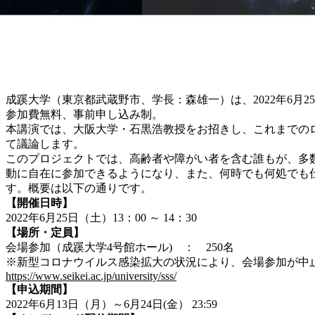
成蹊大学（東京都武蔵野市、学長：森雄一）は、2022年6月25
参加費無料、事前申し込み制。
本講演では、大阪大学・石黒浩教授をお招きし、これまでの
て議論します。
このプロジェクトでは、高齢者や障がい者を含む誰もが、多
動に自在に参加できるようになり、また、何時でも何処でも
す。概要は以下の通りです。
【開催日時】
2022年6月25日（土）13：00 ～ 14：30
【場所・定員】
会場参加（成蹊大学4号館ホール) ： 250名
※新型コロナウイルス感染拡大の状況により、会場参加が中止の場
https://www.seikei.ac.jp/university/sss/
【申込期間】
2022年6月13日（月）～6月24日(金） 23:59