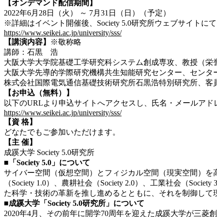
【オンデマンド配信期間】
2022年6月28日（火） ～ 7月31日（日）（予定）
※詳細はイベント開催後、Society 5.0研究所ウェブサイト
https://www.seikei.ac.jp/university/sss/
【講演内容】
※敬称略
講師：石黒 浩
大阪大学大学院基礎工学研究科システム創成専攻、教授（栄
大阪大学先導的学際研究機構共生知能研究センター、センタ
株式会社国際電気通信基礎技術研究所石黒浩特別研究所、客
【お申込（無料）】
以下のURLより申込サイトへアクセスし、氏名・メールアド
https://www.seikei.ac.jp/university/sss/
【資 格】
どなたでもご参加いただけます。
【主 催】
成蹊大学 Society 5.0研究所
■「Society 5.0」について
サイバー空間（仮想空間）とフィジカル空間（現実空間）を
（Society 1.0）、農耕社会（Society 2.0）、工業社会（S
た科学・技術の革新を推し進めるとともに、それを制御して
■成蹊大学「Society 5.0研究所」について
2020年4月、その前年に開学70周年を迎えた成蹊大学が三菱創