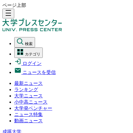
ページ上部
density_medium
検索
カテゴリ
ログイン
ニュースを受信
最新ニュース
ランキング
大学ニュース
小中高ニュース
大学発ベンチャー
ニュース特集
動画ニュース
成蹊大学