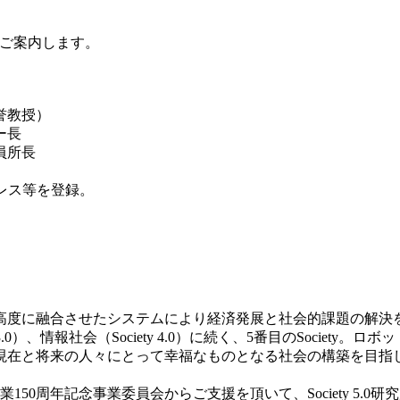
にてご案内します。
誉教授）
ー長
員所長
レス等を登録。
高度に融合させたシステムにより経済発展と社会的課題の解決
ociety 3.0）、情報社会（Society 4.0）に続く、5番目のSo
現在と将来の人々にとって幸福なものとなる社会の構築を目指
業150周年記念事業委員会からご支援を頂いて、Society 5