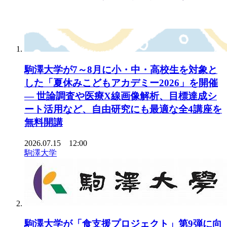
駒澤大学が7～8月に小・中・高校生を対象と
した「夏休みこどもアカデミー2026」を開催
— 世論調査や医療X線画像解析、目標達成シ
ート活用など、自由研究にも最適な全4講座を
無料開講
2026.07.15 12:00
駒澤大学
駒澤大学が「食支援プロジェクト」第9弾に向