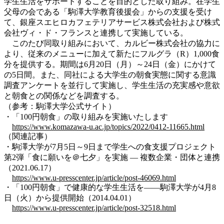
学生生活をサポートすることを目的とした取り組み。在学生
父母の会である「駒澤大学教育後援会」からの支援を受け
て、銀座スエヒロカフェテリアサービス株式会社および株式
会社ヴィ・ド・フランスと連携して実施している。
このたび同取り組みにおいて、カルビー株式会社の協力に
より、従来のメニューに加えて新たにフルグラ（R）1,000食
分を提供する。期間は6月20日（月）～24日（金）にかけて
の5日間。また、同社による大学生の朝食実態に関する意識
調査アンケートを並行して実施し、学生生活の充実感や意欲
と朝食との関係などを調査する。
（参考：駒澤大学公式サイト）
・「100円朝食」の取り組みを実施いたします
https://www.komazawa-u.ac.jp/topics/2022/0412-11665.html
（関連記事）
・駒澤大学が7月5日～9日まで学生への食支援プロジェクト
第2弾「食に願いを＠七夕」を実施 — 複数企業・団体と連携
（2021.06.17）
https://www.u-presscenter.jp/article/post-46069.html
・「100円朝食」で健康的な学生生活を――駒澤大学が4月8
日（火）から提供開始（2014.04.01）
https://www.u-presscenter.jp/article/post-32518.html