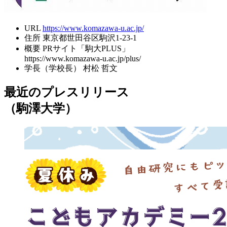
URL
https://www.komazawa-u.ac.jp/
住所
東京都世田谷区駒沢1-23-1
概要
PRサイト「駒大PLUS」
https://www.komazawa-u.ac.jp/plus/
学長（学校長）
村松 哲文
最近のプレスリリース
（駒澤大学）