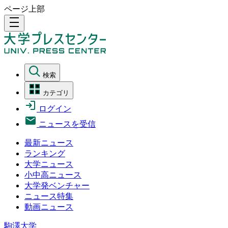
ページ上部
density_medium
検索
カテゴリ
ログイン
ニュースを受信
最新ニュース
ランキング
大学ニュース
小中高ニュース
大学発ベンチャー
ニュース特集
動画ニュース
駒澤大学