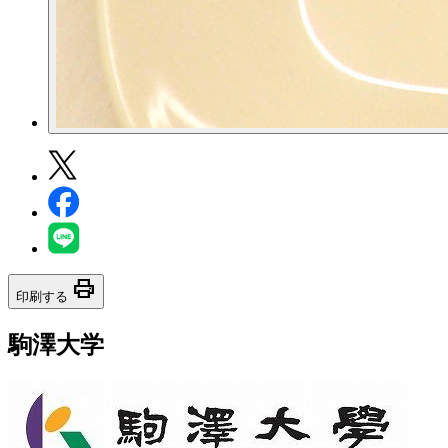
print
印刷する
駒澤大学