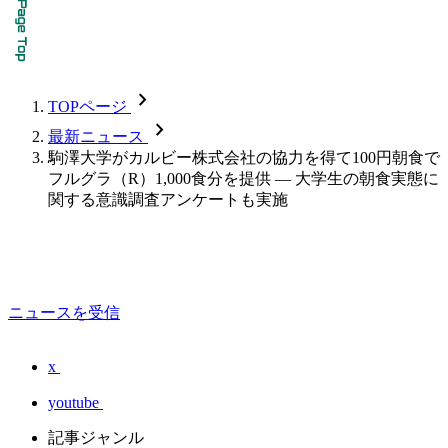
chevron_forward
TOPページ
chevron_forward
最新ニュース
駒澤大学がカルビー株式会社の協力を得て100円朝食で
フルグラ（R）1,000食分を提供 — 大学生の朝食実態に
関する意識調査アンケートも実施
ニュースを受信
x
youtube
記事ジャンル