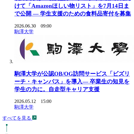
けて「Amazonほしい物リスト」を7月14日ま
で公開 ― 学生支援のための食料品寄付を募集
2026.06.30 09:00
駒澤大学
駒澤大学が公認OB/OG訪問サービス「ビズリ
ーチ・キャンパス」を導入― 卒業生の知見を
学生の力に。自走型キャリア支援
2026.05.12 15:00
駒澤大学
すべてを見る