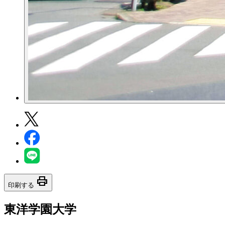
print
印刷する
東洋学園大学