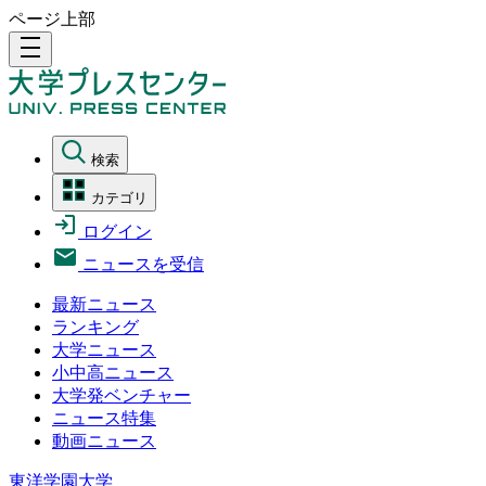
ページ上部
density_medium
検索
カテゴリ
ログイン
ニュースを受信
最新ニュース
ランキング
大学ニュース
小中高ニュース
大学発ベンチャー
ニュース特集
動画ニュース
東洋学園大学