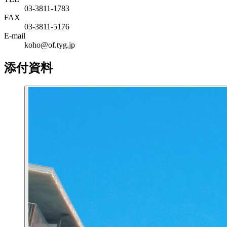
03-3811-1783
FAX
03-3811-5176
E-mail
koho@of.tyg.jp
添付資料