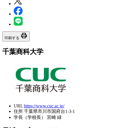
print
印刷する
千葉商科大学
URL
https://www.cuc.ac.jp/
住所
千葉県市川市国府台1-3-1
学長（学校長）
宮崎 緑