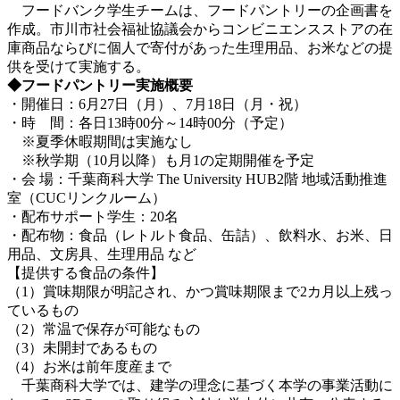
フードバンク学生チームは、フードパントリーの企画書を
作成。市川市社会福祉協議会からコンビニエンスストアの在
庫商品ならびに個人で寄付があった生理用品、お米などの提
供を受けて実施する。
◆フードパントリー実施概要
・開催日：6月27日（月）、7月18日（月・祝）
・時 間：各日13時00分～14時00分（予定）
※夏季休暇期間は実施なし
※秋学期（10月以降）も月1の定期開催を予定
・会 場：千葉商科大学 The University HUB2階 地域活動推進
室（CUCリンクルーム）
・配布サポート学生：20名
・配布物：食品（レトルト食品、缶詰）、飲料水、お米、日
用品、文房具、生理用品 など
【提供する食品の条件】
（1）賞味期限が明記され、かつ賞味期限まで2カ月以上残っ
ているもの
（2）常温で保存が可能なもの
（3）未開封であるもの
（4）お米は前年度産まで
千葉商科大学では、建学の理念に基づく本学の事業活動に