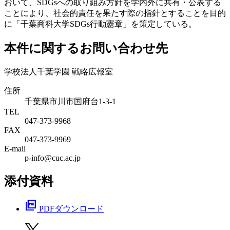
おいて、SDGsへの取り組み方針を学内外に共有・公表する
ことにより、社会的責任を果たす際の指針とすることを目的
に「千葉商科大学SDGs行動憲章」を策定している。
本件に関するお問い合わせ先
学校法人千葉学園 戦略広報室
住所
千葉県市川市国府台1-3-1
TEL
047-373-9968
FAX
047-373-9969
E-mail
p-info@cuc.ac.jp
添付資料
picture_as_pdf
PDFダウンロード