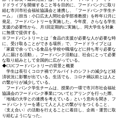
ドドライブを開催すること等を目的に、フードバンクに取り
組む市川市社会福祉協議会と連携し、「フードバンク学生チ
ーム」（担当：小口広太人間社会学部准教授）を昨年12月に
発足、フードパントリーを実施した。今年度、さらなる学生
支援の必要性から、月1回定期的に実施し、同大学生を対象
に無償で提供する。
※フードパントリーとは「食品の支援が必要な人が必要な時
に、受け取ることができる場所」で、フードドライブとは
「家庭で余っている食品を学校や職場などに持ち寄り必要な
人に届ける活動」。フードバンク活動は、社会にとって必要
な取り組みとして全国的に広がっている。
◆CUCフードパントリーの背景と概要
学生は長引くコロナ禍でアルバイトのシフトの減少など経
済状況に影響が出ている。生活でも、コロナ禍以前とは人と
の繋がりが減少している。
フードバンク学生チームは、授業の一環で市川市社会福祉
協議会のフードバンク事業についてヒアリングを行った際、
「地域の大学との連携を考えている」という意向を聞き、フ
ードパントリーを通じて人と人との繋がりをつくること、
〈支え合い〉の活動を行えることに着目し、企画・運営に取
り組むようになった。