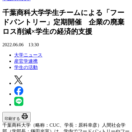
千葉商科大学学生チームによる「フー
ドパントリー」定期開催 企業の廃棄
ロス削減×学生の経済的支援
2022.06.06 13:30
大学ニュース
産官学連携
学生の活動
print
印刷する
千葉商科大学（略称：CUC、学長：原科幸彦）人間社会学
部（学部長：鎌田光宣）は、学内でフードパントリーやフー