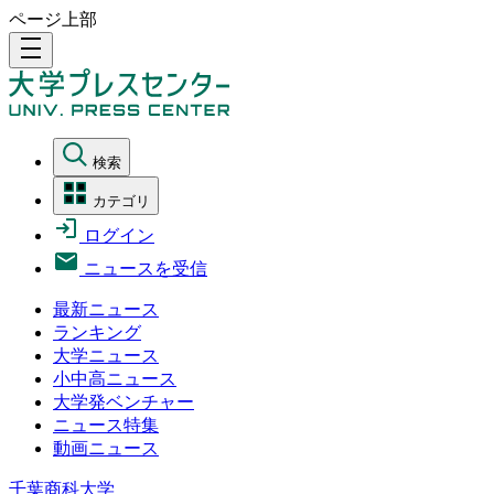
ページ上部
density_medium
検索
カテゴリ
ログイン
ニュースを受信
最新ニュース
ランキング
大学ニュース
小中高ニュース
大学発ベンチャー
ニュース特集
動画ニュース
千葉商科大学