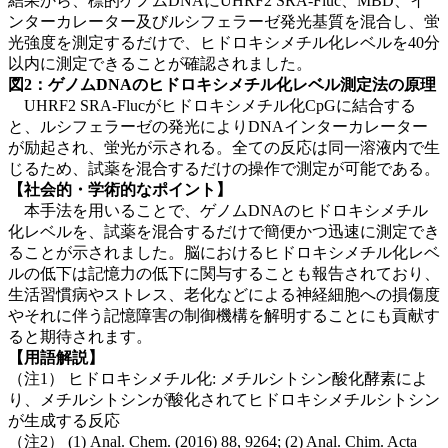
結果から、標的ゲノムDNAにUHRF2 SRA-Fluc、MBD、イ
ンターカレーター及びルシフェラーゼ発光基質を混合し、蛍
光強度を測定するだけで、ヒドロキシメチル化レベルを40分
以内に測定できることが確認されました。
図2：ゲノムDNAのヒドロキシメチル化レベル測定法の原理
UHRF2 SRA-Flucがヒドロキシメチル化CpGに結合する
と、ルシフェラーゼの発光によりDNAインターカレーター
が励起され、蛍光が示される。全ての反応は同一溶液内で生
じるため、試薬を混合するだけの操作で測定が可能である。
【社会的・学術的なポイント】
本手法を用いることで、ゲノムDNAのヒドロキシメチル
化レベルを、試薬を混合するだけで簡便かつ迅速に測定でき
ることが示されました。脳におけるヒドロキシメチル化レベ
ルの低下は記憶力の低下に関与することも報告されており、
生活習慣病やストレス、老化などによる神経細胞への損傷度
やそれに伴う記憶障害の制御機構を解明することにも貢献す
ると期待されます。
【用語解説】
（注1） ヒドロキシメチル化: メチルシトシン酸化酵素によ
り、メチルシトシンが酸化されてヒドロキシメチルシトシン
が生成する反応
（注2） (1) Anal. Chem. (2016) 88, 9264; (2) Anal. Chim. Acta