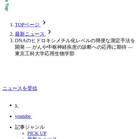
chevron_forward
TOPページ
chevron_forward
最新ニュース
DNAのヒドロキシメチル化レベルの簡便な測定手法を
開発 — がんや中枢神経疾患の診断への応用に期待 —
東京工科大学応用生物学部
ニュースを受信
x
youtube
記事ジャンル
PICK UP