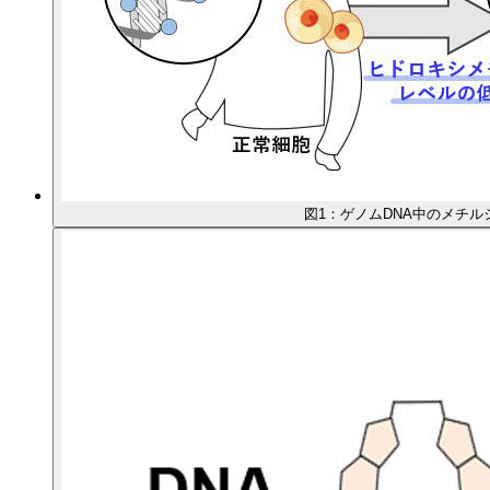
図1：ゲノムDNA中のメチ