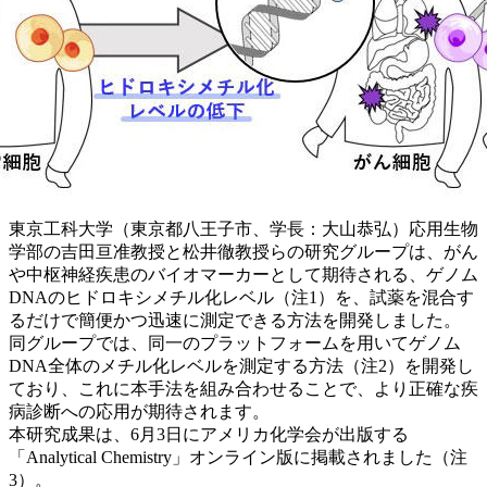
東京工科大学（東京都八王子市、学長：大山恭弘）応用生物
学部の吉田亘准教授と松井徹教授らの研究グループは、がん
や中枢神経疾患のバイオマーカーとして期待される、ゲノム
DNAのヒドロキシメチル化レベル（注1）を、試薬を混合す
るだけで簡便かつ迅速に測定できる方法を開発しました。
同グループでは、同一のプラットフォームを用いてゲノム
DNA全体のメチル化レベルを測定する方法（注2）を開発し
ており、これに本手法を組み合わせることで、より正確な疾
病診断への応用が期待されます。
本研究成果は、6月3日にアメリカ化学会が出版する
「Analytical Chemistry」オンライン版に掲載されました（注
3）。