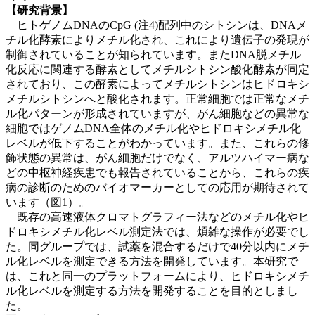
【研究背景】
ヒトゲノムDNAのCpG (注4)配列中のシトシンは、DNAメ
チル化酵素によりメチル化され、これにより遺伝子の発現が
制御されていることが知られています。またDNA脱メチル
化反応に関連する酵素としてメチルシトシン酸化酵素が同定
されており、この酵素によってメチルシトシンはヒドロキシ
メチルシトシンへと酸化されます。正常細胞では正常なメチ
ル化パターンが形成されていますが、がん細胞などの異常な
細胞ではゲノムDNA全体のメチル化やヒドロキシメチル化
レベルが低下することがわかっています。また、これらの修
飾状態の異常は、がん細胞だけでなく、アルツハイマー病な
どの中枢神経疾患でも報告されていることから、これらの疾
病の診断のためのバイオマーカーとしての応用が期待されて
います（図1）。
既存の高速液体クロマトグラフィー法などのメチル化やヒ
ドロキシメチル化レベル測定法では、煩雑な操作が必要でし
た。同グループでは、試薬を混合するだけで40分以内にメチ
ル化レベルを測定できる方法を開発しています。本研究で
は、これと同一のプラットフォームにより、ヒドロキシメチ
ル化レベルを測定する方法を開発することを目的としまし
た。