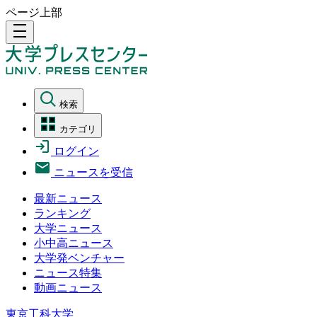
ページ上部
density_medium
検索
カテゴリ
ログイン
ニュースを受信
最新ニュース
ランキング
大学ニュース
小中高ニュース
大学発ベンチャー
ニュース特集
動画ニュース
東京工科大学