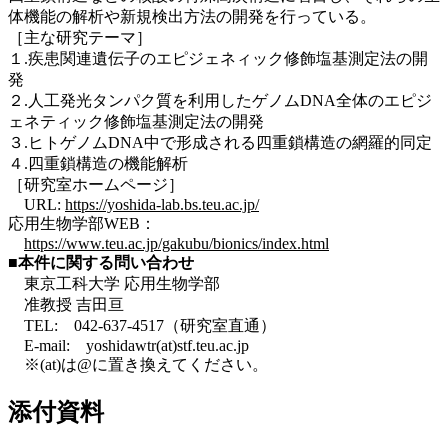
体機能の解析や新規検出方法の開発を行っている。
［主な研究テーマ］
１.疾患関連遺伝子のエピジェネィック修飾塩基測定法の開
発
２.人工発光タンパク質を利用したゲノムDNA全体のエピジ
ェネティック修飾塩基測定法の開発
３.ヒトゲノムDNA中で形成される四重鎖構造の網羅的同定
４.四重鎖構造の機能解析
［研究室ホームページ］
URL:
https://yoshida-lab.bs.teu.ac.jp/
応用生物学部WEB：
https://www.teu.ac.jp/gakubu/bionics/index.html
■本件に関する問い合わせ
東京工科大学 応用生物学部
准教授 吉田亘
TEL: 042-637-4517（研究室直通）
E-mail: yoshidawtr(at)stf.teu.ac.jp
※(at)は@に置き換えてください。
添付資料