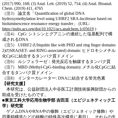
(2017) 990, 168; (3) Anal. Lett. (2019) 52, 754; (4) Anal. Bioanal.
Chem. (2019) 411, 4765
（注3） 論文名「Quantification of global DNA
hydroxymethylation level using UHRF2 SRA-luciferase based on
bioluminescence resonance energy transfer」 (URL:
https://pubs.acs.org/doi/10.1021/acs.analchem.1c05619
)
（注4） CpG: シトシンとグアニンの連続した塩基配列で構
成されるDNA
（注5） UHRF2 (Ubiquitin like with PHD and ring finger domains
2)のSRA(SET- and RING-associated) domain: ヒドロキシメチル
化CpGに結合するタンパク質ドメイン
（注6） ルシフェラーゼ：発光反応を触媒するタンパク質
（注7） MBD (Methyl-CpG-binding domain): メチル化CpGに結
合するタンパク質ドメイン
（注8） インターカレーター: DNAに結合する蛍光色素
【研究支援】
本研究は、公益財団法人中谷医工計測技術振興財団からの
助成を受けたものです。
■東京工科大学応用生物学部 吉田亘（エピジェネティック工
学）研究室
ゲノムDNAやRNA中の修飾（エピジェネィック修飾）や
四重鎖構造などの核酸の特殊高次構造に着目し、それらの生