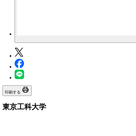
print
印刷する
東京工科大学