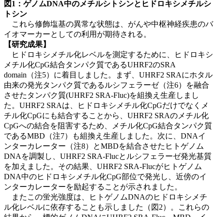
図1：ゲノムDNA中のメチルシトシンとヒドロキシメチルシ
トシン
これら修飾塩基の異常な状態は、がんや中枢神経疾患のバ
イオマーカーとしての利用が期待される。
【研究成果】
ヒドロキシメチル化レベルを測定するために、ヒドロキシ
メチル化CpG結合タンパク質であるUHRF2のSRA
domain（注5）に着目しました。まず、UHRF2 SRAにホタル
由来の発光タンパク質であるルシフェラーゼ（注6）を融合
させたタンパク質(UHRF2 SRA-Fluc)を組換え生産しまし
た。UHRF2 SRAは、ヒドロキシメチル化CpGだけでなくメ
チル化CpGにも結合することから、UHRF2 SRAのメチル化
CpGへの結合を阻害するため、メチル化CpG結合タンパク質
であるMBD（注7）も組換え生産しました。次に、DNAイ
ンターカレーター（注8）とMBDを結合させたヒトゲノム
DNAを調製し、UHRF2 SRA-Flucとルシフェラーゼ発光基質
を加えました。その結果、UHRF2 SRA-Flucがヒトゲノム
DNA中のヒドロキシメチル化CpG部位で発光し、近傍のイ
ンターカレーターを励起することが示されました。
またこの蛍光強度は、ヒトゲノムDNAのヒドロキシメチ
ル化レベルに依存することも示しました（図2）。これらの