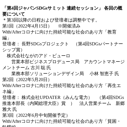
「第4回ジャパンSDGsサミット 連続セッション」 各回の概
要について
＊第3回以降の日程および登壇者は調整中です。
第1回（2022年4月15日） ※開催済み
With/Afterコロナに向けた持続可能な社会のあり方「教育
編」
登壇者： 長野SDGsプロジェクト （第4回SDGsパートナー
シップ賞）
株式会社ながのアド・ビューロ
営業本部ビジネスプロデュース局 アカウントマネージ
メントチーム 古川 聡 氏
業務本部ソリューションデザイン局 小林 智恵子 氏
第2回（2022年5月20日）
With/Afterコロナに向けた持続可能な社会のあり方「再生エ
ネ編」
登壇者： 株式会社UPDATER（みんな電力） （第4回SDGs
推進本部長（内閣総理大臣）賞 ） 法人営業チーム 新郷
雅大 氏
第3回（2022年6月中旬開催予定）
With/Afterコロナに向けた持続可能な社会のあり方「貧困・