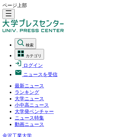
ページ上部
density_medium
検索
カテゴリ
ログイン
ニュースを受信
最新ニュース
ランキング
大学ニュース
小中高ニュース
大学発ベンチャー
ニュース特集
動画ニュース
金沢工業大学