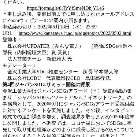
ください。
https://forms.gle/8iTyYfSmeNDhjYLe6
＊申し込み後、開催日前までに申し込まれたメールアドレス
にZoomウェビナーIDの案内が届きます。
申込締め切り： 2022年5月18日（水） 23:59
URL：
https://www.kanazawa-it.ac.jp/sdgs/topics/2022/0502.html
登壇者：
株式会社UPDATER（みんな電力） （第4回SDGs推進本
部長（内閣総理大臣）賞 受賞）
法人営業チーム 新郷雅大 氏
モデレーター：
金沢工業大学SDGs推進センター 所長 平本督太郎
株式会社LODU 代表取締役CEO 島田高行 氏
第4回ジャパンSDGsサミット開催の背景
金沢工業大学はジャパンSDGsアワード（＊）受賞組織の集
まり「ジャパンSDGsアワードアルムナイネットワーク」の
事務局として、2020年9月にジャパンSDGsアワード受賞組織
に対するアンケートを実施しました。その後、インタビュー
形式での追加調査を加え、調査結果を取りまとめ2020年度末
に公開しました。本調査では、コロナ禍においてSDGsに率
先して取り組む組織がどのように成長し続けるのかについて
明らかにすることを目的に実施されました。結果として、