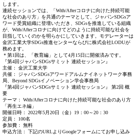
します。
連続セッションでは、「With/Afterコロナに向けた持続可能
な社会のあり方」を共通のテーマとして、ジャパンSDGsア
ワード受賞組織に登壇いただき、SDGsを推進している組織
が、With/Afterコロナに向けてどのように持続可能な社会を
目指していくのかを明らかにしていきます。モデレーターは
金沢工業大学SDGs推進センターならびに株式会社LODUが
務めます。
＊第1回は、「教育編」として4月15日に開催済みです。
『第4回ジャパンSDGsサミット 連続セッション』
主催： 金沢工業大学
共催： ジャパンSDGsアワードアルムナイネットワーク事務
局、Beyond SDGsイノベーション学会事務局
『第4回ジャパンSDGsサミット 連続セッション』 第2回 概
要
テーマ： With/Afterコロナに向けた持続可能な社会のあり方
「再生エネ編」
開催日時： 2022年5月20日（金）19：00～20：30
定員： 100名
参加費： 無料
申込方法： 下記のURLよりGoogleフォームにてお申し込み