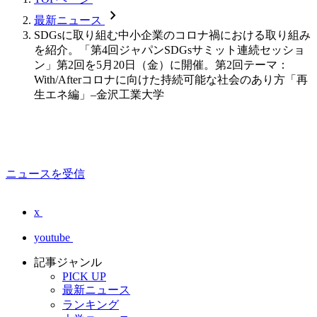
chevron_forward
最新ニュース
SDGsに取り組む中小企業のコロナ禍における取り組み
を紹介。「第4回ジャパンSDGsサミット連続セッショ
ン」第2回を5月20日（金）に開催。第2回テーマ：
With/Afterコロナに向けた持続可能な社会のあり方「再
生エネ編」–金沢工業大学
ニュースを受信
x
youtube
記事ジャンル
PICK UP
最新ニュース
ランキング