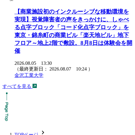
【商業施設初のインクルーシブな移動環境を
実現】視覚障害者の声をきっかけに、しゃべ
る点字ブロック「コード化点字ブロック」を
東京・錦糸町の商業ビル「楽天地ビル」地下
フロア～地上2階で敷設。8月8日は体験会を開
催
2026.08.05 13:30
（最終更新日：
2026.08.07 10:24
）
金沢工業大学
すべてを見る
chevron_forward
TOPページ