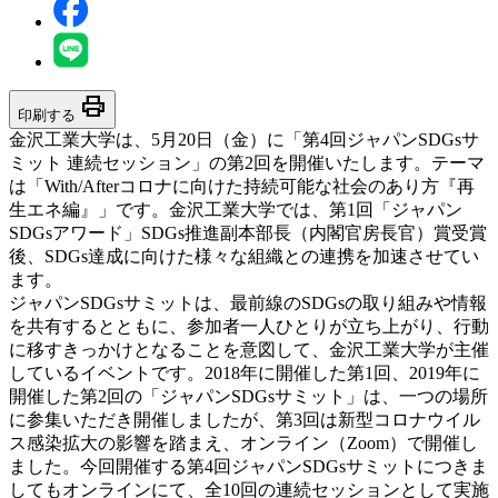
print
印刷する
金沢工業大学は、5月20日（金）に「第4回ジャパンSDGsサ
ミット 連続セッション」の第2回を開催いたします。テーマ
は「With/Afterコロナに向けた持続可能な社会のあり方『再
生エネ編』」です。金沢工業大学では、第1回「ジャパン
SDGsアワード」SDGs推進副本部長（内閣官房長官）賞受賞
後、SDGs達成に向けた様々な組織との連携を加速させてい
ます。
ジャパンSDGsサミットは、最前線のSDGsの取り組みや情報
を共有するとともに、参加者一人ひとりが立ち上がり、行動
に移すきっかけとなることを意図して、金沢工業大学が主催
しているイベントです。2018年に開催した第1回、2019年に
開催した第2回の「ジャパンSDGsサミット」は、一つの場所
に参集いただき開催しましたが、第3回は新型コロナウイル
ス感染拡大の影響を踏まえ、オンライン（Zoom）で開催し
ました。今回開催する第4回ジャパンSDGsサミットにつきま
してもオンラインにて、全10回の連続セッションとして実施