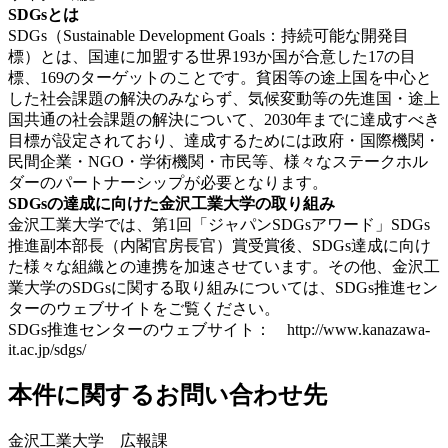
SDGsとは
SDGs（Sustainable Development Goals：持続可能な開発目
標）とは、国連に加盟する世界193か国が合意した17の目
標、169のターゲットのことです。貧困等の途上国を中心と
した社会課題の解決のみならず、気候変動等の先進国・途上
国共通の社会課題の解決について、2030年までに達成すべき
目標が設定されており、達成するためには政府・国際機関・
民間企業・NGO・学術機関・市民等、様々なステークホル
ダーのパートナーシップが必要となります。
SDGsの達成に向けた金沢工業大学の取り組み
金沢工業大学では、第1回「ジャパンSDGsアワード」SDGs
推進副本部長（内閣官房長官）賞受賞後、SDGs達成に向け
た様々な組織との連携を加速させています。その他、金沢工
業大学のSDGsに関する取り組みについては、SDGs推進セン
ターのウェブサイトをご覧ください。
SDGs推進センターのウェブサイト： http://www.kanazawa-
it.ac.jp/sdgs/
本件に関するお問い合わせ先
金沢工業大学 広報課