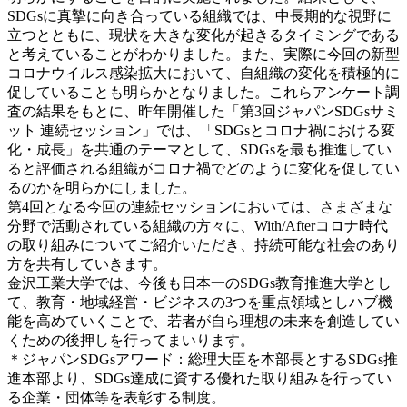
SDGsに真摯に向き合っている組織では、中長期的な視野に
立つとともに、現状を大きな変化が起きるタイミングである
と考えていることがわかりました。また、実際に今回の新型
コロナウイルス感染拡大において、自組織の変化を積極的に
促していることも明らかとなりました。これらアンケート調
査の結果をもとに、昨年開催した「第3回ジャパンSDGsサミ
ット 連続セッション」では、「SDGsとコロナ禍における変
化・成長」を共通のテーマとして、SDGsを最も推進してい
ると評価される組織がコロナ禍でどのように変化を促してい
るのかを明らかにしました。
第4回となる今回の連続セッションにおいては、さまざまな
分野で活動されている組織の方々に、With/Afterコロナ時代
の取り組みについてご紹介いただき、持続可能な社会のあり
方を共有していきます。
金沢工業大学では、今後も日本一のSDGs教育推進大学とし
て、教育・地域経営・ビジネスの3つを重点領域としハブ機
能を高めていくことで、若者が自ら理想の未来を創造してい
くための後押しを行ってまいります。
＊ジャパンSDGsアワード：総理大臣を本部長とするSDGs推
進本部より、SDGs達成に資する優れた取り組みを行ってい
る企業・団体等を表彰する制度。