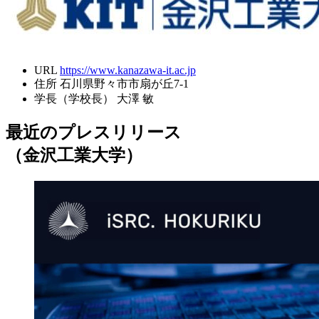
URL
https://www.kanazawa-it.ac.jp
住所
石川県野々市市扇が丘7-1
学長（学校長）
大澤 敏
最近のプレスリリース
（金沢工業大学）