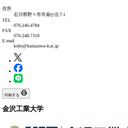
住所
石川県野々市市扇が丘7-1
TEL
076-246-4784
FAX
076-248-7318
E-mail
koho@kanazawa-it.ac.jp
print
印刷する
金沢工業大学