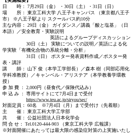
【実施概要】
日 時： 7月29日（金） ・30日（土）・31日（日）
場 所： 東京工科大学 八王子キャンパス （東京都八王子
市） ※八王子駅より スクールバス約10分
主な内容： 29日（金） ガイダンス／講義「酸と塩基」（日
本語）／安全教育・実験説明
英語によるグループディスカッション
30日（土） 実験についての説明／英語による化
学実験「有機化合物の系統分離・分析」
31日（日） ポスター発表資料作成／ポスター発
表・講評
講 師： 山下 俊（本学工学部長）／森本 樹（同部応用化
学科准教授）／キャンベル・アリステア（本学教養学環教
授）
参 加 費 ： 2,000円（昼食代／保険代込み）
申 込 み ： 専用サイトにて7月4日まで受付
https://www.teu.ac.jp/siryou/sec/
対面定員： 60名 ※7月4日（月）まで受付け（先着順）
主 催： 東京工科大学工学部
共 催： 公益社団法人日本化学会
問 合 せ： Tel.0120-444-903 （東京工科大学 広報課）
※対面開催にあたっては最大限の感染症対策の上実施いたし