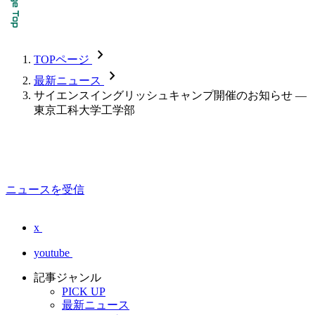
chevron_forward
TOPページ
chevron_forward
最新ニュース
サイエンスイングリッシュキャンプ開催のお知らせ —
東京工科大学工学部
ニュースを受信
x
youtube
記事ジャンル
PICK UP
最新ニュース