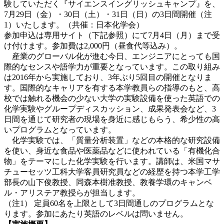
験していただく『サイエンスイングリッシュキャンプ』を、
7月29日（金）・30日（土）・31日（日）の3日間開催（注
1）いたします。（共催：日本化学会）
参加申込は専用サイト（下記参照）にて7月4日（月）まで受
け付けます。参加費は2,000円（昼食代等込み）。
産業のグローバル化が進む今日、エンジニアにとっても国
際的なセンスや語学力が重要となっています。この取り組み
は2016年から実施しており、3年ぶり5回目の開催となりま
す。国際的なキャリアを有する本学教員らの指導のもと、高
校では触れる機会の少ない大学の実験設備を使った英語での
化学実験やグループディスカッション、成果発表会など、3
日間を通じて研究者の現場を身近に感じもらう、希少性の高
いプログラムとなっています。
化学実験では、「質量分析装置」などの本格的な研究設備
を使い、身近な食品や医薬品などに使われている「有機化合
物」をテーマにした化学実験を行います。講師は、米国マサ
チューセッツ工科大学客員研究員などの経歴を持つ本学工学
部長の山下俊教授、同森本樹准教授、教養学環のキャンベ
ル・アリステア教授らが担当します。
（注1） 定員60名を上限として3日間通しのプログラムとな
ります。参加にあたり英語のレベルは問いません。