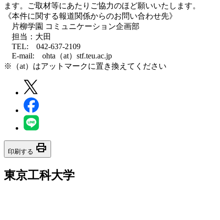
ます。ご取材等にあたりご協力のほど願いいたします。
《本件に関する報道関係からのお問い合わせ先》
片柳学園 コミュニケーション企画部
担当：大田
TEL: 042-637-2109
E-mail: ohta（at）stf.teu.ac.jp
※（at）はアットマークに置き換えてください
print
印刷する
東京工科大学