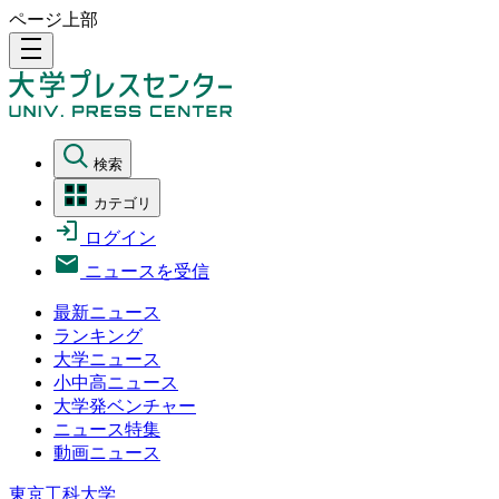
ページ上部
density_medium
検索
カテゴリ
ログイン
ニュースを受信
最新ニュース
ランキング
大学ニュース
小中高ニュース
大学発ベンチャー
ニュース特集
動画ニュース
東京工科大学