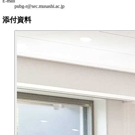
E-mail
pubg-r@sec.musashi.ac.jp
添付資料