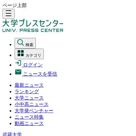
ページ上部
density_medium
検索
カテゴリ
ログイン
ニュースを受信
最新ニュース
ランキング
大学ニュース
小中高ニュース
大学発ベンチャー
ニュース特集
動画ニュース
武蔵大学