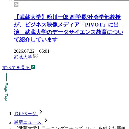
【武蔵大学】粉川一郎 副学長/社会学部教授
が、ビジネス映像メディア「PIVOT」に出
演 武蔵大学のデータサイエンス教育につい
て紹介しています
2026.07.22 06:01
武蔵大学
すべてを見る
chevron_forward
TOPページ
chevron_forward
最新ニュース
【武蔵大学】ラーニングコモンズ（LC）を備えた新棟