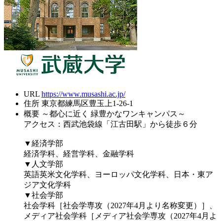
URL
https://www.musashi.ac.jp/
住所
東京都練馬区豊玉上1-26-1
概要
～都心に近く 緑豊かなワンキャンパス～
アクセス：西武池袋線「江古田駅」から徒歩６分
▼経済学部
経済学科、経営学科、金融学科
▼人文学部
英語英米文化学科、ヨーロッパ文化学科、日本・東ア
ジア文化学科
▼社会学部
社会学科［社会学専攻（2027年4月より名称変更）］、
メディア社会学科［メディア社会学専攻（2027年4月よ