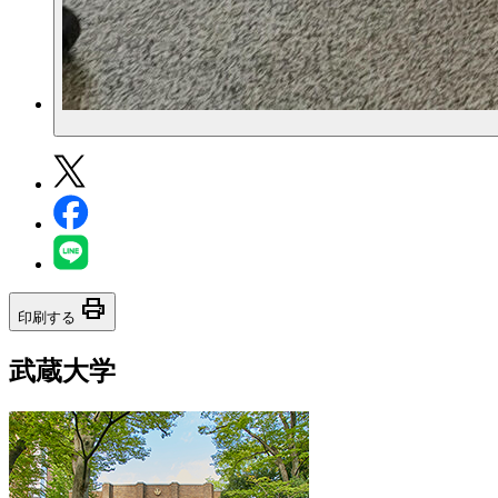
print
印刷する
武蔵大学