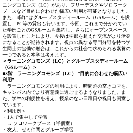
ニングコモンズ（LC）があり、フリーデスクやソロワーク
ブースなど目的に合わせた幅広い利用が可能となりました。
また、4階にはグループスタディールーム（GSルーム）を設
置し、PC等の貸出も行います。今回、これまで分かれてい
た学部ごとのGSルームを集約し、さらにオープンスペース
を設置したことにより、今後は学部を超えた交流がより活発
になることが期待されます。視点の異なる専門分野を持つ学
生同士の協働や融合は、これからの社会で求められる素養の
一つであると本学は考えます。
＜ラーニングコモンズ（LC）とグループスタディールーム
（GSルーム）＞
■3階 ラーニングコモンズ（LC） ”目的に合わせた幅広い
利用”
ラーニングコモンズの利用により、時間割の空きコマを、
キャンパス内でより有意義に過ごせるようなりました。ま
た、学生の利便性を考え、授業のない日曜日や祝日も開室し
ています。
＜利用例＞
・1人で集中して学習
→ ソロワークブース（半個室）
・友人、ゼミ仲間とグループ学習