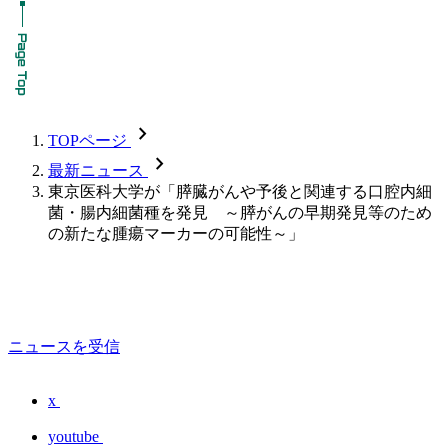
chevron_forward
TOPページ
chevron_forward
最新ニュース
東京医科大学が「膵臓がんや予後と関連する口腔内細
菌・腸内細菌種を発見 ～膵がんの早期発見等のため
の新たな腫瘍マーカーの可能性～」
ニュースを受信
x
youtube