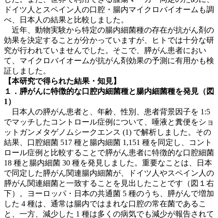
ドイツ人とスペイン人の口腔・腸内マイクロバイオームも調
べ、日本人の結果と比較しました。
近年、動物実験から特定の腸内細菌種の存在が抗がん剤の
効果を決定することが分かっていますが、ヒトでは十分な研
究が行われていませんでした。そこで、膵がん患者におい
て、マイクロバイオームが抗がん剤効果の予測に有用かも検
証しました。
【本研究で得られた結果・知見】
１．膵がんに特徴的な口腔内細菌種と腸内細菌種を発見（図
1）
日本人の膵がん患者と、年齢、性別、患者背景因子を 1:5
でマッチしたコントロール症例について、唾液と糞便をショ
ットガンメタゲノムシークエンス (1) で解析しました。その
結果、口腔細菌 517 種と腸内細菌 1,151 種を同定し、コント
ロール症例と比較することで膵がん患者に特徴的な口腔細菌
18 種と腸内細菌 30 種を発見しました。重要なことは、日本
で同定した膵がん関連腸内細菌が、ドイツ人やスペイン人の
膵がん関連細菌と一致することを見出したことです（図１右
下）。ヨーロッパ・日本の共通菌 5 種のうち、膵がんで増加
した 4 種は、通常は腸内ではまれな口腔の常在菌であるこ
と、一方、減少した 1 種は多くの病気でも減少が報告されて