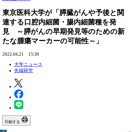
東京医科大学が「膵臓がんや予後と関
連する口腔内細菌・腸内細菌種を発
見 ～膵がんの早期発見等のための新
たな腫瘍マーカーの可能性～」
2022.04.21 15:30
大学ニュース
先端研究
print
印刷する