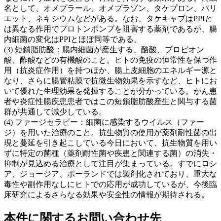
名として、オメプラール、オメプラゾン、タケプロン、パリ
エット、ネキシウムなどがある。なお、タケキャブはPPIと
は異なる作用でプロトンポンプを阻害する薬剤であるが、腸
内細菌の変化はPPIとほぼ同等である。
(3) 短鎖脂肪酸：腸内細菌が産生する、酪酸、プロピオン
酸、酢酸などの有機酸のこと。ヒトの免疫の恒常性を保つ作
用（抗炎症作用）を持つほか、腸上皮細胞のエネルギー源と
なり、さらに腸管粘膜で抗微生物効果を示すなど、ヒトにお
いて優れた生理効果を発揮することが分かっている。がん患
者や炎症性腸疾患患者ではこの短鎖脂肪酸産生と関与する菌
群が共通して減少している。
(4) ファージセラピー：細菌に感染するウイルス（ファー
ジ）を用いた治療のこと。抗生物質の使用が薬剤耐性菌の出
現と蔓延を引き起こしている今日において、抗生物質を用い
ずに特定の菌種（薬剤耐性菌や疾患と関連する菌）の消失・
抑制が見込める治療として注目が集まっている。すでにロシ
ア、ジョージア、ポーランドでは製剤化されており、重大な
毒性や副作用なしにヒトでの応用が成功しているが、今後臨
床研究によるさらなる効果や安全性の情報が期待される。
本件に関するお問い合わせ先