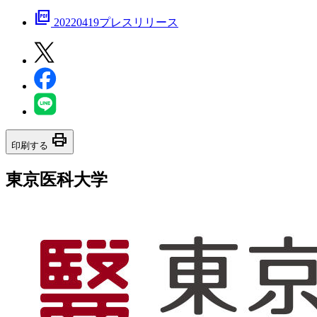
picture_as_pdf
20220419プレスリリース
print
印刷する
東京医科大学