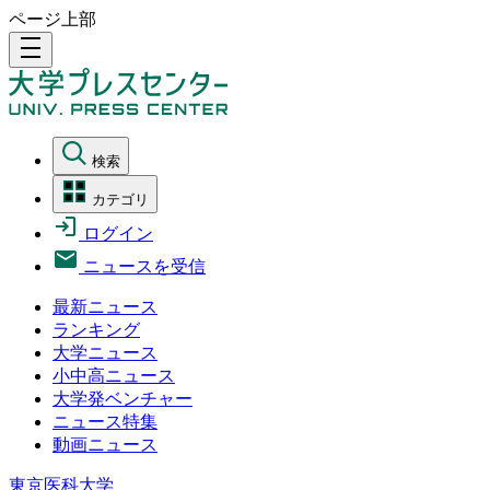
ページ上部
density_medium
検索
カテゴリ
ログイン
ニュースを受信
最新ニュース
ランキング
大学ニュース
小中高ニュース
大学発ベンチャー
ニュース特集
動画ニュース
東京医科大学