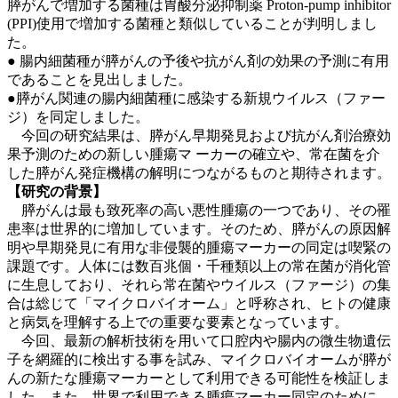
膵がんで増加する菌種は胃酸分泌抑制薬 Proton-pump inhibitor
(PPI)使用で増加する菌種と類似していることが判明しまし
た。
● 腸内細菌種が膵がんの予後や抗がん剤の効果の予測に有用
であることを見出しました。
●膵がん関連の腸内細菌種に感染する新規ウイルス（ファー
ジ）を同定しました。
今回の研究結果は、膵がん早期発見および抗がん剤治療効
果予測のための新しい腫瘍マ ーカーの確立や、常在菌を介
した膵がん発症機構の解明につながるものと期待されます。
【研究の背景】
膵がんは最も致死率の高い悪性腫瘍の一つであり、その罹
患率は世界的に増加しています。そのため、膵がんの原因解
明や早期発見に有用な非侵襲的腫瘍マーカーの同定は喫緊の
課題です。人体には数百兆個・千種類以上の常在菌が消化管
に生息しており、それら常在菌やウイルス（ファージ）の集
合は総じて「マイクロバイオーム」と呼称され、ヒトの健康
と病気を理解する上での重要な要素となっています。
今回、最新の解析技術を用いて口腔内や腸内の微生物遺伝
子を網羅的に検出する事を試み、マイクロバイオームが膵が
んの新たな腫瘍マーカーとして利用できる可能性を検証しま
した。また、世界で利用できる腫瘍マーカー同定のために、