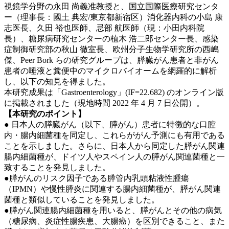
視鏡学分野の永田 尚義准教授と、国立国際医療研究センタ
ー（理事長：國土 典宏/東京都新宿区）消化器内科の小島 康
志医長、久田 裕也医師、忌部 航医師（現：小田内科院
長）、糖尿病研究センターの植木 浩二郎センター長、感染
症制御研究部の秋山 徹室長、欧州分子生物学研究所の西嶋
傑、Peer Bork らの研究グループは、膵臓がん患者と非がん
患者の唾液と糞便中のマイクロバイオームを網羅的に解析
し、以下の知見を得ました。
本研究成果は「Gastroenterology」(IF=22.682) のオンライン版
に掲載されました（現地時間 2022 年 4 月 7 日公開）。
【本研究のポイント】
● 日本人の膵臓がん（以下、膵がん）患者に特徴的な口腔
内・腸内細菌種を同定し、これらががん予測にも有用である
ことを示しました。さらに、日本人から同定した膵がん関連
腸内細菌種が、ドイツ人やスペイン人の膵がん関連菌種と一
致することを発見しました。
●膵がんのリスク因子である膵管内乳頭粘液性腫瘍
（IPMN）や慢性膵炎に関連する腸内細菌種が、膵がん関連
菌種と類似していることを発見しました。
●膵がん関連腸内細菌種を用いると、膵がんとその他の病気
（糖尿病、炎症性腸疾患、大腸癌）を区別できること、また