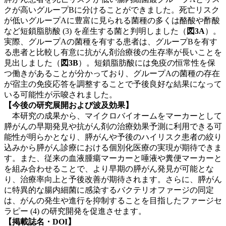
クが高いグループBに分けることができました。死亡リスク
が低いグループAに豊富に見られる菌種の多くは酪酸や酢酸
など短鎖脂肪酸 (3) を産生する菌と判明しました（
図3A
）。
実際、グループAの菌種を有する患者は、グループBを有す
る患者と比較し有意に抗がん剤治療後の生存率が長いことを
見出しました（
図3B
）。短鎖脂肪酸には免疫の恒常性を保
つ働きがあることが分かっており、グループAの菌種の存在
が宿主の免疫応答を調整することで予後良好な結果になって
いる可能性が示唆されました。
【今後の研究展開および波及効果】
本研究の成果から、マイクロバイオームをマーカーとして
膵がんの早期発見や抗がん剤の治療効果予測に利用できる可
能性が明らかとなり、膵がんや予後のハイリスク患者の絞り
込みから膵がん診療における個別化医療の実現が期待できま
す。また、従来の血液腫瘍マーカーと唾液や糞便マーカーと
を組み合わせることで、より早期の膵がん発見が可能とな
り、治療率向上と予後改善が期待されます。さらに、膵がん
に特異的な腸内細菌に感染するバクテリオファージの同定
は、がんの発生や進行を抑制することを目指したファージセ
ラピー (4) の研究開発を促進させます。
【掲載誌名・DOI】