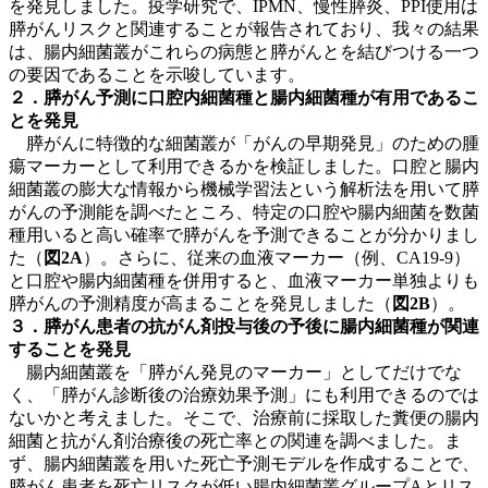
を発見しました。疫学研究で、IPMN、慢性膵炎、PPI使用は
膵がんリスクと関連することが報告されており、我々の結果
は、腸内細菌叢がこれらの病態と膵がんとを結びつける一つ
の要因であることを示唆しています。
２．膵がん予測に口腔内細菌種と腸内細菌種が有用であるこ
とを発見
膵がんに特徴的な細菌叢が「がんの早期発見」のための腫
瘍マーカーとして利用できるかを検証しました。口腔と腸内
細菌叢の膨大な情報から機械学習法という解析法を用いて膵
がんの予測能を調べたところ、特定の口腔や腸内細菌を数菌
種用いると高い確率で膵がんを予測できることが分かりまし
た（
図2A
）。さらに、従来の血液マーカー（例、CA19-9）
と口腔や腸内細菌種を併用すると、血液マーカー単独よりも
膵がんの予測精度が高まることを発見しました（
図2B
）。
３．膵がん患者の抗がん剤投与後の予後に腸内細菌種が関連
することを発見
腸内細菌叢を「膵がん発見のマーカー」としてだけでな
く、「膵がん診断後の治療効果予測」にも利用できるのでは
ないかと考えました。そこで、治療前に採取した糞便の腸内
細菌と抗がん剤治療後の死亡率との関連を調べました。ま
ず、腸内細菌叢を用いた死亡予測モデルを作成することで、
膵がん患者を死亡リスクが低い腸内細菌叢グループAとリス