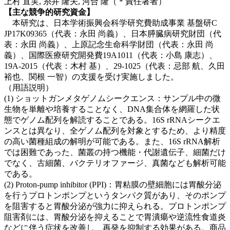
上村 直実, 糸井 隆夫, 河合 隆（＊責任著者）
【主な競争的研究資金】
本研究は、日本学術振興会科学研究費助成事業 基盤研C
JP17K09365（代表：永田 尚義）、日本膵臓病研究財団（代
表：永田 尚義）、上原記念生命科学財団（代表：永田 尚
義）、国際医療研究開発費19A1011（代表：小島 康志）、
19A-2015（代表：木村 基）、29-1025（代表：忌部 航、久田
裕也、関根 一智）の支援を受け実施しました。
（用語説明）
(1) ショットガンメタゲノムシークエンス：サンプル中の微
生物を単離や培養することなく、DNA集合体を網羅した状
態でゲノム配列を解読することである。16S rRNAシークエ
ンスとは異なり、全ゲノム配列を対象とするため、より精度
の高い菌種組成の解明が可能である。また、16S rRNA解析
では困難であった、菌叢の持つ機能・代謝遺伝子、細菌だけ
でなく、古細菌、バクテリオファージ、真菌なども解析可能
である。
(2) Proton-pump inhibitor (PPI)：胃粘膜の壁細胞には胃酸分泌
を行うプロトンポンプというタンパク質があり、そのポンプ
を阻害すると胃酸分泌が強力に抑えられる。プロトンポンプ
阻害剤には、胃酸分泌を抑えることで胃潰瘍や逆流性食道炎
などに伴う症状を改善し、再発を抑制する効果がある。商品