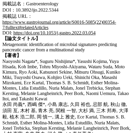
掲載誌名：Gastroenterology
DOI：10.3892/ijo.2022.5344
掲載誌 URL：
https://www.gastrojournal.org/article/S0016-5085(22)00354-
7/fulltext#relatedArticles
DOI:
https://doi.org/10.1053/j.gastro.2022.03.054
【論文タイトル】
Metagenomic identification of microbial signatures predicting
pancreatic cancer from a multinational study
【著者】
Naoyoshi Nagata*, Suguru Nishijima*, Yasushi Kojima, Yuya
Hisada, Koh Imbe, Tohru Miyoshi-Akiyama, Wataru Suda, Moto
Kimura, Ryo Aoki, Katsunori Sekine, Mitsuru Ohsugi, Kuniko
Miki, Tsuyoshi Osawa, Kohjiro Ueki, Shinichi Oka, Masashi
Mizokami, Ece Kartal, Thomas S. B. Schmidt, Esther Molina-
Montes, Lidia Estudillo, Nuria Malats, Jonel Trebicka, Stephan
Kersting, Melanie Langheinrich, Peer Bork, Naomi Uemura, Takao
Itoi, and Takashi Kawai
永田 尚義*, 西嶋 傑*, 小島 康志, 久田 裕也, 忌部 航, 秋山 徹,
須田 亙, 木村 基, 青木 亮, 関根 一智, 大杉 満, 三木 邦寿, 大澤
毅, 植木 浩二郎, 岡 慎一, 溝上 雅史, Ece Kartal, Thomas S. B.
Schmidt, Esther Molina-Montes, Lidia Estudillo, Nuria Malats,
Jonel Trebicka, Stephan Kersting, Melanie Langheinrich, Peer Bork,