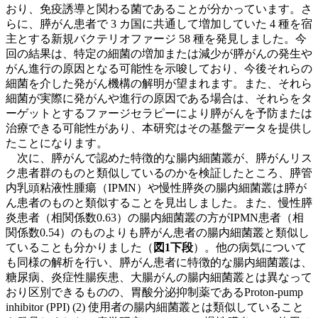
おり、免疫誘導と関わる菌であることが分かっています。さ
らに、膵がん患者で 3 カ国に共通して増加していた 4 種を宿
主とする新規バクテリオファージ 58 種を発見しました。今
回の結果は、特定の細菌の増加または減少が膵がんの発生や
がん進行の原因となる可能性を示唆しており、今後それらの
細菌を介した発がん機構の解明が望まれます。また、それら
細菌が実際に発がんや進行の原因である場合は、それらをタ
ーゲットとするファージセラピーにより膵がんを予防または
治療できる可能性があり、本研究はその基盤データを提供し
たことになります。
次に、膵がんで認めた特徴的な腸内細菌叢が、膵がんリス
ク患者群のものと類似しているのかを検証したところ、膵管
内乳頭粘液性腫瘍（IPMN）や慢性膵炎の腸内細菌叢は膵が
ん患者のものと類似することを見出しました。また、慢性膵
炎患者（相関係数0.63）の腸内細菌叢の方がIPMN患者（相
関係数0.54）のものよりも膵がん患者の腸内細菌叢と類似し
ていることも分かりました（
図1下段
）。他の病気について
も同様の解析を行い、膵がん患者に特徴的な腸内細菌叢は、
糖尿病、炎症性腸疾患、大腸がんの腸内細菌叢とは異なって
おり区別できるものの、胃酸分泌抑制薬であるProton-pump
inhibitor (PPI) (2) 使用者の腸内細菌叢とは類似していること