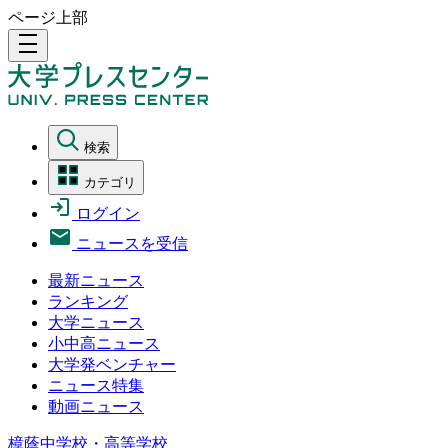
ページ上部
density_medium
検索
カテゴリ
ログイン
ニュースを受信
最新ニュース
ランキング
大学ニュース
小中高ニュース
大学発ベンチャー
ニュース特集
動画ニュース
樟蔭中学校・高等学校