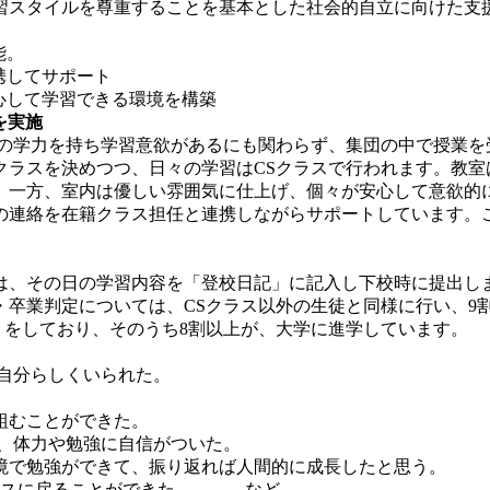
習スタイルを尊重することを基本とした社会的自立に向けた支
能。
携してサポート
心して学習できる環境を構築
を実施
の学力を持ち学習意欲があるにも関わらず、集団の中で授業を
クラスを決めつつ、日々の学習はCSクラスで行われます。教室
。一方、室内は優しい雰囲気に仕上げ、個々が安心して意欲的に
の連絡を在籍クラス担任と連携しながらサポートしています。こ
徒は、その日の学習内容を「登校日記」に記入し下校時に提出し
・卒業判定については、CSクラス以外の生徒と同様に行い、9
）をしており、そのうち8割以上が、大学に進学しています。
自分らしくいられた。
組むことができた。
、体力や勉強に自信がついた。
境で勉強ができて、振り返れば人間的に成長したと思う。
クラスに戻ることができた。 など