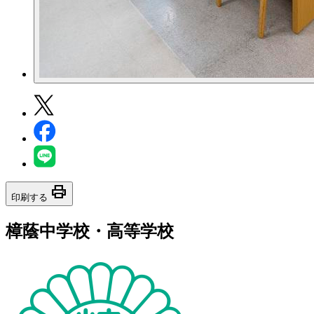
print
印刷する
樟蔭中学校・高等学校