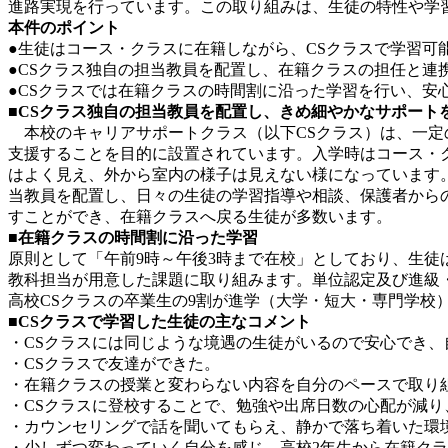
進路実現を行っています。この取り組みは、生徒の特性や学
本件のポイント
●生徒はコース・クラスに在籍しながら、CSクラスで学習可
●CSクラス独自の担当教員を配置し、在籍クラスの担任と連
●CSクラスでは在籍クラスの時間割に沿った学習を行い、安
■CSクラス独自の担当教員を配置し、きめ細やかなサポート
本校のキャリアサポートクラス（以下CSクラス）は、一定
支援することを目的に設置されています。入学時はコース・
はよく見え、外から室内の様子は見えない様になっています
当教員を配置し、日々の生徒の学習指導や相談、保護者から
すことができ、在籍クラスへ戻る生徒が多数います。
■在籍クラスの時間割に沿った学習
原則として「午前9時～午後3時まで在校」としており、生
教科担当が用意した課題に取り組みます。単位認定及び進級
高校CSクラスの卒業生の9割が進学（大学・短大・専門学校
■CSクラスで学習した生徒の主なコメント
・CSクラスには同じような境遇の生徒がいるので安心でき、
・CSクラスで友達ができた。
・在籍クラスの授業と変わらない内容を自分のペースで取り
・CSクラスに登校することで、勉強や出席日数の心配が減り
・カウンセリングで話を聞いてもらえ、静かで落ち着いた環
・少しずつ変わっていく自分を感じ、高校2年生から在籍